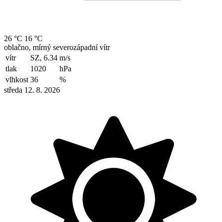
26 °C
16 °C
oblačno, mírný severozápadní vítr
vítr
SZ, 6.34
m/s
tlak
1020
hPa
vlhkost
36
%
středa 12. 8. 2026