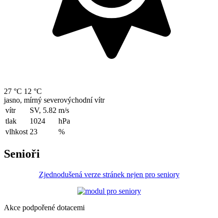
27 °C
12 °C
jasno, mírný severovýchodní vítr
vítr
SV, 5.82
m/s
tlak
1024
hPa
vlhkost
23
%
Senioři
Zjednodušená verze stránek nejen pro seniory
Akce podpořené dotacemi