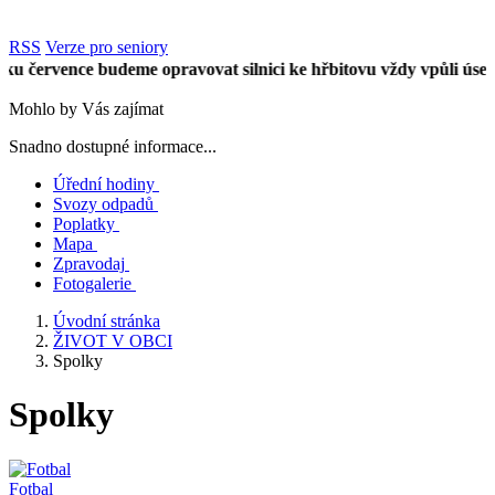
RSS
Verze pro seniory
července budeme opravovat silnici ke hřbitovu vždy vpůli úseku. 
Mohlo by Vás zajímat
Snadno dostupné informace...
Úřední hodiny
Svozy odpadů
Poplatky
Mapa
Zpravodaj
Fotogalerie
Úvodní stránka
ŽIVOT V OBCI
Spolky
Spolky
Fotbal