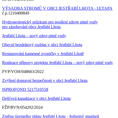
VÝSADBA STROMŮ V OBCI JESTŘABÍ LHOTA - I.ETAPA
č.p.1210400849
Hydrogeologický průzkum pro posílení zdroje pitné vody
pro zásobování obce Jestřabí Lhota
Jestřabí Lhota – nový zdroj pitné vody
Obecní bezdrátový rozhlas v obci Jestřabí Lhota
Restaurování kamenné zvoničky v Jestřabí Lhotě
Realizace přípravy projektu Jestřabí Lhota – nový zdroj pitné vody
FVP/VOH/048663/2022
Zvýšení dopravní bezpečnosti v obci Jestřabí Lhota
ISPROFOND 5217510558
Dešťová kanalizace v obci Jestřabí Lhota
FŽP/RVN/054292/2024
Změna územního plánu Jestřabí Lhota - Jednotný standard