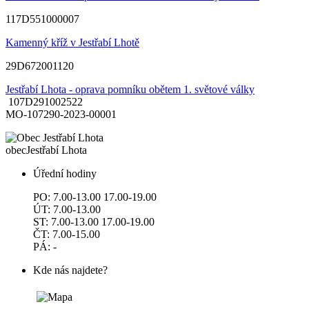
117D551000007
Kamenný kříž v Jestřabí Lhotě
29D672001120
Jestřabí Lhota - oprava pomníku obětem 1. světové války
107D291002522
MO-107290-2023-00001
obec
Jestřabí Lhota
Úřední hodiny
PO: 7.00-13.00 17.00-19.00
ÚT: 7.00-13.00
ST: 7.00-13.00 17.00-19.00
ČT: 7.00-15.00
PÁ: -
Kde nás najdete?