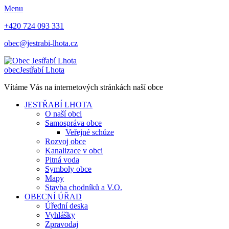
Menu
+420 724 093 331
obec@jestrabi-lhota.cz
obec
Jestřabí Lhota
Vítáme Vás na internetových stránkách naší obce
JESTŘABÍ LHOTA
O naší obci
Samospráva obce
Veřejné schůze
Rozvoj obce
Kanalizace v obci
Pitná voda
Symboly obce
Mapy
Stavba chodníků a V.O.
OBECNÍ ÚŘAD
Úřední deska
Vyhlášky
Zpravodaj