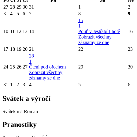
Po
Út
St
Čt
Pá
So
Ne
27
28
29
30
31
1
2
3
4
5
6
7
8
9
15
1
10
11
12
13
14
Pouť v Jestřabí Lhotě
16
Zobrazit všechny
záznamy ze dne
17
18
19
20
21
22
23
28
1
24
25
26
27
Čtení pod ořechem
29
30
Zobrazit všechny
záznamy ze dne
31
1
2
3
4
5
6
Svátek a výročí
Svátek má
Roman
Pranostiky