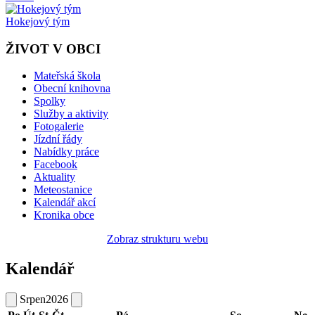
Hokejový tým
ŽIVOT V OBCI
Mateřská škola
Obecní knihovna
Spolky
Služby a aktivity
Fotogalerie
Jízdní řády
Nabídky práce
Facebook
Aktuality
Meteostanice
Kalendář akcí
Kronika obce
Zobraz strukturu webu
Kalendář
Srpen
2026