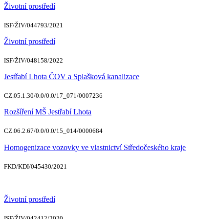
Životní prostředí
ISF/ŽIV/044793/2021
Životní prostředí
ISF/ŽIV/048158/2022
Jestřabí Lhota ČOV a Splašková kanalizace
CZ.05.1.30/0.0/0.0/17_071/0007236
Rozšíření MŠ Jestřabí Lhota
CZ.06.2.67/0.0/0.0/15_014/0000684
Homogenizace vozovky ve vlastnictví Středočeského kraje
FKD/KDI/045430/2021
Životní prostředí
ISF/ŽIV/042412/2020