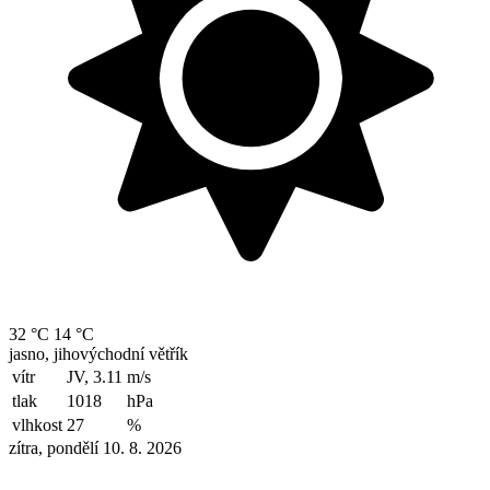
32 °C
14 °C
jasno, jihovýchodní větřík
vítr
JV, 3.11
m/s
tlak
1018
hPa
vlhkost
27
%
zítra, pondělí 10. 8. 2026