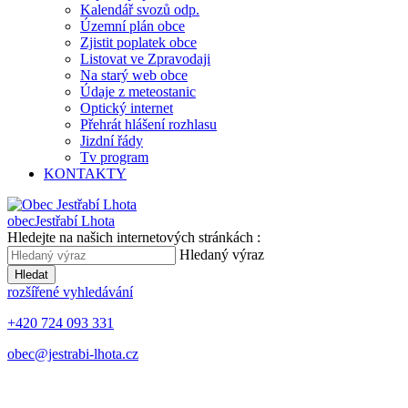
Kalendář svozů odp.
Územní plán obce
Zjistit poplatek obce
Listovat ve Zpravodaji
Na starý web obce
Údaje z meteostanic
Optický internet
Přehrát hlášení rozhlasu
Jizdní řády
Tv program
KONTAKTY
obec
Jestřabí Lhota
Hledejte na našich internetových stránkách :
Hledaný výraz
Hledat
rozšířené vyhledávání
+420 724 093 331
obec@jestrabi-lhota.cz