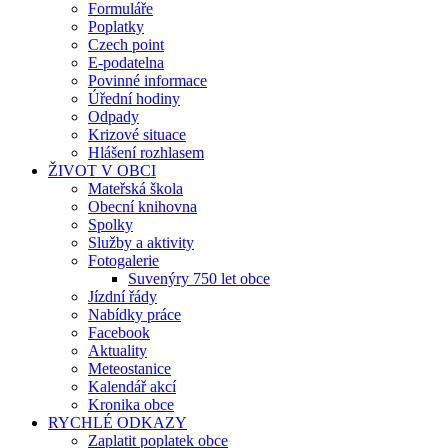
Formuláře
Poplatky
Czech point
E-podatelna
Povinné informace
Úřední hodiny
Odpady
Krizové situace
Hlášení rozhlasem
ŽIVOT V OBCI
Mateřská škola
Obecní knihovna
Spolky
Služby a aktivity
Fotogalerie
Suvenýry 750 let obce
Jízdní řády
Nabídky práce
Facebook
Aktuality
Meteostanice
Kalendář akcí
Kronika obce
RYCHLÉ ODKAZY
Zaplatit poplatek obce