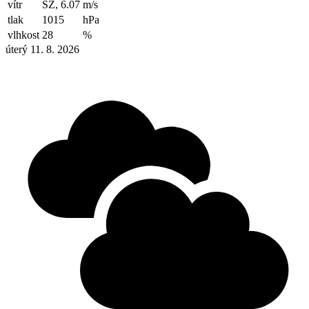
vítr
SZ, 6.07
m/s
tlak
1015
hPa
vlhkost
28
%
úterý 11. 8. 2026