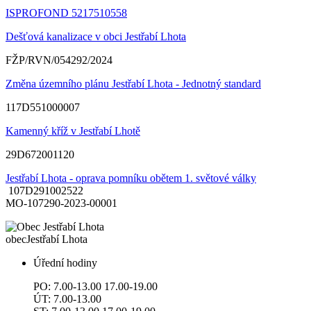
ISPROFOND 5217510558
Dešťová kanalizace v obci Jestřabí Lhota
FŽP/RVN/054292/2024
Změna územního plánu Jestřabí Lhota - Jednotný standard
117D551000007
Kamenný kříž v Jestřabí Lhotě
29D672001120
Jestřabí Lhota - oprava pomníku obětem 1. světové války
107D291002522
MO-107290-2023-00001
obec
Jestřabí Lhota
Úřední hodiny
PO: 7.00-13.00 17.00-19.00
ÚT: 7.00-13.00