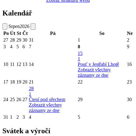
Zobraz strukturu webu
Kalendář
Srpen
2026
Po
Út
St
Čt
Pá
So
Ne
27
28
29
30
31
1
2
3
4
5
6
7
8
9
15
1
10
11
12
13
14
Pouť v Jestřabí Lhotě
16
Zobrazit všechny
záznamy ze dne
17
18
19
20
21
22
23
28
1
24
25
26
27
Čtení pod ořechem
29
30
Zobrazit všechny
záznamy ze dne
31
1
2
3
4
5
6
Svátek a výročí