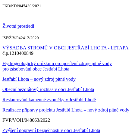
FKD/KDI/045430/2021
Životní prostředí
ISF/ŽIV/042412/2020
VÝSADBA STROMŮ V OBCI JESTŘABÍ LHOTA - I.ETAPA
č.p.1210400849
Hydrogeologický průzkum pro posílení zdroje pitné vody
pro zásobování obce Jestřabí Lhota
Jestřabí Lhota – nový zdroj pitné vody
Obecní bezdrátový rozhlas v obci Jestřabí Lhota
Restaurování kamenné zvoničky v Jestřabí Lhotě
Realizace přípravy projektu Jestřabí Lhota – nový zdroj pitné vody
FVP/VOH/048663/2022
Zvýšení dopravní bezpečnosti v obci Jestřabí Lhota