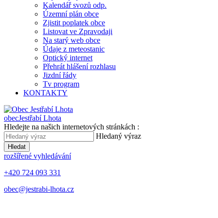
Kalendář svozů odp.
Územní plán obce
Zjistit poplatek obce
Listovat ve Zpravodaji
Na starý web obce
Údaje z meteostanic
Optický internet
Přehrát hlášení rozhlasu
Jizdní řády
Tv program
KONTAKTY
obec
Jestřabí Lhota
Hledejte na našich internetových stránkách :
Hledaný výraz
Hledat
rozšířené vyhledávání
+420 724 093 331
obec@jestrabi-lhota.cz