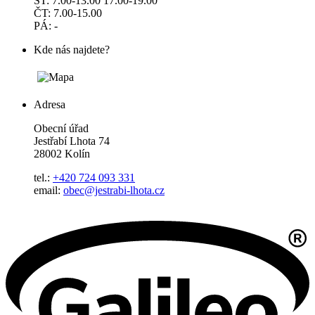
ST: 7.00-13.00 17.00-19.00
ČT: 7.00-15.00
PÁ: -
Kde nás najdete?
Adresa
Obecní úřad
Jestřabí Lhota 74
28002 Kolín
tel.:
+420 724 093 331
email:
obec@jestrabi-lhota.cz