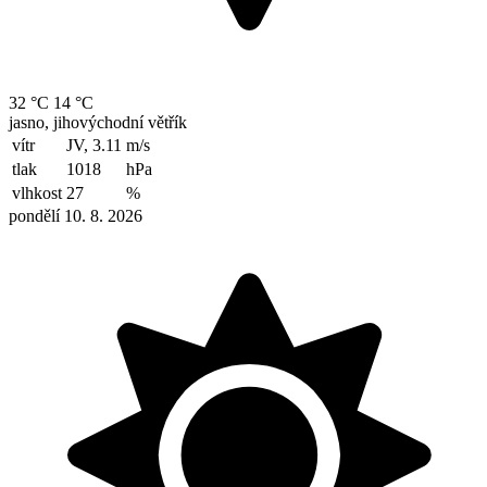
32 °C
14 °C
jasno, jihovýchodní větřík
vítr
JV, 3.11
m/s
tlak
1018
hPa
vlhkost
27
%
pondělí 10. 8. 2026