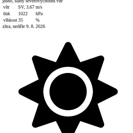
jasno, slabý severovýchodní vítr
vítr
SV, 3.67
m/s
tlak
1022
hPa
vlhkost
35
%
zítra, neděle 9. 8. 2026