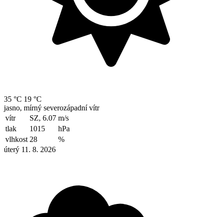
35 °C
19 °C
jasno, mírný severozápadní vítr
vítr
SZ, 6.07
m/s
tlak
1015
hPa
vlhkost
28
%
úterý 11. 8. 2026