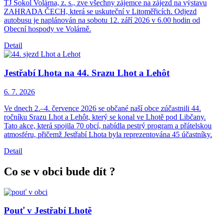
TJ Sokol Volárna, z. s., zve všechny zájemce na zájezd na výstavu
ZAHRADA ČECH, která se uskuteční v Litoměřicích. Odjezd
autobusu je naplánován na sobotu 12. září 2026 v 6.00 hodin od
Obecní hospody ve Volárně.
Detail
Jestřabí Lhota na 44. Srazu Lhot a Lehôt
6. 7.
2026
Ve dnech 2.–4. července 2026 se občané naší obce zúčastnili 44.
ročníku Srazu Lhot a Lehôt, který se konal ve Lhotě pod Libčany.
Tato akce, která spojila 70 obcí, nabídla pestrý program a přátelskou
atmosféru, přičemž Jestřabí Lhota byla reprezentována 45 účastníky.
Detail
Co se v obci bude dít ?
Pouť v Jestřabí Lhotě