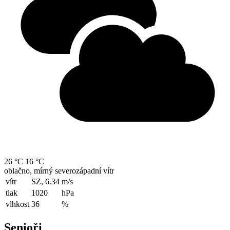
26 °C
16 °C
oblačno, mírný severozápadní vítr
vítr
SZ, 6.34
m/s
tlak
1020
hPa
vlhkost
36
%
Senioři