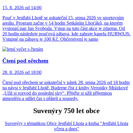
15. 8. 2026 od 14:00
Pouť v Jestřabí Lhotě se uskuteční 15. srpna 2026 ve sportovním
areálu. Program začne v 14 hodin Setkáním Lhoťáků, na kterém
vystoupí pan Jan Svoboda. Vstup na tuto část akce je zdarma. Od
20 hodin následuje pouťová zábava, kde zahraje kapela HURWAJS.
Vstupné na zábavu je 100 Kč. Občerstvení je samo
Čtení pod ořechem
28. 8. 2026 od 18:00
Čtení pod ořechem se uskuteční v pátek 28. srpna 2026 od 18 hodin
na návsi v Jestřabí Lhotě. Budeme číst z knihy Veroniky Mrázkové
„Užít si rozvod do poslední slzy“. Přijďte si užít příjemnou
atmosféru a sdílet čas s přáteli a sousedy.
Suvenýry 750 let obce
Suvenýry s tématikou Obce Jestřabí Lhota a kniha "Jestřabí Lhota
včera a dnes"