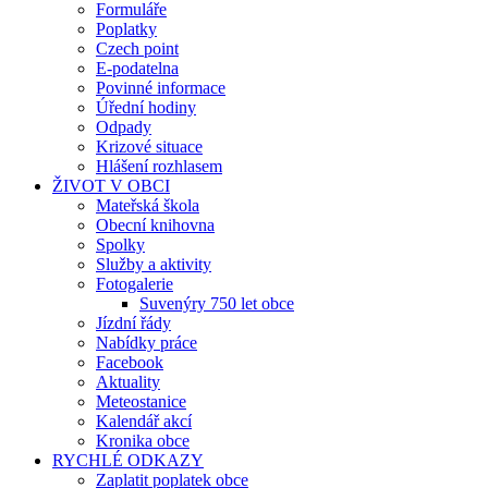
Formuláře
Poplatky
Czech point
E-podatelna
Povinné informace
Úřední hodiny
Odpady
Krizové situace
Hlášení rozhlasem
ŽIVOT V OBCI
Mateřská škola
Obecní knihovna
Spolky
Služby a aktivity
Fotogalerie
Suvenýry 750 let obce
Jízdní řády
Nabídky práce
Facebook
Aktuality
Meteostanice
Kalendář akcí
Kronika obce
RYCHLÉ ODKAZY
Zaplatit poplatek obce