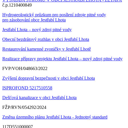
č.p.1210400849
Hydrogeologický průzkum pro posílení zdroje pitné vody
pro zásobování obce Jestřabí Lhota
Jestřabí Lhota – nový zdroj pitné vody
Obecní bezdrátový rozhlas v obci Jestřabí Lhota
Restaurování kamenné zvoničky v Jestřabí Lhotě
Realizace přípravy projektu Jestřabí Lhota – nový zdroj pitné vody
FVP/VOH/048663/2022
Zvýšení dopravní bezpečnosti v obci Jestřabí Lhota
ISPROFOND 5217510558
Dešťová kanalizace v obci Jestřabí Lhota
FŽP/RVN/054292/2024
Změna územního plánu Jestřabí Lhota - Jednotný standard
117D551000007