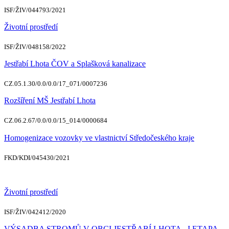
ISF/ŽIV/044793/2021
Životní prostředí
ISF/ŽIV/048158/2022
Jestřabí Lhota ČOV a Splašková kanalizace
CZ.05.1.30/0.0/0.0/17_071/0007236
Rozšíření MŠ Jestřabí Lhota
CZ.06.2.67/0.0/0.0/15_014/0000684
Homogenizace vozovky ve vlastnictví Středočeského kraje
FKD/KDI/045430/2021
Životní prostředí
ISF/ŽIV/042412/2020
VÝSADBA STROMŮ V OBCI JESTŘABÍ LHOTA - I.ETAPA