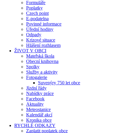
Formuláře
Poplatky
Czech point
E-podatelna
Povinné informace
Úřední hodiny
Odpady
Krizové situace
Hlášení rozhlasem
ŽIVOT V OBCI
Mateřská škola
Obecní knihovna
Spolky
Služby a aktivity
Fotogalerie
Suvenýry 750 let obce
Jízdní řády
Nabídky práce
Facebook
Aktuality
Meteostanice
Kalendář akcí
Kronika obce
RYCHLÉ ODKAZY
Zaplatit poplatek obce