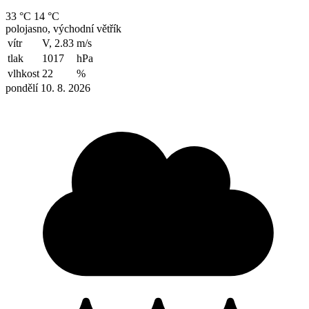
33 °C
14 °C
polojasno, východní větřík
vítr
V, 2.83
m/s
tlak
1017
hPa
vlhkost
22
%
pondělí 10. 8. 2026