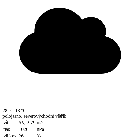
28 °C
13 °C
polojasno, severovýchodní větřík
vítr
SV, 2.79
m/s
tlak
1020
hPa
vlhkost
26
%