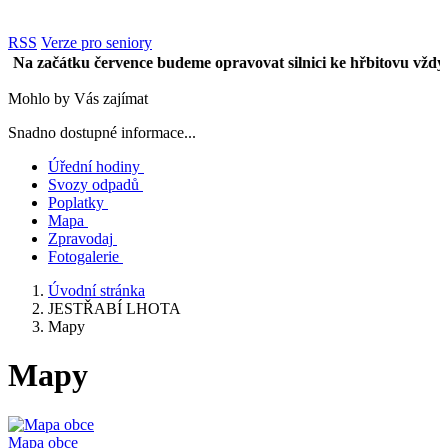
RSS
Verze pro seniory
 začátku července budeme opravovat silnici ke hřbitovu vždy vpůl
Mohlo by Vás zajímat
Snadno dostupné informace...
Úřední hodiny
Svozy odpadů
Poplatky
Mapa
Zpravodaj
Fotogalerie
Úvodní stránka
JESTŘABÍ LHOTA
Mapy
Mapy
Mapa obce