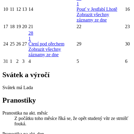
1
10
11
12
13
14
Pouť v Jestřabí Lhotě
16
Zobrazit všechny
záznamy ze dne
17
18
19
20
21
22
23
28
1
24
25
26
27
Čtení pod ořechem
29
30
Zobrazit všechny
záznamy ze dne
31
1
2
3
4
5
6
Svátek a výročí
Svátek má
Lada
Pranostiky
Pranostika na akt. měsíc
Z počátku toho měsíce říká se, že opět studený vítr ze strnišť
fouká.
Pranostika na akt. den