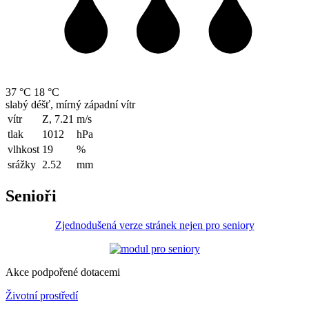
37 °C
18 °C
slabý déšť, mírný západní vítr
vítr
Z, 7.21
m/s
tlak
1012
hPa
vlhkost
19
%
srážky
2.52
mm
Senioři
Zjednodušená verze stránek nejen pro seniory
Akce podpořené dotacemi
Životní prostředí