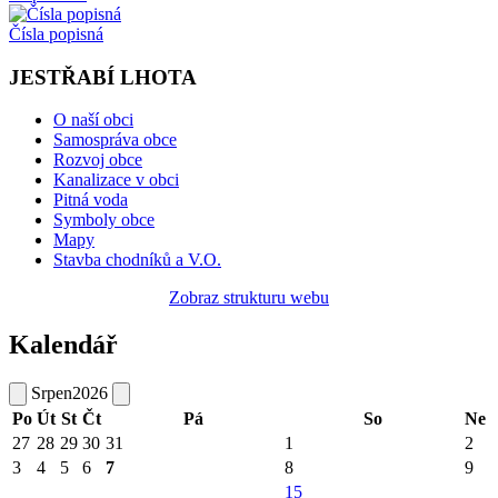
Čísla popisná
JESTŘABÍ LHOTA
O naší obci
Samospráva obce
Rozvoj obce
Kanalizace v obci
Pitná voda
Symboly obce
Mapy
Stavba chodníků a V.O.
Zobraz strukturu webu
Kalendář
Srpen
2026
Po
Út
St
Čt
Pá
So
Ne
27
28
29
30
31
1
2
3
4
5
6
7
8
9
15