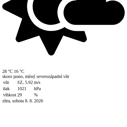
28 °C
16 °C
skoro jasno, mírný severozápadní vítr
vítr
SZ, 5.92
m/s
tlak
1021
hPa
vlhkost
29
%
zítra, sobota 8. 8. 2026