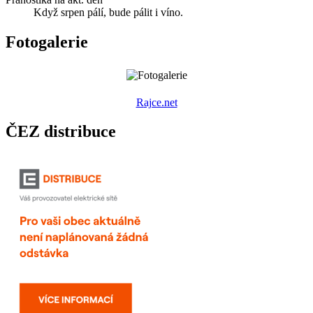
Když srpen pálí, bude pálit i víno.
Fotogalerie
R
ajce.net
ČEZ distribuce