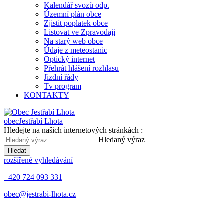
Kalendář svozů odp.
Územní plán obce
Zjistit poplatek obce
Listovat ve Zpravodaji
Na starý web obce
Údaje z meteostanic
Optický internet
Přehrát hlášení rozhlasu
Jizdní řády
Tv program
KONTAKTY
obec
Jestřabí Lhota
Hledejte na našich internetových stránkách :
Hledaný výraz
Hledat
rozšířené vyhledávání
+420 724 093 331
obec@jestrabi-lhota.cz