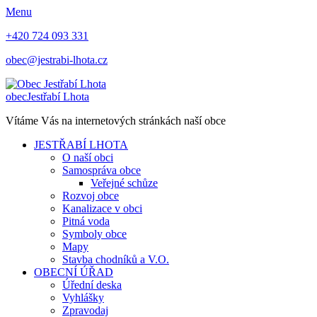
Menu
+420 724 093 331
obec@jestrabi-lhota.cz
obec
Jestřabí Lhota
Vítáme Vás na internetových stránkách naší obce
JESTŘABÍ LHOTA
O naší obci
Samospráva obce
Veřejné schůze
Rozvoj obce
Kanalizace v obci
Pitná voda
Symboly obce
Mapy
Stavba chodníků a V.O.
OBECNÍ ÚŘAD
Úřední deska
Vyhlášky
Zpravodaj