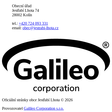
Obecní úřad
Jestřabí Lhota 74
28002 Kolín
tel.:
+420 724 093 331
email:
obec@jestrabi-lhota.cz
Oficiální stránky obce Jestřabí Lhota © 2026
Provozovatel
Galileo Corporation s.r.o.