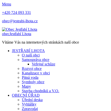
Menu
+420 724 093 331
obec@jestrabi-lhota.cz
obec
Jestřabí Lhota
Vítáme Vás na internetových stránkách naší obce
JESTŘABÍ LHOTA
O naší obci
Samospráva obce
Veřejné schůze
Rozvoj obce
Kanalizace v obci
Pitná voda
Symboly obce
Mapy
Stavba chodníků a V.O.
OBECNÍ ÚŘAD
Úřední deska
Vyhlášky
Zpravodaj