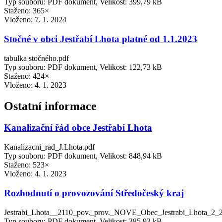
Typ souboru: PDF dokument, Velikost: 399,79 kB
Staženo: 365×
Vloženo:
7. 1. 2024
Stočné v obci Jestřabí Lhota platné od 1.1.2023
tabulka stočného.pdf
Typ souboru: PDF dokument, Velikost: 122,73 kB
Staženo: 424×
Vloženo:
4. 1. 2023
Ostatní informace
Kanalizační řád obce Jestřabí Lhota
Kanalizacni_rad_J.Lhota.pdf
Typ souboru: PDF dokument, Velikost: 848,94 kB
Staženo: 523×
Vloženo:
4. 1. 2023
Rozhodnutí o provozování Středočeský kraj
Jestrabi_Lhota__2110_pov._prov._NOVE_Obec_Jestrabi_Lhota_2_2
Typ souboru: PDF dokument, Velikost: 385,93 kB