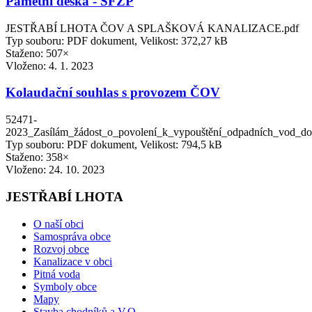
Pamětní deska - SFŽP
JESTŘABÍ LHOTA ČOV A SPLAŠKOVÁ KANALIZACE.pdf
Typ souboru: PDF dokument, Velikost: 372,27 kB
Staženo: 507×
Vloženo:
4. 1. 2023
Kolaudační souhlas s provozem ČOV
52471-
2023_Zasílám_žádost_o_povolení_k_vypouštění_odpadních_vod_
Typ souboru: PDF dokument, Velikost: 794,5 kB
Staženo: 358×
Vloženo:
24. 10. 2023
JESTŘABÍ LHOTA
O naší obci
Samospráva obce
Rozvoj obce
Kanalizace v obci
Pitná voda
Symboly obce
Mapy
Stavba chodníků a V.O.