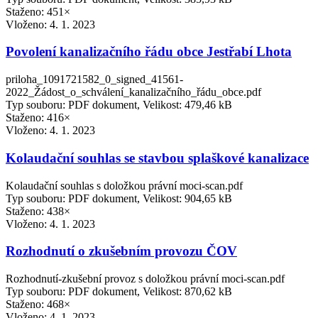
Staženo: 451×
Vloženo:
4. 1. 2023
Povolení kanalizačního řádu obce Jestřabí Lhota
priloha_1091721582_0_signed_41561-
2022_Žádost_o_schválení_kanalizačního_řádu_obce.pdf
Typ souboru: PDF dokument, Velikost: 479,46 kB
Staženo: 416×
Vloženo:
4. 1. 2023
Kolaudační souhlas se stavbou splaškové kanalizace
Kolaudační souhlas s doložkou právní moci-scan.pdf
Typ souboru: PDF dokument, Velikost: 904,65 kB
Staženo: 438×
Vloženo:
4. 1. 2023
Rozhodnutí o zkušebním provozu ČOV
Rozhodnutí-zkušební provoz s doložkou právní moci-scan.pdf
Typ souboru: PDF dokument, Velikost: 870,62 kB
Staženo: 468×
Vloženo:
4. 1. 2023