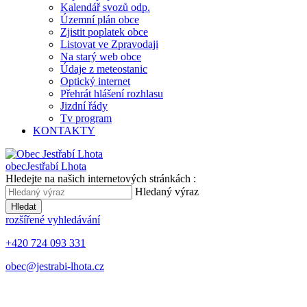
Kalendář svozů odp.
Územní plán obce
Zjistit poplatek obce
Listovat ve Zpravodaji
Na starý web obce
Údaje z meteostanic
Optický internet
Přehrát hlášení rozhlasu
Jizdní řády
Tv program
KONTAKTY
obec
Jestřabí Lhota
Hledejte na našich internetových stránkách :
Hledaný výraz
Hledat
rozšířené vyhledávání
+420 724 093 331
obec@jestrabi-lhota.cz