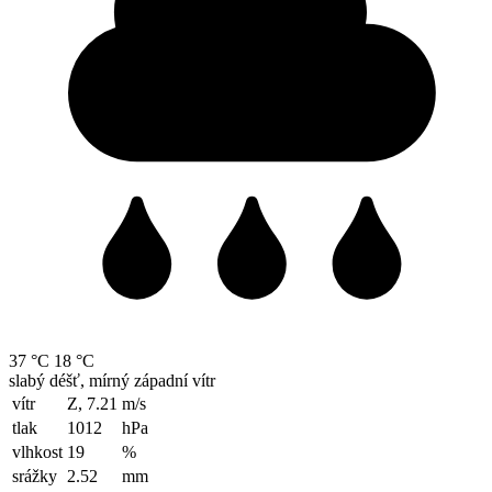
37 °C
18 °C
slabý déšť, mírný západní vítr
vítr
Z, 7.21
m/s
tlak
1012
hPa
vlhkost
19
%
srážky
2.52
mm