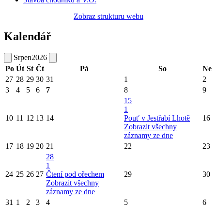
Zobraz strukturu webu
Kalendář
Srpen
2026
Po
Út
St
Čt
Pá
So
Ne
27
28
29
30
31
1
2
3
4
5
6
7
8
9
15
1
10
11
12
13
14
Pouť v Jestřabí Lhotě
16
Zobrazit všechny
záznamy ze dne
17
18
19
20
21
22
23
28
1
24
25
26
27
Čtení pod ořechem
29
30
Zobrazit všechny
záznamy ze dne
31
1
2
3
4
5
6