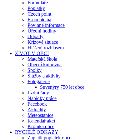
Formuláře
Poplatky
Czech point
E-podatelna
Povinné informace
Úřední hodiny
Odpady
Krizové situace
Hlášení rozhlasem
ŽIVOT V OBCI
Mateřská škola
Obecní knihovna
Spolky
Služby a aktivity
Fotogalerie
Suvenýry 750 let obce
Jízdní řády
Nabídky práce
Facebook
Aktuality
Meteostanice
Kalendář akcí
Kronika obce
RYCHLÉ ODKAZY
Zaplatit poplatek obce