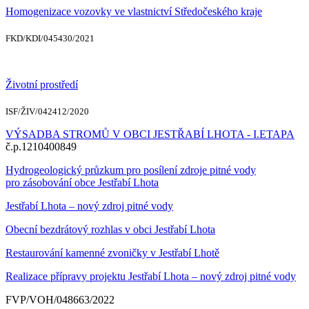
Homogenizace vozovky ve vlastnictví Středočeského kraje
FKD/KDI/045430/2021
Životní prostředí
ISF/ŽIV/042412/2020
VÝSADBA STROMŮ V OBCI JESTŘABÍ LHOTA - I.ETAPA
č.p.1210400849
Hydrogeologický průzkum pro posílení zdroje pitné vody
pro zásobování obce Jestřabí Lhota
Jestřabí Lhota – nový zdroj pitné vody
Obecní bezdrátový rozhlas v obci Jestřabí Lhota
Restaurování kamenné zvoničky v Jestřabí Lhotě
Realizace přípravy projektu Jestřabí Lhota – nový zdroj pitné vody
FVP/VOH/048663/2022