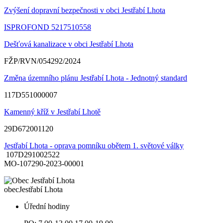
Zvýšení dopravní bezpečnosti v obci Jestřabí Lhota
ISPROFOND 5217510558
Dešťová kanalizace v obci Jestřabí Lhota
FŽP/RVN/054292/2024
Změna územního plánu Jestřabí Lhota - Jednotný standard
117D551000007
Kamenný kříž v Jestřabí Lhotě
29D672001120
Jestřabí Lhota - oprava pomníku obětem 1. světové války
107D291002522
MO-107290-2023-00001
obec
Jestřabí Lhota
Úřední hodiny