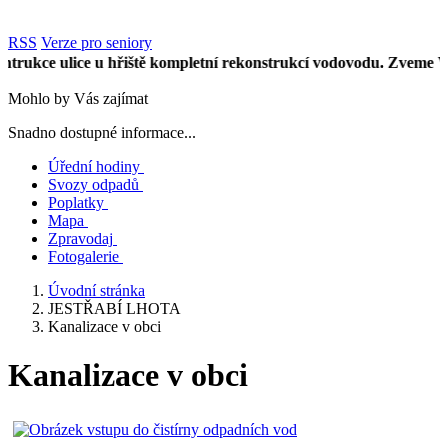
RSS
Verze pro seniory
 ulice u hřiště kompletní rekonstrukcí vodovodu. Zveme Vás na Po
Mohlo by Vás zajímat
Snadno dostupné informace...
Úřední hodiny
Svozy odpadů
Poplatky
Mapa
Zpravodaj
Fotogalerie
Úvodní stránka
JESTŘABÍ LHOTA
Kanalizace v obci
Kanalizace v obci