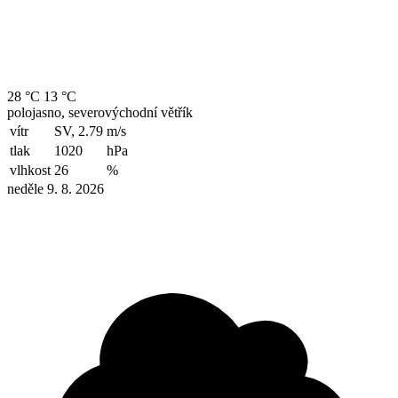
28 °C
13 °C
polojasno, severovýchodní větřík
vítr
SV, 2.79
m/s
tlak
1020
hPa
vlhkost
26
%
neděle 9. 8. 2026