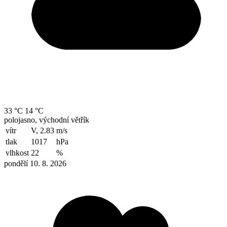
33 °C
14 °C
polojasno, východní větřík
vítr
V, 2.83
m/s
tlak
1017
hPa
vlhkost
22
%
pondělí 10. 8. 2026