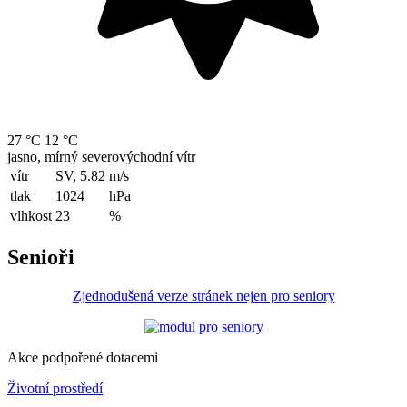
27 °C
12 °C
jasno, mírný severovýchodní vítr
vítr
SV, 5.82
m/s
tlak
1024
hPa
vlhkost
23
%
Senioři
Zjednodušená verze stránek nejen pro seniory
Akce podpořené dotacemi
Životní prostředí