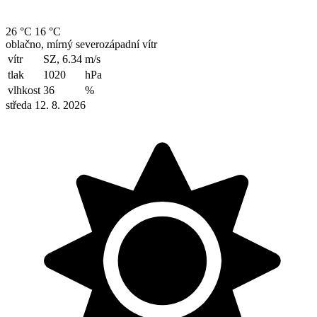
26 °C
16 °C
oblačno, mírný severozápadní vítr
vítr
SZ, 6.34
m/s
tlak
1020
hPa
vlhkost
36
%
středa 12. 8. 2026