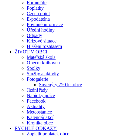
Formuláře
Poplatky
Czech point
E-podatelna
Povinné informace
Úřední hodiny
Odpady
Krizové situace
Hlášení rozhlasem
ŽIVOT V OBCI
Mateřská škola
Obecní knihovna
Spolky
Služby a aktivity
Fotogalerie
Suvenýry 750 let obce
Jízdní řády
Nabídky práce
Facebook
Aktuality
Meteostanice
Kalendář akcí
Kronika obce
RYCHLÉ ODKAZY
Zaplatit poplatek obce