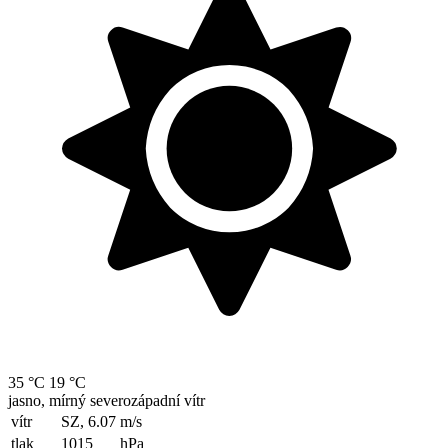
35 °C
19 °C
jasno, mírný severozápadní vítr
vítr
SZ, 6.07
m/s
tlak
1015
hPa