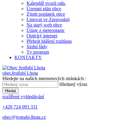
Kalendář svozů odp.
Územní plán obce
Zjistit poplatek obce
Listovat ve Zpravodaji
Na starý web obce
Údaje z meteostanic
Optický internet
Přehrát hlášení rozhlasu
Jizdní řády
Tv program
KONTAKTY
obec
Jestřabí Lhota
Hledejte na našich internetových stránkách :
Hledaný výraz
Hledat
rozšířené vyhledávání
+420 724 093 331
obec@jestrabi-lhota.cz