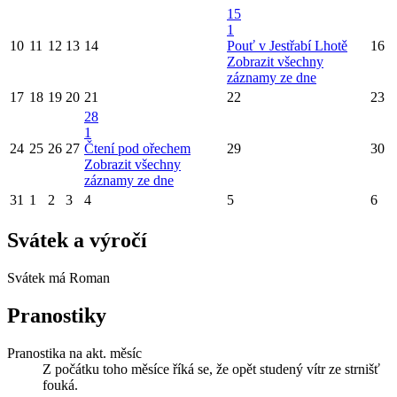
15
1
10
11
12
13
14
Pouť v Jestřabí Lhotě
16
Zobrazit všechny
záznamy ze dne
17
18
19
20
21
22
23
28
1
24
25
26
27
Čtení pod ořechem
29
30
Zobrazit všechny
záznamy ze dne
31
1
2
3
4
5
6
Svátek a výročí
Svátek má
Roman
Pranostiky
Pranostika na akt. měsíc
Z počátku toho měsíce říká se, že opět studený vítr ze strnišť
fouká.