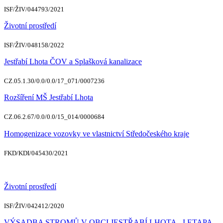
ISF/ŽIV/044793/2021
Životní prostředí
ISF/ŽIV/048158/2022
Jestřabí Lhota ČOV a Splašková kanalizace
CZ.05.1.30/0.0/0.0/17_071/0007236
Rozšíření MŠ Jestřabí Lhota
CZ.06.2.67/0.0/0.0/15_014/0000684
Homogenizace vozovky ve vlastnictví Středočeského kraje
FKD/KDI/045430/2021
Životní prostředí
ISF/ŽIV/042412/2020
VÝSADBA STROMŮ V OBCI JESTŘABÍ LHOTA - I.ETAPA