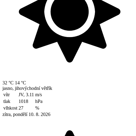
32 °C
14 °C
jasno, jihovýchodní větřík
vítr
JV, 3.11
m/s
tlak
1018
hPa
vlhkost
27
%
zítra, pondělí 10. 8. 2026