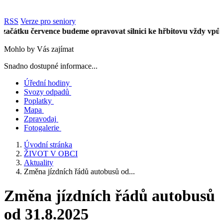
RSS
Verze pro seniory
tku července budeme opravovat silnici ke hřbitovu vždy vpůli úse
Mohlo by Vás zajímat
Snadno dostupné informace...
Úřední hodiny
Svozy odpadů
Poplatky
Mapa
Zpravodaj
Fotogalerie
Úvodní stránka
ŽIVOT V OBCI
Aktuality
Změna jízdních řádů autobusů od...
Změna jízdních řádů autobusů
od 31.8.2025