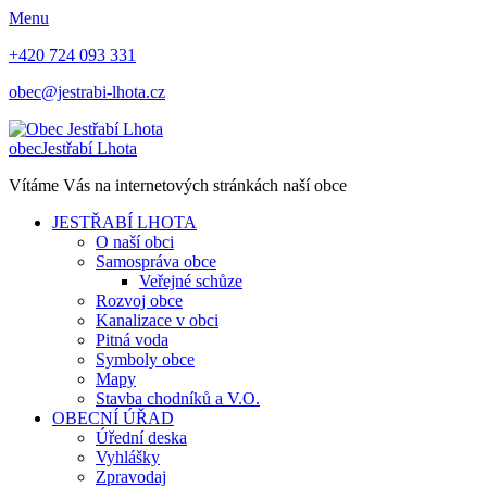
Menu
+420 724 093 331
obec@jestrabi-lhota.cz
obec
Jestřabí Lhota
Vítáme Vás na internetových stránkách naší obce
JESTŘABÍ LHOTA
O naší obci
Samospráva obce
Veřejné schůze
Rozvoj obce
Kanalizace v obci
Pitná voda
Symboly obce
Mapy
Stavba chodníků a V.O.
OBECNÍ ÚŘAD
Úřední deska
Vyhlášky
Zpravodaj