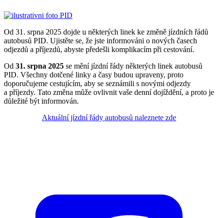
Od 31. srpna 2025 dojde u některých linek ke změně jízdních řádů
autobusů PID. Ujistěte se, že jste informováni o nových časech
odjezdů a příjezdů, abyste předešli komplikacím při cestování.
Od
31. srpna 2025
se mění jízdní řády některých linek autobusů
PID. Všechny dotčené linky a časy budou upraveny, proto
doporučujeme cestujícím, aby se seznámili s novými odjezdy
a příjezdy. Tato změna může ovlivnit vaše denní dojíždění, a proto je
důležité být informován.
Aktuální jízdní řády autobusů naleznete zde