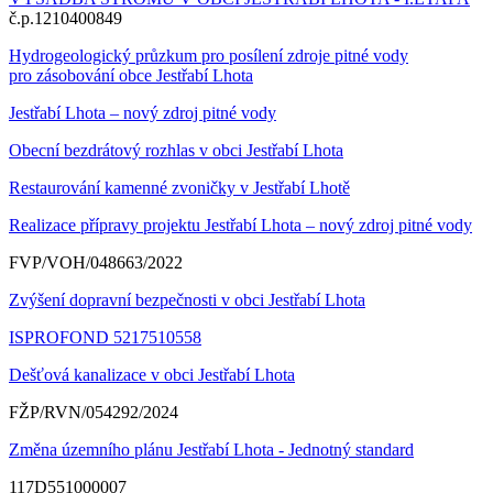
č.p.1210400849
Hydrogeologický průzkum pro posílení zdroje pitné vody
pro zásobování obce Jestřabí Lhota
Jestřabí Lhota – nový zdroj pitné vody
Obecní bezdrátový rozhlas v obci Jestřabí Lhota
Restaurování kamenné zvoničky v Jestřabí Lhotě
Realizace přípravy projektu Jestřabí Lhota – nový zdroj pitné vody
FVP/VOH/048663/2022
Zvýšení dopravní bezpečnosti v obci Jestřabí Lhota
ISPROFOND 5217510558
Dešťová kanalizace v obci Jestřabí Lhota
FŽP/RVN/054292/2024
Změna územního plánu Jestřabí Lhota - Jednotný standard
117D551000007