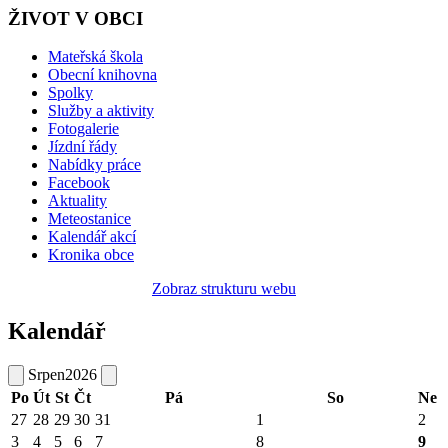
ŽIVOT V OBCI
Mateřská škola
Obecní knihovna
Spolky
Služby a aktivity
Fotogalerie
Jízdní řády
Nabídky práce
Facebook
Aktuality
Meteostanice
Kalendář akcí
Kronika obce
Zobraz strukturu webu
Kalendář
Srpen
2026
Po
Út
St
Čt
Pá
So
Ne
27
28
29
30
31
1
2
3
4
5
6
7
8
9