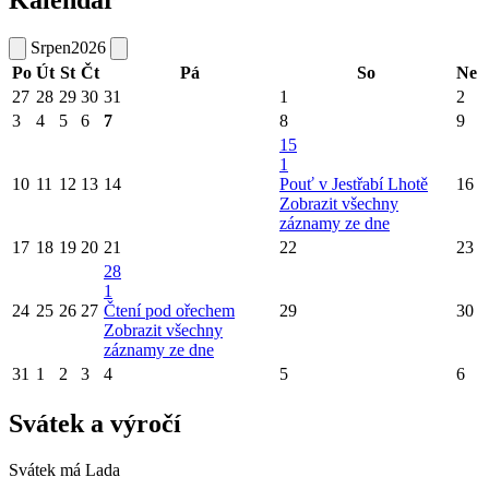
Kalendář
Srpen
2026
Po
Út
St
Čt
Pá
So
Ne
27
28
29
30
31
1
2
3
4
5
6
7
8
9
15
1
10
11
12
13
14
Pouť v Jestřabí Lhotě
16
Zobrazit všechny
záznamy ze dne
17
18
19
20
21
22
23
28
1
24
25
26
27
Čtení pod ořechem
29
30
Zobrazit všechny
záznamy ze dne
31
1
2
3
4
5
6
Svátek a výročí
Svátek má
Lada