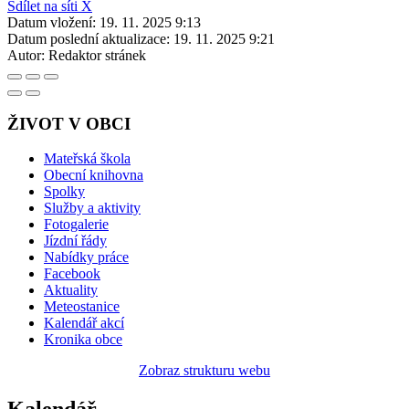
Sdílet na síti X
Datum vložení:
19. 11. 2025 9:13
Datum poslední aktualizace:
19. 11. 2025 9:21
Autor:
Redaktor stránek
ŽIVOT V OBCI
Mateřská škola
Obecní knihovna
Spolky
Služby a aktivity
Fotogalerie
Jízdní řády
Nabídky práce
Facebook
Aktuality
Meteostanice
Kalendář akcí
Kronika obce
Zobraz strukturu webu