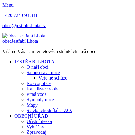
Menu
+420 724 093 331
obec@jestrabi-lhota.cz
obec
Jestřabí Lhota
Vítáme Vás na internetových stránkách naší obce
JESTŘABÍ LHOTA
O naší obci
Samospráva obce
Veřejné schůze
Rozvoj obce
Kanalizace v obci
Pitná voda
Symboly obce
Mapy
Stavba chodníků a V.O.
OBECNÍ ÚŘAD
Úřední deska
Vyhlášky
Zpravodaj