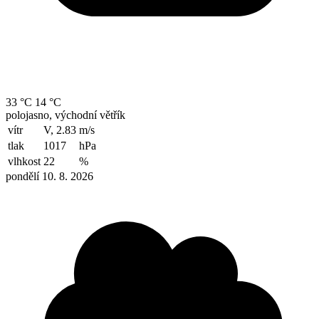
33 °C
14 °C
polojasno, východní větřík
vítr
V, 2.83
m/s
tlak
1017
hPa
vlhkost
22
%
pondělí 10. 8. 2026