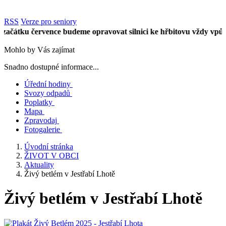
RSS
Verze pro seniory
u července budeme opravovat silnici ke hřbitovu vždy vpůli úseku
Mohlo by Vás zajímat
Snadno dostupné informace...
Úřední hodiny
Svozy odpadů
Poplatky
Mapa
Zpravodaj
Fotogalerie
Úvodní stránka
ŽIVOT V OBCI
Aktuality
Živý betlém v Jestřabí Lhotě
Živý betlém v Jestřabí Lhotě