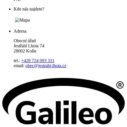
Kde nás najdete?
Adresa
Obecní úřad
Jestřabí Lhota 74
28002 Kolín
tel.:
+420 724 093 331
email:
obec@jestrabi-lhota.cz