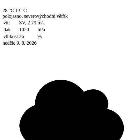
28 °C
13 °C
polojasno, severovýchodní větřík
vítr
SV, 2.79
m/s
tlak
1020
hPa
vlhkost
26
%
neděle 9. 8. 2026