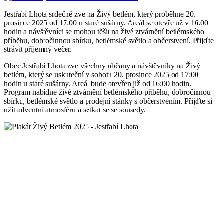
Jestřabí Lhota srdečně zve na Živý betlém, který proběhne 20.
prosince 2025 od 17:00 u staré sušárny. Areál se otevře už v 16:00
hodin a návštěvníci se mohou těšit na živé ztvárnění betlémského
příběhu, dobročinnou sbírku, betlémské světlo a občerstvení. Přijďte
strávit příjemný večer.
Obec Jestřabí Lhota zve všechny občany a návštěvníky na Živý
betlém, který se uskuteční v sobotu 20. prosince 2025 od 17:00
hodin u staré sušárny. Areál bude otevřen již od 16:00 hodin.
Program nabídne živé ztvárnění betlémského příběhu, dobročinnou
sbírku, betlémské světlo a prodejní stánky s občerstvením. Přijďte si
užít adventní atmosféru a setkat se se sousedy.