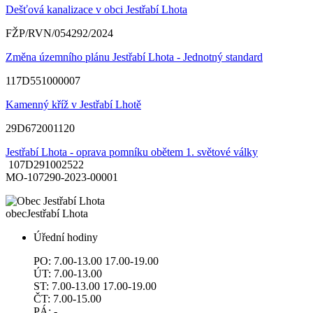
Dešťová kanalizace v obci Jestřabí Lhota
FŽP/RVN/054292/2024
Změna územního plánu Jestřabí Lhota - Jednotný standard
117D551000007
Kamenný kříž v Jestřabí Lhotě
29D672001120
Jestřabí Lhota - oprava pomníku obětem 1. světové války
107D291002522
MO-107290-2023-00001
obec
Jestřabí Lhota
Úřední hodiny
PO: 7.00-13.00 17.00-19.00
ÚT: 7.00-13.00
ST: 7.00-13.00 17.00-19.00
ČT: 7.00-15.00
PÁ: -