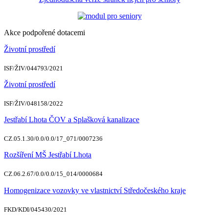
Akce podpořené dotacemi
Životní prostředí
ISF/ŽIV/044793/2021
Životní prostředí
ISF/ŽIV/048158/2022
Jestřabí Lhota ČOV a Splašková kanalizace
CZ.05.1.30/0.0/0.0/17_071/0007236
Rozšíření MŠ Jestřabí Lhota
CZ.06.2.67/0.0/0.0/15_014/0000684
Homogenizace vozovky ve vlastnictví Středočeského kraje
FKD/KDI/045430/2021