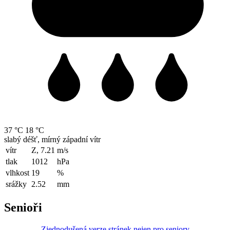
37 °C
18 °C
slabý déšť, mírný západní vítr
vítr
Z, 7.21
m/s
tlak
1012
hPa
vlhkost
19
%
srážky
2.52
mm
Senioři
Zjednodušená verze stránek nejen pro seniory