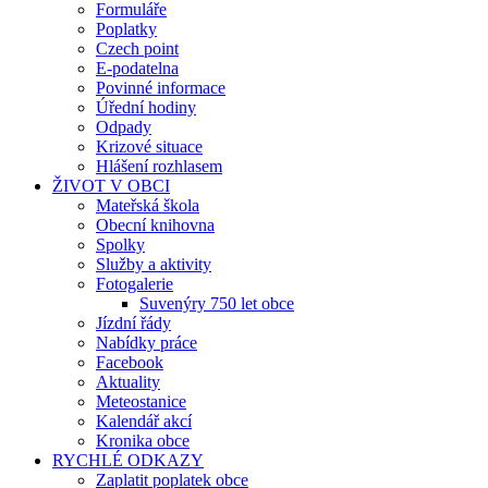
Formuláře
Poplatky
Czech point
E-podatelna
Povinné informace
Úřední hodiny
Odpady
Krizové situace
Hlášení rozhlasem
ŽIVOT V OBCI
Mateřská škola
Obecní knihovna
Spolky
Služby a aktivity
Fotogalerie
Suvenýry 750 let obce
Jízdní řády
Nabídky práce
Facebook
Aktuality
Meteostanice
Kalendář akcí
Kronika obce
RYCHLÉ ODKAZY
Zaplatit poplatek obce