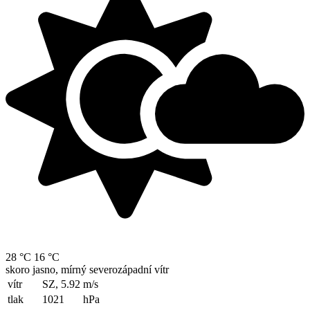
28 °C
16 °C
skoro jasno, mírný severozápadní vítr
vítr
SZ, 5.92
m/s
tlak
1021
hPa