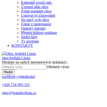
Kalendář svozů odp.
Územní plán obce
Zjistit poplatek obce
Listovat ve Zpravodaji
Na starý web obce
Údaje z meteostanic
Optický internet
Přehrát hlášení rozhlasu
Jizdní řády
Tv program
KONTAKTY
obec
Jestřabí Lhota
Hledejte na našich internetových stránkách :
Hledaný výraz
Hledat
rozšířené vyhledávání
+420 724 093 331
obec@jestrabi-lhota.cz