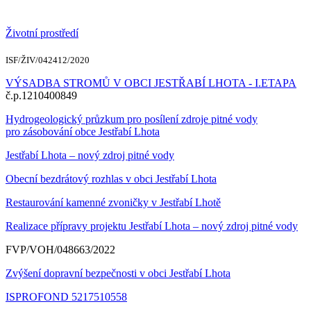
Životní prostředí
ISF/ŽIV/042412/2020
VÝSADBA STROMŮ V OBCI JESTŘABÍ LHOTA - I.ETAPA
č.p.1210400849
Hydrogeologický průzkum pro posílení zdroje pitné vody
pro zásobování obce Jestřabí Lhota
Jestřabí Lhota – nový zdroj pitné vody
Obecní bezdrátový rozhlas v obci Jestřabí Lhota
Restaurování kamenné zvoničky v Jestřabí Lhotě
Realizace přípravy projektu Jestřabí Lhota – nový zdroj pitné vody
FVP/VOH/048663/2022
Zvýšení dopravní bezpečnosti v obci Jestřabí Lhota
ISPROFOND 5217510558