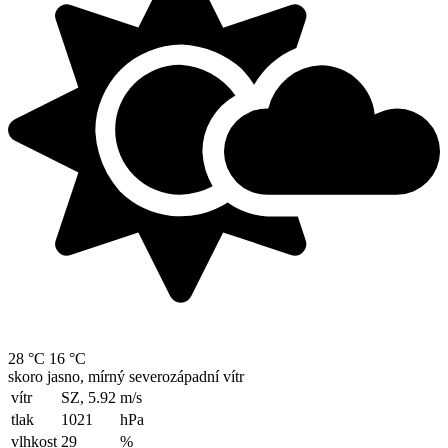
28 °C
16 °C
skoro jasno, mírný severozápadní vítr
vítr
SZ, 5.92
m/s
tlak
1021
hPa
vlhkost
29
%