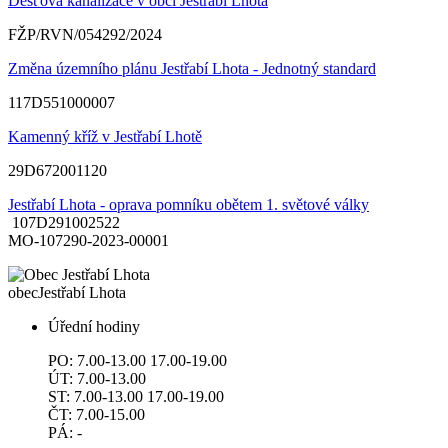
Dešťová kanalizace v obci Jestřabí Lhota
FŽP/RVN/054292/2024
Změna územního plánu Jestřabí Lhota - Jednotný standard
117D551000007
Kamenný kříž v Jestřabí Lhotě
29D672001120
Jestřabí Lhota - oprava pomníku obětem 1. světové války
107D291002522
MO-107290-2023-00001
obec
Jestřabí Lhota
Úřední hodiny
PO: 7.00-13.00 17.00-19.00
ÚT: 7.00-13.00
ST: 7.00-13.00 17.00-19.00
ČT: 7.00-15.00
PÁ: -