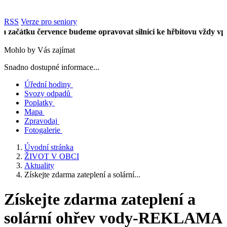
RSS
Verze pro seniory
čátku července budeme opravovat silnici ke hřbitovu vždy vpůli ú
Mohlo by Vás zajímat
Snadno dostupné informace...
Úřední hodiny
Svozy odpadů
Poplatky
Mapa
Zpravodaj
Fotogalerie
Úvodní stránka
ŽIVOT V OBCI
Aktuality
Získejte zdarma zateplení a solární...
Získejte zdarma zateplení a
solární ohřev vody-REKLAMA