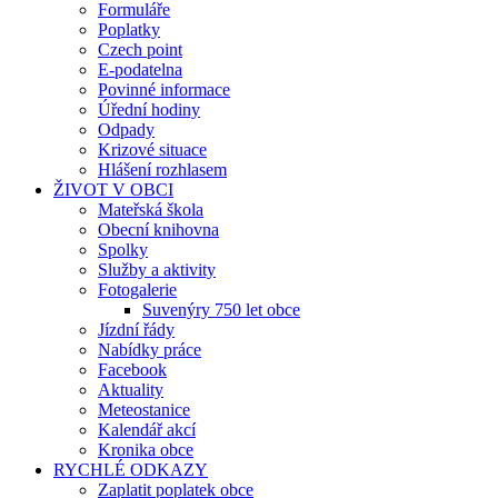
Formuláře
Poplatky
Czech point
E-podatelna
Povinné informace
Úřední hodiny
Odpady
Krizové situace
Hlášení rozhlasem
ŽIVOT V OBCI
Mateřská škola
Obecní knihovna
Spolky
Služby a aktivity
Fotogalerie
Suvenýry 750 let obce
Jízdní řády
Nabídky práce
Facebook
Aktuality
Meteostanice
Kalendář akcí
Kronika obce
RYCHLÉ ODKAZY
Zaplatit poplatek obce