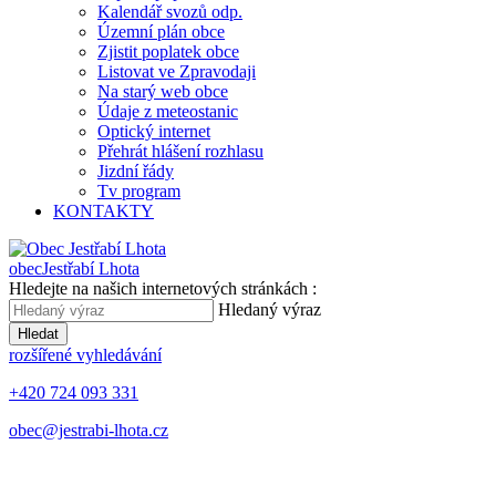
Kalendář svozů odp.
Územní plán obce
Zjistit poplatek obce
Listovat ve Zpravodaji
Na starý web obce
Údaje z meteostanic
Optický internet
Přehrát hlášení rozhlasu
Jizdní řády
Tv program
KONTAKTY
obec
Jestřabí Lhota
Hledejte na našich internetových stránkách :
Hledaný výraz
Hledat
rozšířené vyhledávání
+420 724 093 331
obec@jestrabi-lhota.cz