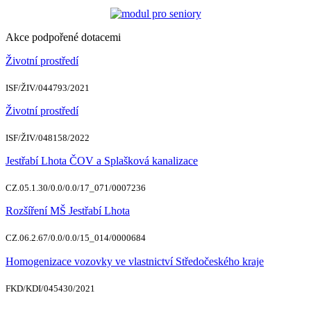
Akce podpořené dotacemi
Životní prostředí
ISF/ŽIV/044793/2021
Životní prostředí
ISF/ŽIV/048158/2022
Jestřabí Lhota ČOV a Splašková kanalizace
CZ.05.1.30/0.0/0.0/17_071/0007236
Rozšíření MŠ Jestřabí Lhota
CZ.06.2.67/0.0/0.0/15_014/0000684
Homogenizace vozovky ve vlastnictví Středočeského kraje
FKD/KDI/045430/2021