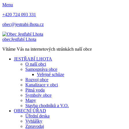
Menu
+420 724 093 331
obec@jestrabi-lhota.cz
obec
Jestřabí Lhota
Vítáme Vás na internetových stránkách naší obce
JESTŘABÍ LHOTA
O naší obci
Samospráva obce
Veřejné schůze
Rozvoj obce
Kanalizace v obci
Pitná voda
Symboly obce
Mapy
Stavba chodníků a V.O.
OBECNÍ ÚŘAD
Úřední deska
Vyhlášky
Zpravodaj