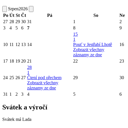
Srpen
2026
Po
Út
St
Čt
Pá
So
Ne
27
28
29
30
31
1
2
3
4
5
6
7
8
9
15
1
10
11
12
13
14
Pouť v Jestřabí Lhotě
16
Zobrazit všechny
záznamy ze dne
17
18
19
20
21
22
23
28
1
24
25
26
27
Čtení pod ořechem
29
30
Zobrazit všechny
záznamy ze dne
31
1
2
3
4
5
6
Svátek a výročí
Svátek má
Lada