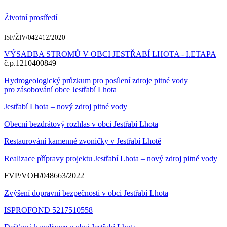
Životní prostředí
ISF/ŽIV/042412/2020
VÝSADBA STROMŮ V OBCI JESTŘABÍ LHOTA - I.ETAPA
č.p.1210400849
Hydrogeologický průzkum pro posílení zdroje pitné vody
pro zásobování obce Jestřabí Lhota
Jestřabí Lhota – nový zdroj pitné vody
Obecní bezdrátový rozhlas v obci Jestřabí Lhota
Restaurování kamenné zvoničky v Jestřabí Lhotě
Realizace přípravy projektu Jestřabí Lhota – nový zdroj pitné vody
FVP/VOH/048663/2022
Zvýšení dopravní bezpečnosti v obci Jestřabí Lhota
ISPROFOND 5217510558