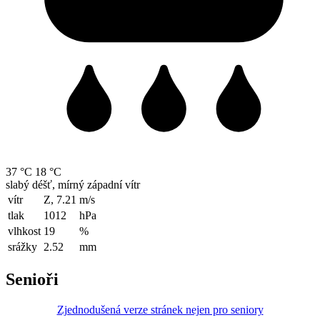
37 °C
18 °C
slabý déšť, mírný západní vítr
vítr
Z, 7.21
m/s
tlak
1012
hPa
vlhkost
19
%
srážky
2.52
mm
Senioři
Zjednodušená verze stránek nejen pro seniory