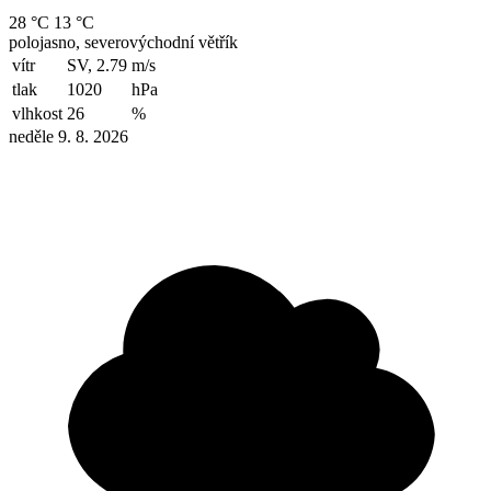
28 °C
13 °C
polojasno, severovýchodní větřík
vítr
SV, 2.79
m/s
tlak
1020
hPa
vlhkost
26
%
neděle 9. 8. 2026