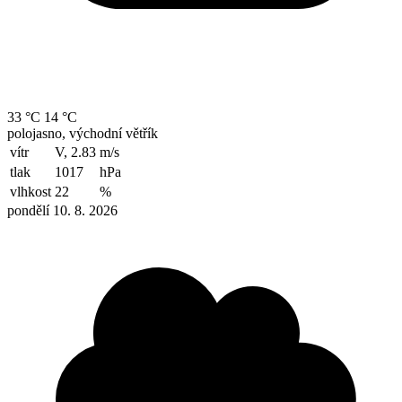
33 °C
14 °C
polojasno, východní větřík
vítr
V, 2.83
m/s
tlak
1017
hPa
vlhkost
22
%
pondělí 10. 8. 2026