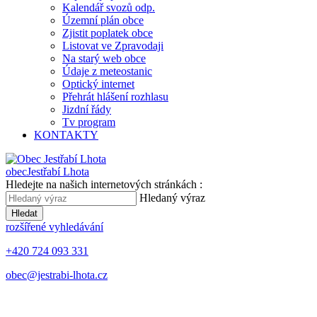
Kalendář svozů odp.
Územní plán obce
Zjistit poplatek obce
Listovat ve Zpravodaji
Na starý web obce
Údaje z meteostanic
Optický internet
Přehrát hlášení rozhlasu
Jizdní řády
Tv program
KONTAKTY
obec
Jestřabí Lhota
Hledejte na našich internetových stránkách :
Hledaný výraz
Hledat
rozšířené vyhledávání
+420 724 093 331
obec@jestrabi-lhota.cz