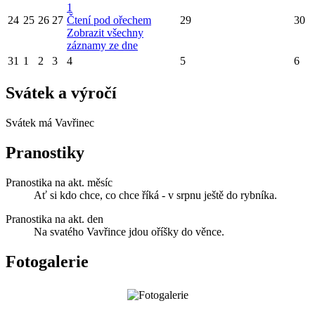
1
24
25
26
27
Čtení pod ořechem
29
30
Zobrazit všechny
záznamy ze dne
31
1
2
3
4
5
6
Svátek a výročí
Svátek má
Vavřinec
Pranostiky
Pranostika na akt. měsíc
Ať si kdo chce, co chce říká - v srpnu ještě do rybníka.
Pranostika na akt. den
Na svatého Vavřince jdou oříšky do věnce.
Fotogalerie