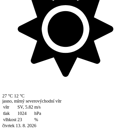
27 °C
12 °C
jasno, mírný severovýchodní vítr
vítr
SV, 5.82
m/s
tlak
1024
hPa
vlhkost
23
%
čtvrtek 13. 8. 2026