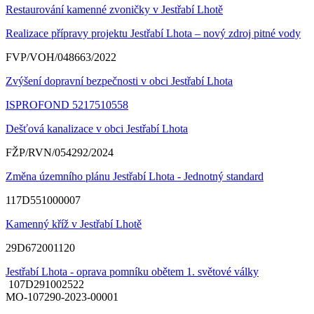
Restaurování kamenné zvoničky v Jestřabí Lhotě
Realizace přípravy projektu Jestřabí Lhota – nový zdroj pitné vody
FVP/VOH/048663/2022
Zvýšení dopravní bezpečnosti v obci Jestřabí Lhota
ISPROFOND 5217510558
Dešťová kanalizace v obci Jestřabí Lhota
FŽP/RVN/054292/2024
Změna územního plánu Jestřabí Lhota - Jednotný standard
117D551000007
Kamenný kříž v Jestřabí Lhotě
29D672001120
Jestřabí Lhota - oprava pomníku obětem 1. světové války
107D291002522
MO-107290-2023-00001