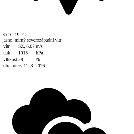
35 °C
19 °C
jasno, mírný severozápadní vítr
vítr
SZ, 6.07
m/s
tlak
1015
hPa
vlhkost
28
%
zítra, úterý 11. 8. 2026