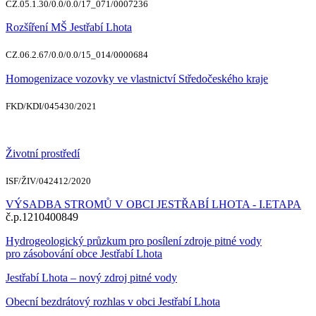
CZ.05.1.30/0.0/0.0/17_071/0007236
Rozšíření MŠ Jestřabí Lhota
CZ.06.2.67/0.0/0.0/15_014/0000684
Homogenizace vozovky ve vlastnictví Středočeského kraje
FKD/KDI/045430/2021
Životní prostředí
ISF/ŽIV/042412/2020
VÝSADBA STROMŮ V OBCI JESTŘABÍ LHOTA - I.ETAPA
č.p.1210400849
Hydrogeologický průzkum pro posílení zdroje pitné vody
pro zásobování obce Jestřabí Lhota
Jestřabí Lhota – nový zdroj pitné vody
Obecní bezdrátový rozhlas v obci Jestřabí Lhota