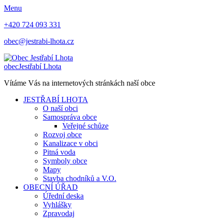
Menu
+420 724 093 331
obec@jestrabi-lhota.cz
obec
Jestřabí Lhota
Vítáme Vás na internetových stránkách naší obce
JESTŘABÍ LHOTA
O naší obci
Samospráva obce
Veřejné schůze
Rozvoj obce
Kanalizace v obci
Pitná voda
Symboly obce
Mapy
Stavba chodníků a V.O.
OBECNÍ ÚŘAD
Úřední deska
Vyhlášky
Zpravodaj