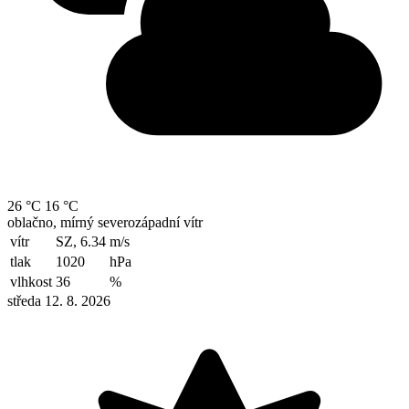
26 °C
16 °C
oblačno, mírný severozápadní vítr
vítr
SZ, 6.34
m/s
tlak
1020
hPa
vlhkost
36
%
středa 12. 8. 2026