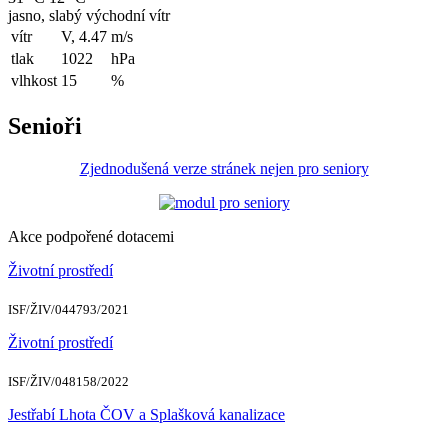
jasno, slabý východní vítr
vítr
V, 4.47
m/s
tlak
1022
hPa
vlhkost
15
%
Senioři
Zjednodušená verze stránek nejen pro seniory
Akce podpořené dotacemi
Životní prostředí
ISF/ŽIV/044793/2021
Životní prostředí
ISF/ŽIV/048158/2022
Jestřabí Lhota ČOV a Splašková kanalizace