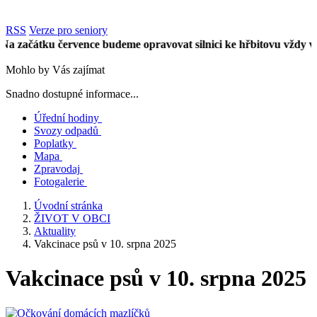
RSS
Verze pro seniory
ačátku července budeme opravovat silnici ke hřbitovu vždy vpůli 
Mohlo by Vás zajímat
Snadno dostupné informace...
Úřední hodiny
Svozy odpadů
Poplatky
Mapa
Zpravodaj
Fotogalerie
Úvodní stránka
ŽIVOT V OBCI
Aktuality
Vakcinace psů v 10. srpna 2025
Vakcinace psů v 10. srpna 2025