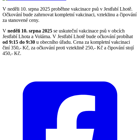
V neděli 10. srpna 2025 proběhne vakcinace psů v Jestřabí Lhotě.
Očkování bude zahrnovat kompletní vakcinaci, vzteklinu a čipování
za stanovené ceny.
V
neděli 10. srpna 2025
se uskuteční vakcinace psů v obcích
Jestřabí Lhota a Volárna. V Jestřabí Lhotě bude očkování probíhat
od 9:15 do 9:30
u obecního úřadu. Cena za kompletní vakcinaci
činí 350,- Kč, za očkování proti vzteklině 250,- Kč a čipování stojí
450,- Kč.