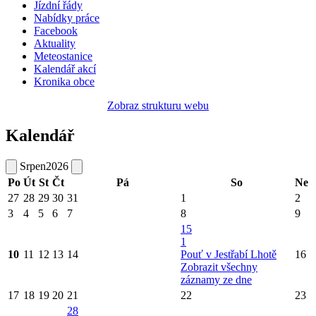
Jízdní řády
Nabídky práce
Facebook
Aktuality
Meteostanice
Kalendář akcí
Kronika obce
Zobraz strukturu webu
Kalendář
Srpen
2026
Po
Út
St
Čt
Pá
So
Ne
27
28
29
30
31
1
2
3
4
5
6
7
8
9
15
1
10
11
12
13
14
Pouť v Jestřabí Lhotě
16
Zobrazit všechny
záznamy ze dne
17
18
19
20
21
22
23
28