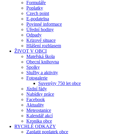
Formuláře
Poplatky
Czech point
E-podatelna
Povinné informace
Úřední hodiny
Odpady
Krizové situace
Hlášení rozhlasem
ŽIVOT V OBCI
Mateřská škola
Obecní knihovna
Spolky
Služby a aktivity
Fotogalerie
Suvenýry 750 let obce
Jízdní řády
Nabídky práce
Facebook
Aktuality
Meteostanice
Kalendář akcí
Kronika obce
RYCHLÉ ODKAZY
Zaplatit poplatek obce