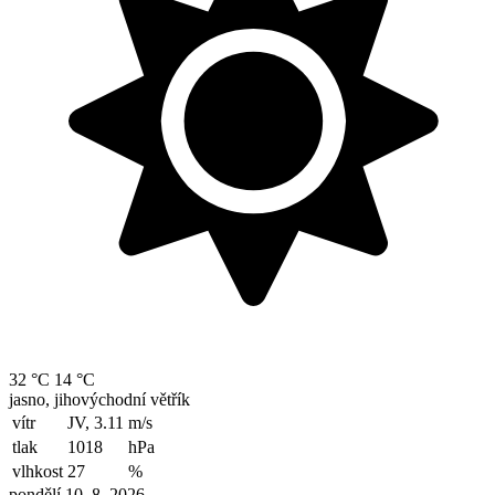
32 °C
14 °C
jasno, jihovýchodní větřík
vítr
JV, 3.11
m/s
tlak
1018
hPa
vlhkost
27
%
pondělí 10. 8. 2026