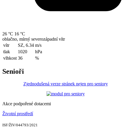
26 °C
16 °C
oblačno, mírný severozápadní vítr
vítr
SZ, 6.34
m/s
tlak
1020
hPa
vlhkost
36
%
Senioři
Zjednodušená verze stránek nejen pro seniory
Akce podpořené dotacemi
Životní prostředí
ISF/ŽIV/044793/2021