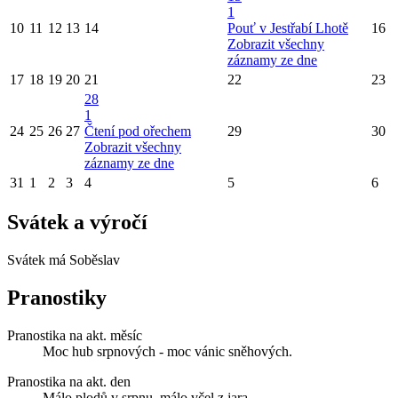
1
10
11
12
13
14
Pouť v Jestřabí Lhotě
16
Zobrazit všechny
záznamy ze dne
17
18
19
20
21
22
23
28
1
24
25
26
27
Čtení pod ořechem
29
30
Zobrazit všechny
záznamy ze dne
31
1
2
3
4
5
6
Svátek a výročí
Svátek má
Soběslav
Pranostiky
Pranostika na akt. měsíc
Moc hub srpnových - moc vánic sněhových.
Pranostika na akt. den
Málo plodů v srpnu, málo včel z jara.