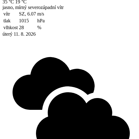
35 °C
19 °C
jasno, mírný severozápadní vítr
vítr
SZ, 6.07
m/s
tlak
1015
hPa
vlhkost
28
%
úterý 11. 8. 2026