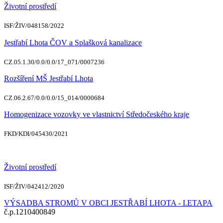
Životní prostředí
ISF/ŽIV/048158/2022
Jestřabí Lhota ČOV a Splašková kanalizace
CZ.05.1.30/0.0/0.0/17_071/0007236
Rozšíření MŠ Jestřabí Lhota
CZ.06.2.67/0.0/0.0/15_014/0000684
Homogenizace vozovky ve vlastnictví Středočeského kraje
FKD/KDI/045430/2021
Životní prostředí
ISF/ŽIV/042412/2020
VÝSADBA STROMŮ V OBCI JESTŘABÍ LHOTA - I.ETAPA
č.p.1210400849