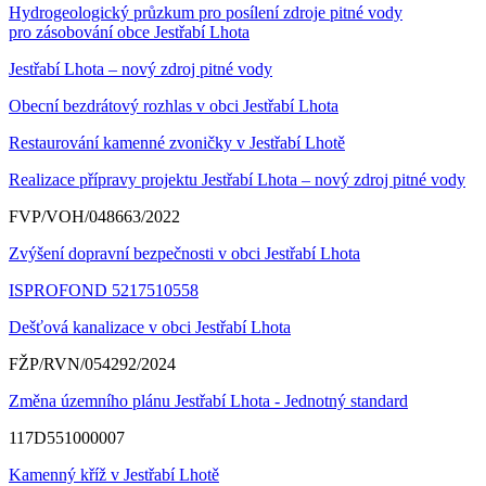
Hydrogeologický průzkum pro posílení zdroje pitné vody
pro zásobování obce Jestřabí Lhota
Jestřabí Lhota – nový zdroj pitné vody
Obecní bezdrátový rozhlas v obci Jestřabí Lhota
Restaurování kamenné zvoničky v Jestřabí Lhotě
Realizace přípravy projektu Jestřabí Lhota – nový zdroj pitné vody
FVP/VOH/048663/2022
Zvýšení dopravní bezpečnosti v obci Jestřabí Lhota
ISPROFOND 5217510558
Dešťová kanalizace v obci Jestřabí Lhota
FŽP/RVN/054292/2024
Změna územního plánu Jestřabí Lhota - Jednotný standard
117D551000007
Kamenný kříž v Jestřabí Lhotě