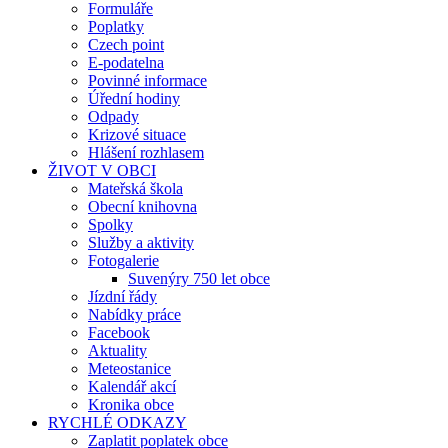
Formuláře
Poplatky
Czech point
E-podatelna
Povinné informace
Úřední hodiny
Odpady
Krizové situace
Hlášení rozhlasem
ŽIVOT V OBCI
Mateřská škola
Obecní knihovna
Spolky
Služby a aktivity
Fotogalerie
Suvenýry 750 let obce
Jízdní řády
Nabídky práce
Facebook
Aktuality
Meteostanice
Kalendář akcí
Kronika obce
RYCHLÉ ODKAZY
Zaplatit poplatek obce