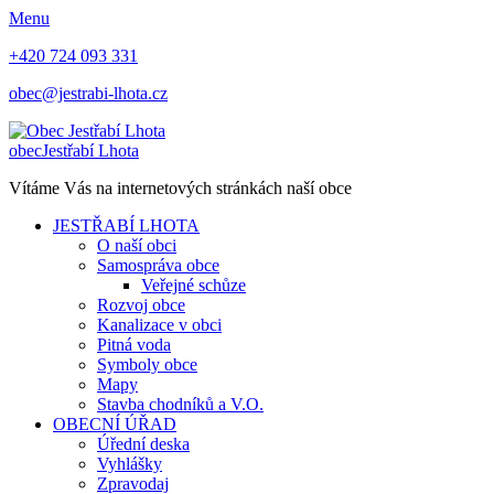
Menu
+420 724 093 331
obec@jestrabi-lhota.cz
obec
Jestřabí Lhota
Vítáme Vás na internetových stránkách naší obce
JESTŘABÍ LHOTA
O naší obci
Samospráva obce
Veřejné schůze
Rozvoj obce
Kanalizace v obci
Pitná voda
Symboly obce
Mapy
Stavba chodníků a V.O.
OBECNÍ ÚŘAD
Úřední deska
Vyhlášky
Zpravodaj