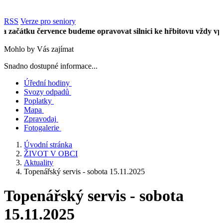
RSS
Verze pro seniory
čátku července budeme opravovat silnici ke hřbitovu vždy vpůli ú
Mohlo by Vás zajímat
Snadno dostupné informace...
Úřední hodiny
Svozy odpadů
Poplatky
Mapa
Zpravodaj
Fotogalerie
Úvodní stránka
ŽIVOT V OBCI
Aktuality
Topenářský servis - sobota 15.11.2025
Topenářský servis - sobota
15.11.2025