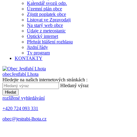
Kalendář svozů odp.
Územní plán obce
Zjistit poplatek obce
Listovat ve Zpravodaji
Na starý web obce
Údaje z meteostanic
Optický internet
Přehrát hlášení rozhlasu
Jizdní řády
Tv program
KONTAKTY
obec
Jestřabí Lhota
Hledejte na našich internetových stránkách :
Hledaný výraz
Hledat
rozšířené vyhledávání
+420 724 093 331
obec@jestrabi-lhota.cz