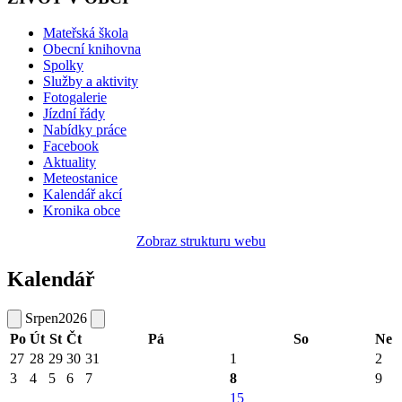
Mateřská škola
Obecní knihovna
Spolky
Služby a aktivity
Fotogalerie
Jízdní řády
Nabídky práce
Facebook
Aktuality
Meteostanice
Kalendář akcí
Kronika obce
Zobraz strukturu webu
Kalendář
Srpen
2026
Po
Út
St
Čt
Pá
So
Ne
27
28
29
30
31
1
2
3
4
5
6
7
8
9
15