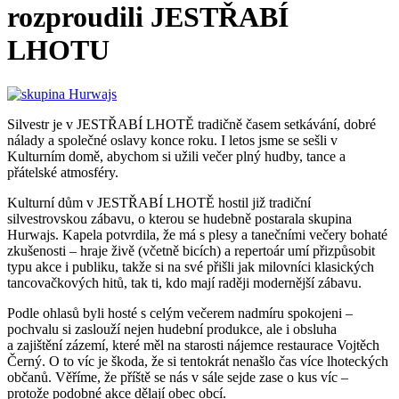
rozproudili JESTŘABÍ
LHOTU
Silvestr je v JESTŘABÍ LHOTĚ tradičně časem setkávání, dobré
nálady a společné oslavy konce roku. I letos jsme se sešli v
Kulturním domě, abychom si užili večer plný hudby, tance a
přátelské atmosféry.
Kulturní dům v JESTŘABÍ LHOTĚ hostil již tradiční
silvestrovskou zábavu, o kterou se hudebně postarala skupina
Hurwajs. Kapela potvrdila, že má s plesy a tanečními večery bohaté
zkušenosti – hraje živě (včetně bicích) a repertoár umí přizpůsobit
typu akce i publiku, takže si na své přišli jak milovníci klasických
tancovačkových hitů, tak ti, kdo mají raději modernější zábavu.
Podle ohlasů byli hosté s celým večerem nadmíru spokojeni –
pochvalu si zaslouží nejen hudební produkce, ale i obsluha
a zajištění zázemí, které měl na starosti nájemce restaurace Vojtěch
Černý. O to víc je škoda, že si tentokrát nenašlo čas více lhoteckých
občanů. Věříme, že příště se nás v sále sejde zase o kus víc –
protože podobné akce dělají obec obcí.