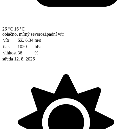
26 °C
16 °C
oblačno, mírný severozápadní vítr
vítr
SZ, 6.34
m/s
tlak
1020
hPa
vlhkost
36
%
středa 12. 8. 2026