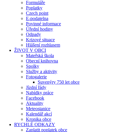
Formuláře
Poplatky
Czech point
E-podatelna
Povinné informace
Úřední hodiny
Odpady
Krizové situace
Hlášení rozhlasem
ŽIVOT V OBCI
Mateřská škola
Obecní knihovna
Spolky
Služby a aktivity
Fotogalerie
Suvenýry 750 let obce
Jízdní řády
Nabídky práce
Facebook
Aktuality
Meteostanice
Kalendář akcí
Kronika obce
RYCHLÉ ODKAZY
Zaplatit poplatek obce