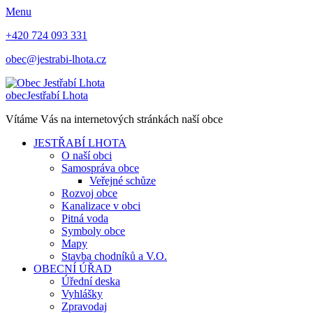
Menu
+420 724 093 331
obec@jestrabi-lhota.cz
obec
Jestřabí Lhota
Vítáme Vás na internetových stránkách naší obce
JESTŘABÍ LHOTA
O naší obci
Samospráva obce
Veřejné schůze
Rozvoj obce
Kanalizace v obci
Pitná voda
Symboly obce
Mapy
Stavba chodníků a V.O.
OBECNÍ ÚŘAD
Úřední deska
Vyhlášky
Zpravodaj