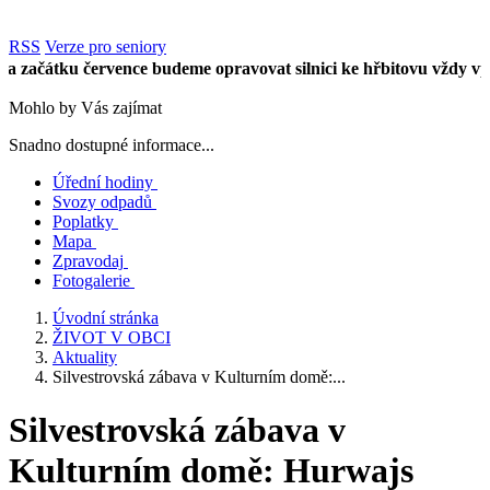
RSS
Verze pro seniory
čátku července budeme opravovat silnici ke hřbitovu vždy vpůli ú
Mohlo by Vás zajímat
Snadno dostupné informace...
Úřední hodiny
Svozy odpadů
Poplatky
Mapa
Zpravodaj
Fotogalerie
Úvodní stránka
ŽIVOT V OBCI
Aktuality
Silvestrovská zábava v Kulturním domě:...
Silvestrovská zábava v
Kulturním domě: Hurwajs