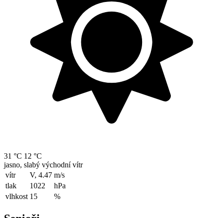
31 °C
12 °C
jasno, slabý východní vítr
vítr
V, 4.47
m/s
tlak
1022
hPa
vlhkost
15
%