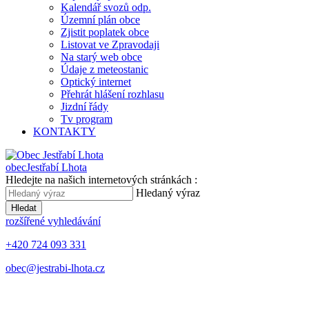
Kalendář svozů odp.
Územní plán obce
Zjistit poplatek obce
Listovat ve Zpravodaji
Na starý web obce
Údaje z meteostanic
Optický internet
Přehrát hlášení rozhlasu
Jizdní řády
Tv program
KONTAKTY
obec
Jestřabí Lhota
Hledejte na našich internetových stránkách :
Hledaný výraz
Hledat
rozšířené vyhledávání
+420 724 093 331
obec@jestrabi-lhota.cz