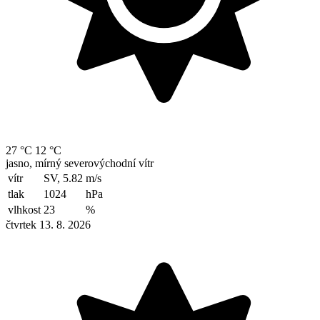
27 °C
12 °C
jasno, mírný severovýchodní vítr
vítr
SV, 5.82
m/s
tlak
1024
hPa
vlhkost
23
%
čtvrtek 13. 8. 2026