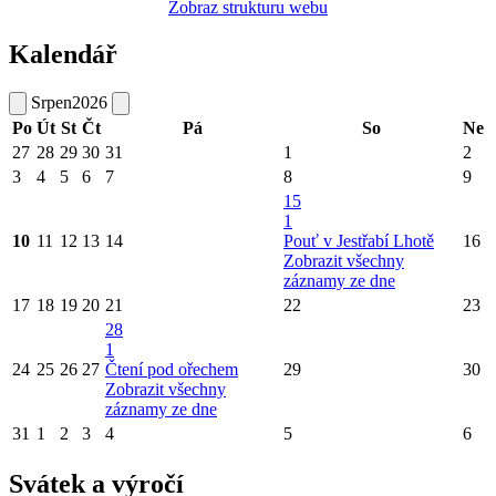
Zobraz strukturu webu
Kalendář
Srpen
2026
Po
Út
St
Čt
Pá
So
Ne
27
28
29
30
31
1
2
3
4
5
6
7
8
9
15
1
10
11
12
13
14
Pouť v Jestřabí Lhotě
16
Zobrazit všechny
záznamy ze dne
17
18
19
20
21
22
23
28
1
24
25
26
27
Čtení pod ořechem
29
30
Zobrazit všechny
záznamy ze dne
31
1
2
3
4
5
6
Svátek a výročí