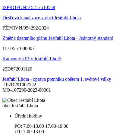
ISPROFOND 5217510558
Dešťová kanalizace v obci Jestřabí Lhota
FŽP/RVN/054292/2024
Změna územního plánu Jestřabí Lhota - Jednotný standard
117D551000007
Kamenný kříž v Jestřabí Lhotě
29D672001120
Jestřabí Lhota - oprava pomníku obětem 1. světové války
107D291002522
MO-107290-2023-00001
obec
Jestřabí Lhota
Úřední hodiny
PO: 7.00-13.00 17.00-19.00
ÚT: 7.00-13.00