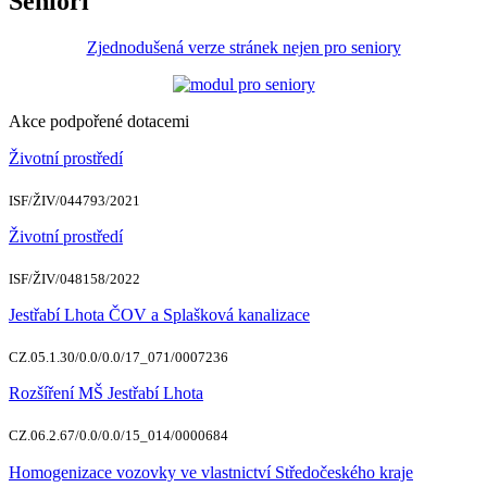
Senioři
Zjednodušená verze stránek nejen pro seniory
Akce podpořené dotacemi
Životní prostředí
ISF/ŽIV/044793/2021
Životní prostředí
ISF/ŽIV/048158/2022
Jestřabí Lhota ČOV a Splašková kanalizace
CZ.05.1.30/0.0/0.0/17_071/0007236
Rozšíření MŠ Jestřabí Lhota
CZ.06.2.67/0.0/0.0/15_014/0000684
Homogenizace vozovky ve vlastnictví Středočeského kraje