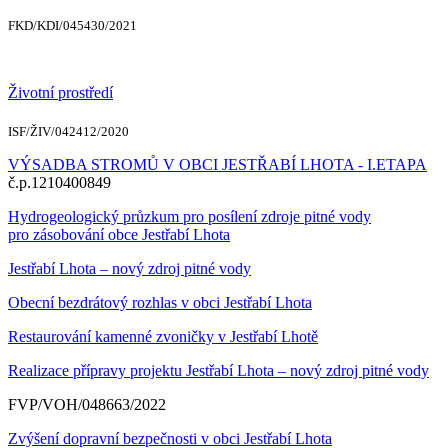
FKD/KDI/045430/2021
Životní prostředí
ISF/ŽIV/042412/2020
VÝSADBA STROMŮ V OBCI JESTŘABÍ LHOTA - I.ETAPA
č.p.1210400849
Hydrogeologický průzkum pro posílení zdroje pitné vody
pro zásobování obce Jestřabí Lhota
Jestřabí Lhota – nový zdroj pitné vody
Obecní bezdrátový rozhlas v obci Jestřabí Lhota
Restaurování kamenné zvoničky v Jestřabí Lhotě
Realizace přípravy projektu Jestřabí Lhota – nový zdroj pitné vody
FVP/VOH/048663/2022
Zvýšení dopravní bezpečnosti v obci Jestřabí Lhota