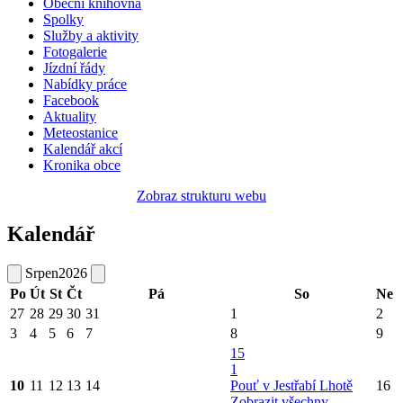
Obecní knihovna
Spolky
Služby a aktivity
Fotogalerie
Jízdní řády
Nabídky práce
Facebook
Aktuality
Meteostanice
Kalendář akcí
Kronika obce
Zobraz strukturu webu
Kalendář
Srpen
2026
Po
Út
St
Čt
Pá
So
Ne
27
28
29
30
31
1
2
3
4
5
6
7
8
9
15
1
10
11
12
13
14
Pouť v Jestřabí Lhotě
16
Zobrazit všechny