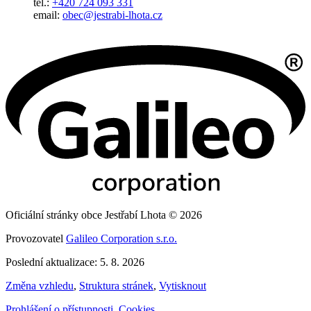
tel.:
+420 724 093 331
email:
obec@jestrabi-lhota.cz
Oficiální stránky obce Jestřabí Lhota © 2026
Provozovatel
Galileo Corporation s.r.o.
Poslední aktualizace: 5. 8. 2026
Změna vzhledu
,
Struktura stránek
,
Vytisknout
Prohlášení o přístupnosti
,
Cookies