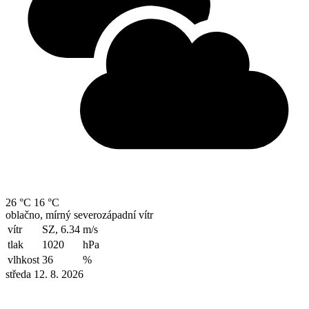
26 °C
16 °C
oblačno, mírný severozápadní vítr
vítr
SZ, 6.34
m/s
tlak
1020
hPa
vlhkost
36
%
středa 12. 8. 2026