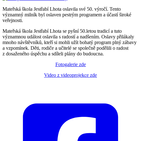
Mateřská škola Jestřabí Lhota oslavila své 50. výročí. Tento
významný milník byl oslaven pestrým programem a účastí široké
veřejnosti.
Mateřská škola Jestřabí Lhota se pyšní 50.letou tradicí a tuto
významnou událost oslavila s radostí a nadšením. Oslavy přilákaly
mnoho návštěvníků, kteří si mohli užít bohatý program plný zábavy
a vzpomínek. Děti, rodiče a učitelé se společně podělili o radost
z dosaženého úspěchu a sdíleli plány do budoucna.
Fotogalerie zde
Video z videoprojekce zde