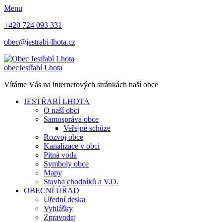
Menu
+420 724 093 331
obec@jestrabi-lhota.cz
obec
Jestřabí Lhota
Vítáme Vás na internetových stránkách naší obce
JESTŘABÍ LHOTA
O naší obci
Samospráva obce
Veřejné schůze
Rozvoj obce
Kanalizace v obci
Pitná voda
Symboly obce
Mapy
Stavba chodníků a V.O.
OBECNÍ ÚŘAD
Úřední deska
Vyhlášky
Zpravodaj