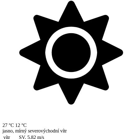
27 °C
12 °C
jasno, mírný severovýchodní vítr
vítr
SV, 5.82
m/s