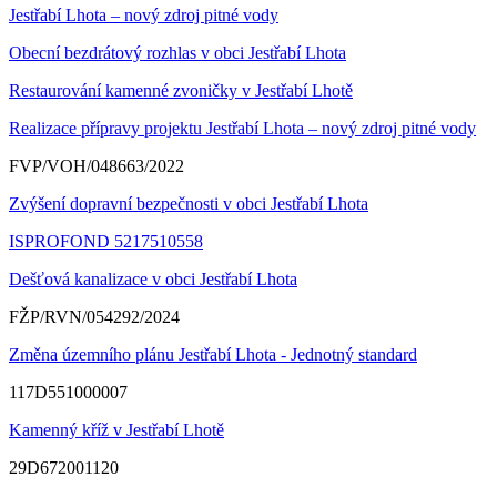
Jestřabí Lhota – nový zdroj pitné vody
Obecní bezdrátový rozhlas v obci Jestřabí Lhota
Restaurování kamenné zvoničky v Jestřabí Lhotě
Realizace přípravy projektu Jestřabí Lhota – nový zdroj pitné vody
FVP/VOH/048663/2022
Zvýšení dopravní bezpečnosti v obci Jestřabí Lhota
ISPROFOND 5217510558
Dešťová kanalizace v obci Jestřabí Lhota
FŽP/RVN/054292/2024
Změna územního plánu Jestřabí Lhota - Jednotný standard
117D551000007
Kamenný kříž v Jestřabí Lhotě
29D672001120