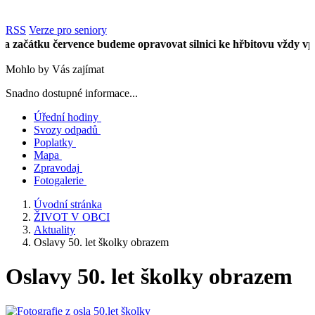
RSS
Verze pro seniory
čátku července budeme opravovat silnici ke hřbitovu vždy vpůli ú
Mohlo by Vás zajímat
Snadno dostupné informace...
Úřední hodiny
Svozy odpadů
Poplatky
Mapa
Zpravodaj
Fotogalerie
Úvodní stránka
ŽIVOT V OBCI
Aktuality
Oslavy 50. let školky obrazem
Oslavy 50. let školky obrazem