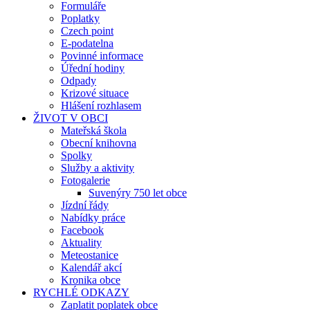
Formuláře
Poplatky
Czech point
E-podatelna
Povinné informace
Úřední hodiny
Odpady
Krizové situace
Hlášení rozhlasem
ŽIVOT V OBCI
Mateřská škola
Obecní knihovna
Spolky
Služby a aktivity
Fotogalerie
Suvenýry 750 let obce
Jízdní řády
Nabídky práce
Facebook
Aktuality
Meteostanice
Kalendář akcí
Kronika obce
RYCHLÉ ODKAZY
Zaplatit poplatek obce