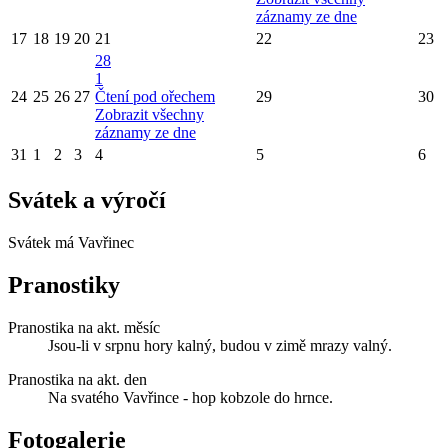
záznamy ze dne
17
18
19
20
21
22
23
28
1
24
25
26
27
Čtení pod ořechem
29
30
Zobrazit všechny
záznamy ze dne
31
1
2
3
4
5
6
Svátek a výročí
Svátek má
Vavřinec
Pranostiky
Pranostika na akt. měsíc
Jsou-li v srpnu hory kalný, budou v zimě mrazy valný.
Pranostika na akt. den
Na svatého Vavřince - hop kobzole do hrnce.
Fotogalerie