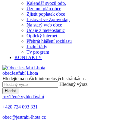
Kalendář svozů odp.
Územní plán obce
Zjistit poplatek obce
Listovat ve Zpravodaji
Na starý web obce
Údaje z meteostanic
Optický internet
Přehrát hlášení rozhlasu
Jizdní řády
Tv program
KONTAKTY
obec
Jestřabí Lhota
Hledejte na našich internetových stránkách :
Hledaný výraz
Hledat
rozšířené vyhledávání
+420 724 093 331
obec@jestrabi-lhota.cz