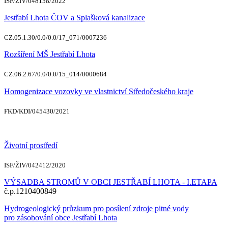
ISF/ŽIV/048158/2022
Jestřabí Lhota ČOV a Splašková kanalizace
CZ.05.1.30/0.0/0.0/17_071/0007236
Rozšíření MŠ Jestřabí Lhota
CZ.06.2.67/0.0/0.0/15_014/0000684
Homogenizace vozovky ve vlastnictví Středočeského kraje
FKD/KDI/045430/2021
Životní prostředí
ISF/ŽIV/042412/2020
VÝSADBA STROMŮ V OBCI JESTŘABÍ LHOTA - I.ETAPA
č.p.1210400849
Hydrogeologický průzkum pro posílení zdroje pitné vody
pro zásobování obce Jestřabí Lhota