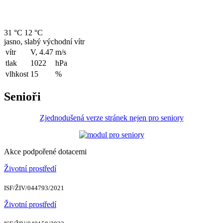
31 °C
12 °C
jasno, slabý východní vítr
vítr
V, 4.47
m/s
tlak
1022
hPa
vlhkost
15
%
Senioři
Zjednodušená verze stránek nejen pro seniory
Akce podpořené dotacemi
Životní prostředí
ISF/ŽIV/044793/2021
Životní prostředí