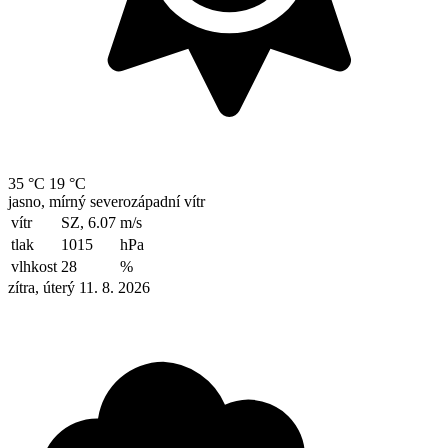
35 °C
19 °C
jasno, mírný severozápadní vítr
vítr
SZ, 6.07
m/s
tlak
1015
hPa
vlhkost
28
%
zítra, úterý 11. 8. 2026