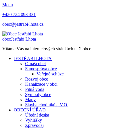
Menu
+420 724 093 331
obec@jestrabi-lhota.cz
obec
Jestřabí Lhota
Vítáme Vás na internetových stránkách naší obce
JESTŘABÍ LHOTA
O naší obci
Samospráva obce
Veřejné schůze
Rozvoj obce
Kanalizace v obci
Pitná voda
Symboly obce
Mapy
Stavba chodníků a V.O.
OBECNÍ ÚŘAD
Úřední deska
Vyhlášky
Zpravodaj