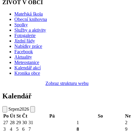
ŽIVOT V OBCI
Mateřská škola
Obecní knihovna
Spolky
Služby a aktivity
Fotogalerie
Jízdní řády
Nabídky práce
Facebook
Aktuality
Meteostanice
Kalendář akcí
Kronika obce
Zobraz strukturu webu
Kalendář
Srpen
2026
Po
Út
St
Čt
Pá
So
Ne
27
28
29
30
31
1
2
3
4
5
6
7
8
9