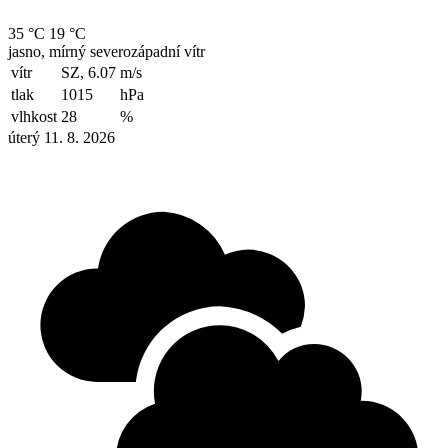
35 °C
19 °C
jasno, mírný severozápadní vítr
vítr
SZ, 6.07
m/s
tlak
1015
hPa
vlhkost
28
%
úterý 11. 8. 2026