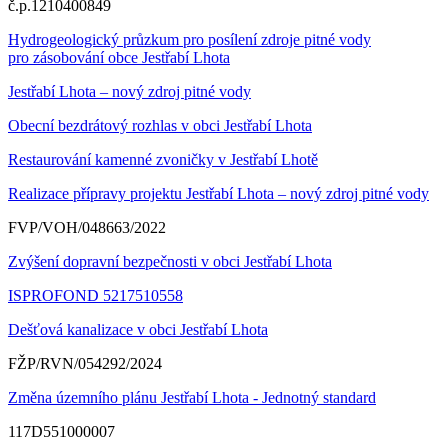
č.p.1210400849
Hydrogeologický průzkum pro posílení zdroje pitné vody
pro zásobování obce Jestřabí Lhota
Jestřabí Lhota – nový zdroj pitné vody
Obecní bezdrátový rozhlas v obci Jestřabí Lhota
Restaurování kamenné zvoničky v Jestřabí Lhotě
Realizace přípravy projektu Jestřabí Lhota – nový zdroj pitné vody
FVP/VOH/048663/2022
Zvýšení dopravní bezpečnosti v obci Jestřabí Lhota
ISPROFOND 5217510558
Dešťová kanalizace v obci Jestřabí Lhota
FŽP/RVN/054292/2024
Změna územního plánu Jestřabí Lhota - Jednotný standard
117D551000007