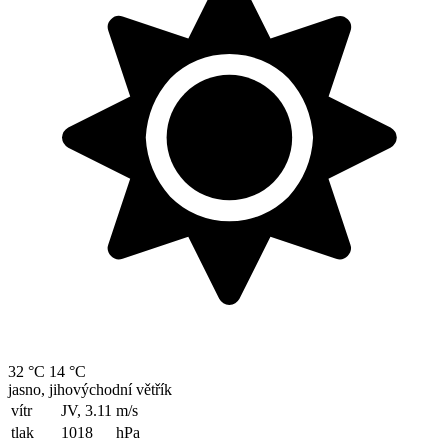
32 °C
14 °C
jasno, jihovýchodní větřík
vítr
JV, 3.11
m/s
tlak
1018
hPa