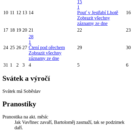
15
1
10
11
12
13
14
Pouť v Jestřabí Lhotě
16
Zobrazit všechny
záznamy ze dne
17
18
19
20
21
22
23
28
1
24
25
26
27
Čtení pod ořechem
29
30
Zobrazit všechny
záznamy ze dne
31
1
2
3
4
5
6
Svátek a výročí
Svátek má
Soběslav
Pranostiky
Pranostika na akt. měsíc
Jak Vavřinec zavaří, Bartoloměj zasmaží, tak se podzimek
daří.