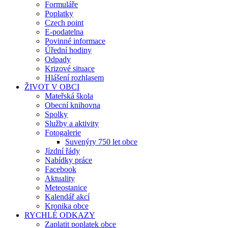
Formuláře
Poplatky
Czech point
E-podatelna
Povinné informace
Úřední hodiny
Odpady
Krizové situace
Hlášení rozhlasem
ŽIVOT V OBCI
Mateřská škola
Obecní knihovna
Spolky
Služby a aktivity
Fotogalerie
Suvenýry 750 let obce
Jízdní řády
Nabídky práce
Facebook
Aktuality
Meteostanice
Kalendář akcí
Kronika obce
RYCHLÉ ODKAZY
Zaplatit poplatek obce