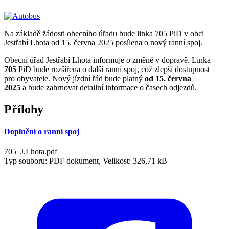
Na základě žádosti obecního úřadu bude linka 705 PiD v obci
Jestřabí Lhota od 15. června 2025 posílena o nový ranní spoj.
Obecní úřad Jestřabí Lhota informuje o změně v dopravě. Linka
705
PiD bude rozšířena o další ranní spoj, což zlepší dostupnost
pro obyvatele. Nový jízdní řád bude platný
od 15. června
2025
a bude zahrnovat detailní informace o časech odjezdů.
Přílohy
Doplnění o ranní spoj
705_J.Lhota.pdf
Typ souboru: PDF dokument, Velikost: 326,71 kB