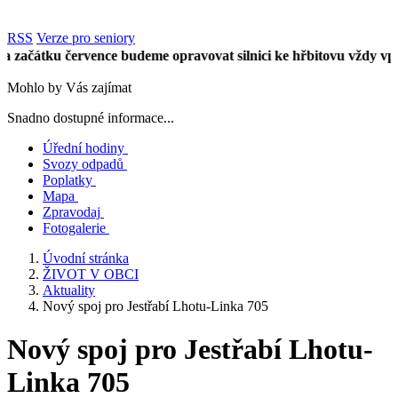
RSS
Verze pro seniory
čátku července budeme opravovat silnici ke hřbitovu vždy vpůli ú
Mohlo by Vás zajímat
Snadno dostupné informace...
Úřední hodiny
Svozy odpadů
Poplatky
Mapa
Zpravodaj
Fotogalerie
Úvodní stránka
ŽIVOT V OBCI
Aktuality
Nový spoj pro Jestřabí Lhotu-Linka 705
Nový spoj pro Jestřabí Lhotu-
Linka 705