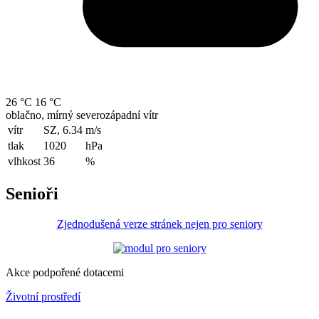
26 °C
16 °C
oblačno, mírný severozápadní vítr
vítr
SZ, 6.34
m/s
tlak
1020
hPa
vlhkost
36
%
Senioři
Zjednodušená verze stránek nejen pro seniory
Akce podpořené dotacemi
Životní prostředí