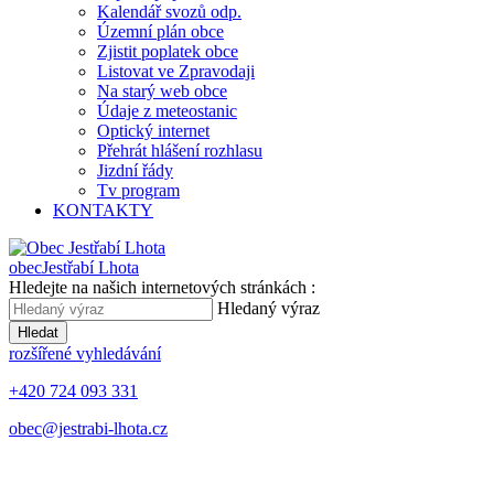
Kalendář svozů odp.
Územní plán obce
Zjistit poplatek obce
Listovat ve Zpravodaji
Na starý web obce
Údaje z meteostanic
Optický internet
Přehrát hlášení rozhlasu
Jizdní řády
Tv program
KONTAKTY
obec
Jestřabí Lhota
Hledejte na našich internetových stránkách :
Hledaný výraz
Hledat
rozšířené vyhledávání
+420 724 093 331
obec@jestrabi-lhota.cz