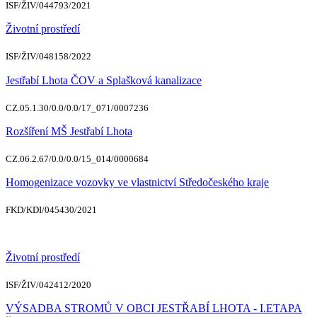
ISF/ŽIV/044793/2021
Životní prostředí
ISF/ŽIV/048158/2022
Jestřabí Lhota ČOV a Splašková kanalizace
CZ.05.1.30/0.0/0.0/17_071/0007236
Rozšíření MŠ Jestřabí Lhota
CZ.06.2.67/0.0/0.0/15_014/0000684
Homogenizace vozovky ve vlastnictví Středočeského kraje
FKD/KDI/045430/2021
Životní prostředí
ISF/ŽIV/042412/2020
VÝSADBA STROMŮ V OBCI JESTŘABÍ LHOTA - I.ETAPA