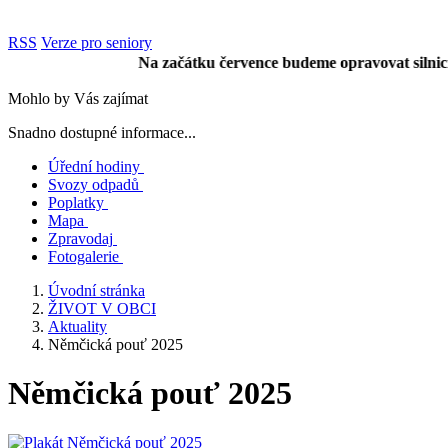
RSS
Verze pro seniory
Na začátku července budeme opravovat silnici ke hřbit
Mohlo by Vás zajímat
Snadno dostupné informace...
Úřední hodiny
Svozy odpadů
Poplatky
Mapa
Zpravodaj
Fotogalerie
Úvodní stránka
ŽIVOT V OBCI
Aktuality
Němčická pouť 2025
Němčická pouť 2025