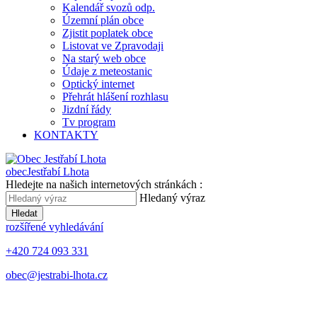
Kalendář svozů odp.
Územní plán obce
Zjistit poplatek obce
Listovat ve Zpravodaji
Na starý web obce
Údaje z meteostanic
Optický internet
Přehrát hlášení rozhlasu
Jizdní řády
Tv program
KONTAKTY
obec
Jestřabí Lhota
Hledejte na našich internetových stránkách :
Hledaný výraz
Hledat
rozšířené vyhledávání
+420 724 093 331
obec@jestrabi-lhota.cz