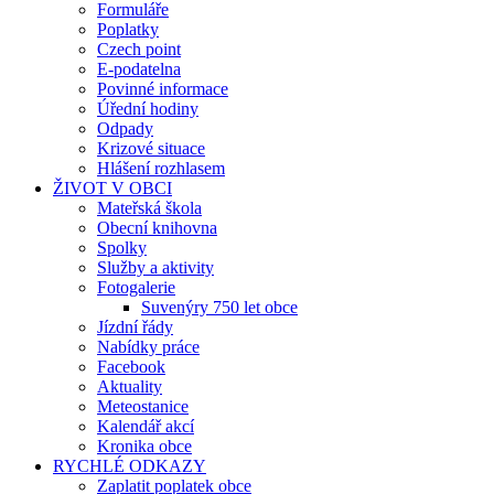
Formuláře
Poplatky
Czech point
E-podatelna
Povinné informace
Úřední hodiny
Odpady
Krizové situace
Hlášení rozhlasem
ŽIVOT V OBCI
Mateřská škola
Obecní knihovna
Spolky
Služby a aktivity
Fotogalerie
Suvenýry 750 let obce
Jízdní řády
Nabídky práce
Facebook
Aktuality
Meteostanice
Kalendář akcí
Kronika obce
RYCHLÉ ODKAZY
Zaplatit poplatek obce