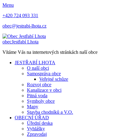
Menu
+420 724 093 331
obec@jestrabi-lhota.cz
obec
Jestřabí Lhota
Vítáme Vás na internetových stránkách naší obce
JESTŘABÍ LHOTA
O naší obci
Samospráva obce
Veřejné schůze
Rozvoj obce
Kanalizace v obci
Pitná voda
Symboly obce
Mapy
Stavba chodníků a V.O.
OBECNÍ ÚŘAD
Úřední deska
Vyhlášky
Zpravodaj