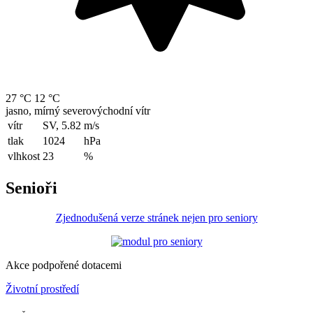
27 °C
12 °C
jasno, mírný severovýchodní vítr
vítr
SV, 5.82
m/s
tlak
1024
hPa
vlhkost
23
%
Senioři
Zjednodušená verze stránek nejen pro seniory
Akce podpořené dotacemi
Životní prostředí