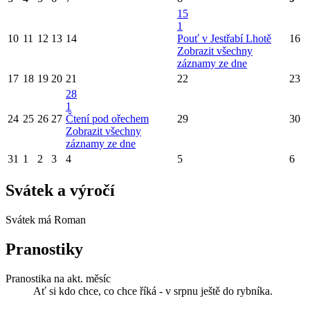
15
1
10
11
12
13
14
Pouť v Jestřabí Lhotě
16
Zobrazit všechny
záznamy ze dne
17
18
19
20
21
22
23
28
1
24
25
26
27
Čtení pod ořechem
29
30
Zobrazit všechny
záznamy ze dne
31
1
2
3
4
5
6
Svátek a výročí
Svátek má
Roman
Pranostiky
Pranostika na akt. měsíc
Ať si kdo chce, co chce říká - v srpnu ještě do rybníka.