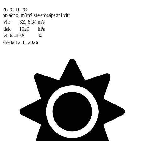
26 °C
16 °C
oblačno, mírný severozápadní vítr
vítr
SZ, 6.34
m/s
tlak
1020
hPa
vlhkost
36
%
středa 12. 8. 2026