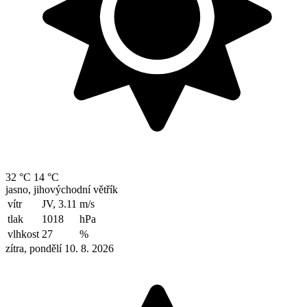
32 °C
14 °C
jasno, jihovýchodní větřík
vítr
JV, 3.11
m/s
tlak
1018
hPa
vlhkost
27
%
zítra, pondělí 10. 8. 2026