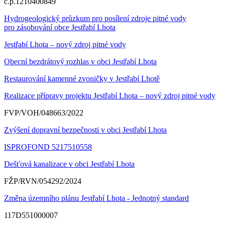
č.p.1210400849
Hydrogeologický průzkum pro posílení zdroje pitné vody
pro zásobování obce Jestřabí Lhota
Jestřabí Lhota – nový zdroj pitné vody
Obecní bezdrátový rozhlas v obci Jestřabí Lhota
Restaurování kamenné zvoničky v Jestřabí Lhotě
Realizace přípravy projektu Jestřabí Lhota – nový zdroj pitné vody
FVP/VOH/048663/2022
Zvýšení dopravní bezpečnosti v obci Jestřabí Lhota
ISPROFOND 5217510558
Dešťová kanalizace v obci Jestřabí Lhota
FŽP/RVN/054292/2024
Změna územního plánu Jestřabí Lhota - Jednotný standard
117D551000007