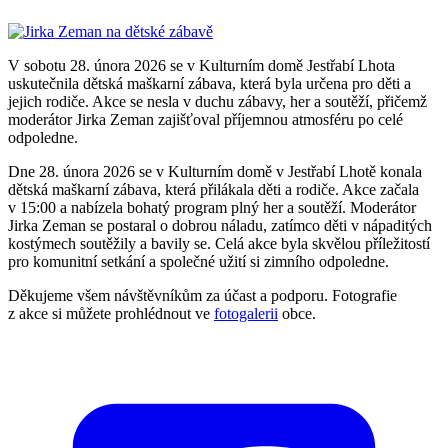
V sobotu 28. února 2026 se v Kulturním domě Jestřabí Lhota
uskutečnila dětská maškarní zábava, která byla určena pro děti a
jejich rodiče. Akce se nesla v duchu zábavy, her a soutěží, přičemž
moderátor Jirka Zeman zajišťoval příjemnou atmosféru po celé
odpoledne.
Dne 28. února 2026 se v Kulturním domě v Jestřabí Lhotě konala
dětská maškarní zábava, která přilákala děti a rodiče. Akce začala
v 15:00 a nabízela bohatý program plný her a soutěží. Moderátor
Jirka Zeman se postaral o dobrou náladu, zatímco děti v nápaditých
kostýmech soutěžily a bavily se. Celá akce byla skvělou příležitostí
pro komunitní setkání a společné užití si zimního odpoledne.
Děkujeme všem návštěvníkům za účast a podporu. Fotografie
z akce si můžete prohlédnout ve
fotogalerii
obce.