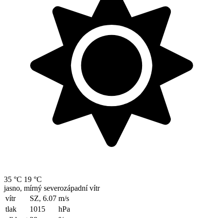
35 °C
19 °C
jasno, mírný severozápadní vítr
vítr
SZ, 6.07
m/s
tlak
1015
hPa