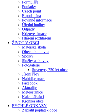
Formuláře
Poplatky
Czech point
E-podatelna
Povinné informace
Úřední hodiny
Odpady
Krizové situace
Hlášení rozhlasem
ŽIVOT V OBCI
Mateřská škola
Obecní knihovna
Spolky
Služby a aktivity
Fotogalerie
Suvenýry 750 let obce
Jízdní řády
Nabídky práce
Facebook
Aktuality
Meteostanice
Kalendář akcí
Kronika obce
RYCHLÉ ODKAZY
Zaplatit poplatek obce