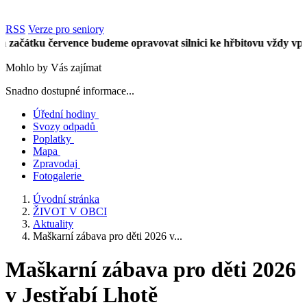
RSS
Verze pro seniory
átku července budeme opravovat silnici ke hřbitovu vždy vpůli ús
Mohlo by Vás zajímat
Snadno dostupné informace...
Úřední hodiny
Svozy odpadů
Poplatky
Mapa
Zpravodaj
Fotogalerie
Úvodní stránka
ŽIVOT V OBCI
Aktuality
Maškarní zábava pro děti 2026 v...
Maškarní zábava pro děti 2026
v Jestřabí Lhotě