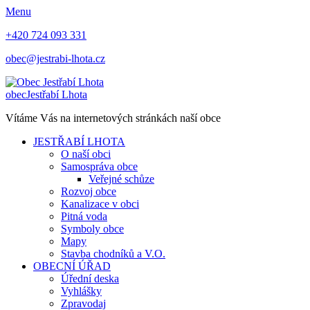
Menu
+420 724 093 331
obec@jestrabi-lhota.cz
obec
Jestřabí Lhota
Vítáme Vás na internetových stránkách naší obce
JESTŘABÍ LHOTA
O naší obci
Samospráva obce
Veřejné schůze
Rozvoj obce
Kanalizace v obci
Pitná voda
Symboly obce
Mapy
Stavba chodníků a V.O.
OBECNÍ ÚŘAD
Úřední deska
Vyhlášky
Zpravodaj