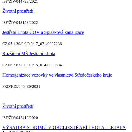
ISF/ŽIV/044793/2021
Životní prostředí
ISF/ŽIV/048158/2022
Jestřabí Lhota ČOV a Splašková kanalizace
CZ.05.1.30/0.0/0.0/17_071/0007236
Rozšíření MŠ Jestřabí Lhota
CZ.06.2.67/0.0/0.0/15_014/0000684
Homogenizace vozovky ve vlastnictví Středočeského kraje
FKD/KDI/045430/2021
Životní prostředí
ISF/ŽIV/042412/2020
VÝSADBA STROMŮ V OBCI JESTŘABÍ LHOTA - I.ETAPA