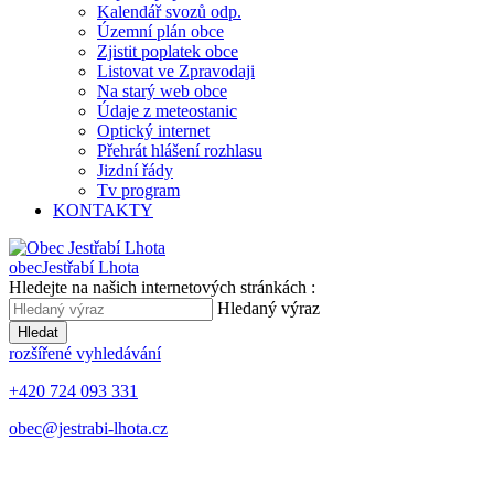
Kalendář svozů odp.
Územní plán obce
Zjistit poplatek obce
Listovat ve Zpravodaji
Na starý web obce
Údaje z meteostanic
Optický internet
Přehrát hlášení rozhlasu
Jizdní řády
Tv program
KONTAKTY
obec
Jestřabí Lhota
Hledejte na našich internetových stránkách :
Hledaný výraz
Hledat
rozšířené vyhledávání
+420 724 093 331
obec@jestrabi-lhota.cz