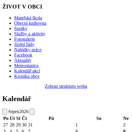
ŽIVOT V OBCI
Mateřská škola
Obecní knihovna
Spolky
Služby a aktivity
Fotogalerie
Jízdní řády
Nabídky práce
Facebook
Aktuality
Meteostanice
Kalendář akcí
Kronika obce
Zobraz strukturu webu
Kalendář
Srpen
2026
Po
Út
St
Čt
Pá
So
Ne
27
28
29
30
31
1
2
3
4
5
6
7
8
9