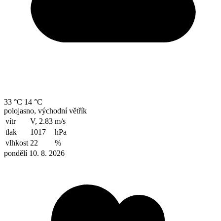
33 °C
14 °C
polojasno, východní větřík
vítr
V, 2.83
m/s
tlak
1017
hPa
vlhkost
22
%
pondělí 10. 8. 2026