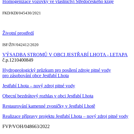
Homogenizace vozovky ve vlastnictví Středočeského kraje
FKD/KDI/045430/2021
Životní prostředí
ISF/ŽIV/042412/2020
VÝSADBA STROMŮ V OBCI JESTŘABÍ LHOTA - I.ETAPA
č.p.1210400849
Hydrogeologický průzkum pro posílení zdroje pitné vody
pro zásobování obce Jestřabí Lhota
Jestřabí Lhota – nový zdroj pitné vody
Obecní bezdrátový rozhlas v obci Jestřabí Lhota
Restaurování kamenné zvoničky v Jestřabí Lhotě
Realizace přípravy projektu Jestřabí Lhota – nový zdroj pitné vody
FVP/VOH/048663/2022