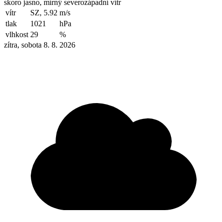
skoro jasno, mírný severozápadní vítr
vítr
SZ, 5.92
m/s
tlak
1021
hPa
vlhkost
29
%
zítra, sobota 8. 8. 2026