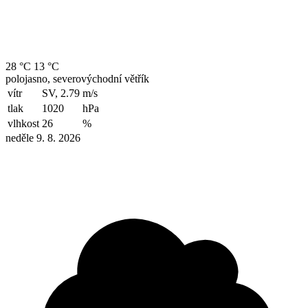
28 °C
13 °C
polojasno, severovýchodní větřík
vítr
SV, 2.79
m/s
tlak
1020
hPa
vlhkost
26
%
neděle 9. 8. 2026