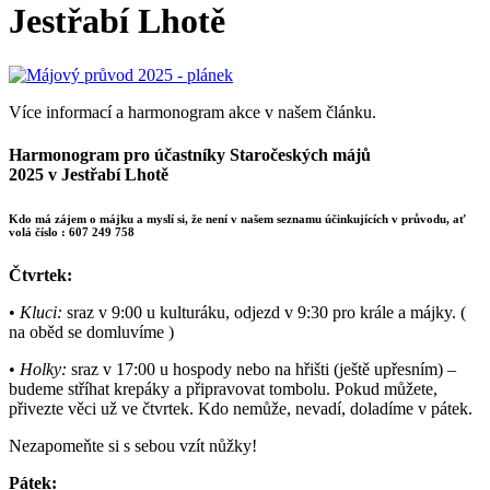
Jestřabí Lhotě
Více informací a harmonogram akce v našem článku.
Harmonogram pro účastníky Staročeských májů
2025 v Jestřabí Lhotě
Kdo má zájem o májku a myslí si, že není v našem seznamu účinkujících v průvodu, ať
volá číslo :
607 249 758
Čtvrtek:
•
Kluci:
sraz v 9:00 u kulturáku, odjezd v 9:30 pro krále a májky. (
na oběd se domluvíme )
•
Holky:
sraz v 17:00 u hospody nebo na hřišti (ještě upřesním) –
budeme stříhat krepáky a připravovat tombolu. Pokud můžete,
přivezte věci už ve čtvrtek. Kdo nemůže, nevadí, doladíme v pátek.
Nezapomeňte si s sebou vzít nůžky!
Pátek: