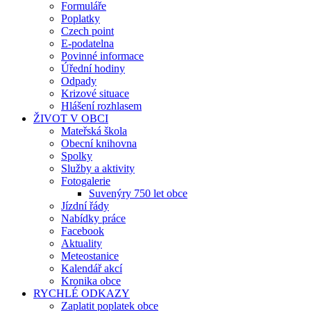
Formuláře
Poplatky
Czech point
E-podatelna
Povinné informace
Úřední hodiny
Odpady
Krizové situace
Hlášení rozhlasem
ŽIVOT V OBCI
Mateřská škola
Obecní knihovna
Spolky
Služby a aktivity
Fotogalerie
Suvenýry 750 let obce
Jízdní řády
Nabídky práce
Facebook
Aktuality
Meteostanice
Kalendář akcí
Kronika obce
RYCHLÉ ODKAZY
Zaplatit poplatek obce