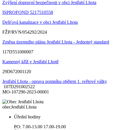
Zvýšení dopravní bezpečnosti v obci Jestřabí Lhota
ISPROFOND 5217510558
Dešťová kanalizace v obci Jestřabí Lhota
FŽP/RVN/054292/2024
Změna územního plánu Jestřabí Lhota - Jednotný standard
117D551000007
Kamenný kříž v Jestřabí Lhotě
29D672001120
Jestřabí Lhota - oprava pomníku obětem 1. světové války
107D291002522
MO-107290-2023-00001
obec
Jestřabí Lhota
Úřední hodiny
PO: 7.00-13.00 17.00-19.00