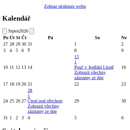
Zobraz strukturu webu
Kalendář
Srpen
2026
Po
Út
St
Čt
Pá
So
Ne
27
28
29
30
31
1
2
3
4
5
6
7
8
9
15
1
10
11
12
13
14
Pouť v Jestřabí Lhotě
16
Zobrazit všechny
záznamy ze dne
17
18
19
20
21
22
23
28
1
24
25
26
27
Čtení pod ořechem
29
30
Zobrazit všechny
záznamy ze dne
31
1
2
3
4
5
6