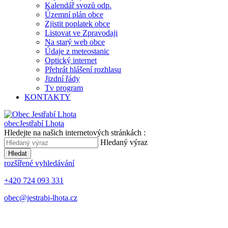
Kalendář svozů odp.
Územní plán obce
Zjistit poplatek obce
Listovat ve Zpravodaji
Na starý web obce
Údaje z meteostanic
Optický internet
Přehrát hlášení rozhlasu
Jizdní řády
Tv program
KONTAKTY
obec
Jestřabí Lhota
Hledejte na našich internetových stránkách :
Hledaný výraz
Hledat
rozšířené vyhledávání
+420 724 093 331
obec@jestrabi-lhota.cz