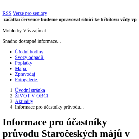
RSS
Verze pro seniory
átku července budeme opravovat silnici ke hřbitovu vždy vpůli ús
Mohlo by Vás zajímat
Snadno dostupné informace...
Úřední hodiny
Svozy odpadů
Poplatky
Mapa
Zpravodaj
Fotogalerie
Úvodní stránka
ŽIVOT V OBCI
Aktuality
Informace pro účastníky průvodu...
Informace pro účastníky
průvodu Staročeských májů v