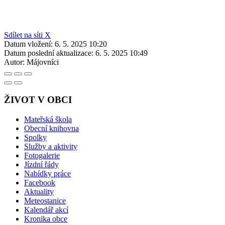
Sdílet na síti X
Datum vložení:
6. 5. 2025 10:20
Datum poslední aktualizace:
6. 5. 2025 10:49
Autor:
Májovníci
ŽIVOT V OBCI
Mateřská škola
Obecní knihovna
Spolky
Služby a aktivity
Fotogalerie
Jízdní řády
Nabídky práce
Facebook
Aktuality
Meteostanice
Kalendář akcí
Kronika obce