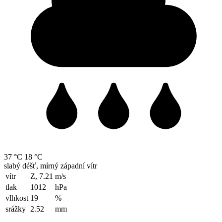
37 °C
18 °C
slabý déšť, mírný západní vítr
vítr
Z, 7.21
m/s
tlak
1012
hPa
vlhkost
19
%
srážky
2.52
mm