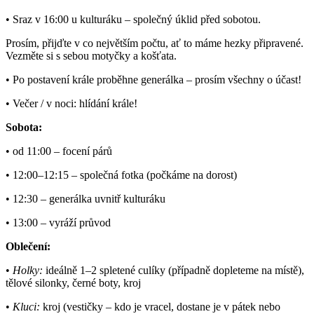
• Sraz v 16:00 u kulturáku – společný úklid před sobotou.
Prosím, přijďte v co největším počtu, ať to máme hezky připravené.
Vezměte si s sebou motyčky a košťata.
• Po postavení krále proběhne generálka – prosím všechny o účast!
• Večer / v noci: hlídání krále!
Sobota:
• od 11:00 – focení párů
• 12:00–12:15 – společná fotka (počkáme na dorost)
• 12:30 – generálka uvnitř kulturáku
• 13:00 – vyráží průvod
Oblečení:
•
Holky:
ideálně 1–2 spletené culíky (případně dopleteme na místě),
tělové silonky, černé boty, kroj
•
Kluci:
kroj (vestičky – kdo je vracel, dostane je v pátek nebo