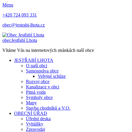
Menu
+420 724 093 331
obec@jestrabi-lhota.cz
obec
Jestřabí Lhota
Vítáme Vás na internetových stránkách naší obce
JESTŘABÍ LHOTA
O naší obci
Samospráva obce
Veřejné schůze
Rozvoj obce
Kanalizace v obci
Pitná voda
Symboly obce
Mapy
Stavba chodníků a V.O.
OBECNÍ ÚŘAD
Úřední deska
Vyhlášky
Zpravodaj