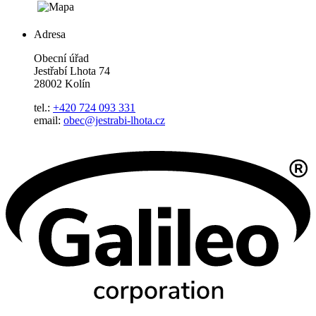
Adresa
Obecní úřad
Jestřabí Lhota 74
28002 Kolín
tel.:
+420 724 093 331
email:
obec@jestrabi-lhota.cz