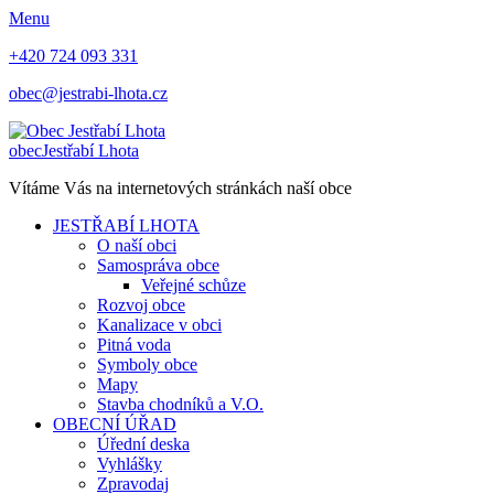
Menu
+420 724 093 331
obec@jestrabi-lhota.cz
obec
Jestřabí Lhota
Vítáme Vás na internetových stránkách naší obce
JESTŘABÍ LHOTA
O naší obci
Samospráva obce
Veřejné schůze
Rozvoj obce
Kanalizace v obci
Pitná voda
Symboly obce
Mapy
Stavba chodníků a V.O.
OBECNÍ ÚŘAD
Úřední deska
Vyhlášky
Zpravodaj