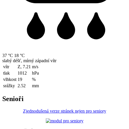
37 °C
18 °C
slabý déšť, mírný západní vítr
vítr
Z, 7.21
m/s
tlak
1012
hPa
vlhkost
19
%
srážky
2.52
mm
Senioři
Zjednodušená verze stránek nejen pro seniory