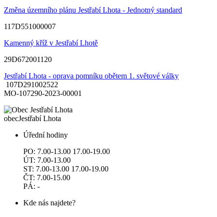
Změna územního plánu Jestřabí Lhota - Jednotný standard
117D551000007
Kamenný kříž v Jestřabí Lhotě
29D672001120
Jestřabí Lhota - oprava pomníku obětem 1. světové války
107D291002522
MO-107290-2023-00001
obec
Jestřabí Lhota
Úřední hodiny
PO: 7.00-13.00 17.00-19.00
ÚT: 7.00-13.00
ST: 7.00-13.00 17.00-19.00
ČT: 7.00-15.00
PÁ: -
Kde nás najdete?