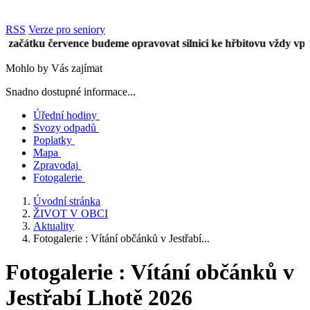
RSS
Verze pro seniory
átku července budeme opravovat silnici ke hřbitovu vždy vpůli ús
Mohlo by Vás zajímat
Snadno dostupné informace...
Úřední hodiny
Svozy odpadů
Poplatky
Mapa
Zpravodaj
Fotogalerie
Úvodní stránka
ŽIVOT V OBCI
Aktuality
Fotogalerie : Vítání občánků v Jestřabí...
Fotogalerie : Vítání občánků v
Jestřabí Lhotě 2026