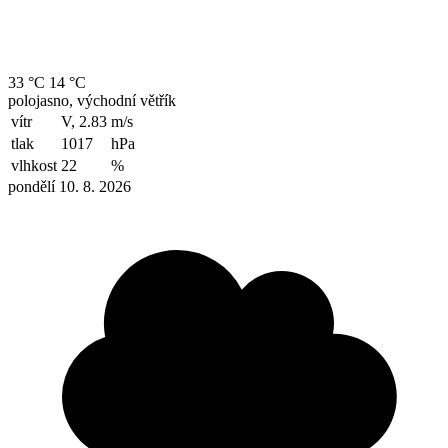
33 °C
14 °C
polojasno, východní větřík
vítr
V, 2.83
m/s
tlak
1017
hPa
vlhkost
22
%
pondělí 10. 8. 2026