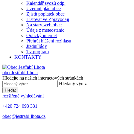
Kalendář svozů odp.
Územní plán obce
Zjistit poplatek obce
Listovat ve Zpravodaji
Na starý web obce
Údaje z meteostanic
Optický internet
Přehrát hlášení rozhlasu
Jizdní řády
Tv program
KONTAKTY
obec
Jestřabí Lhota
Hledejte na našich internetových stránkách :
Hledaný výraz
Hledat
rozšířené vyhledávání
+420 724 093 331
obec@jestrabi-lhota.cz