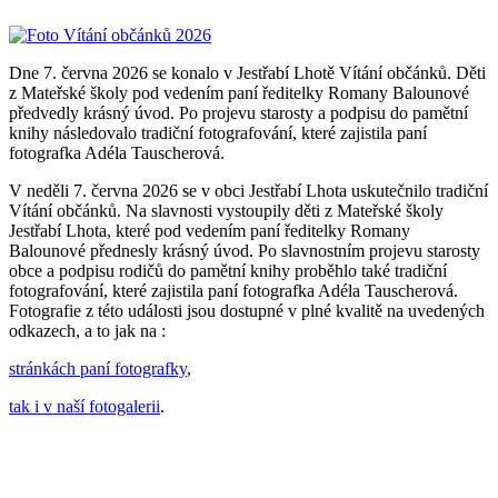
Dne 7. června 2026 se konalo v Jestřabí Lhotě Vítání občánků. Děti
z Mateřské školy pod vedením paní ředitelky Romany Balounové
předvedly krásný úvod. Po projevu starosty a podpisu do pamětní
knihy následovalo tradiční fotografování, které zajistila paní
fotografka Adéla Tauscherová.
V neděli 7. června 2026 se v obci Jestřabí Lhota uskutečnilo tradiční
Vítání občánků. Na slavnosti vystoupily děti z Mateřské školy
Jestřabí Lhota, které pod vedením paní ředitelky Romany
Balounové přednesly krásný úvod. Po slavnostním projevu starosty
obce a podpisu rodičů do pamětní knihy proběhlo také tradiční
fotografování, které zajistila paní fotografka Adéla Tauscherová.
Fotografie z této události jsou dostupné v plné kvalitě na uvedených
odkazech, a to jak na :
stránkách paní fotografky
,
tak i v naší fotogalerii
.