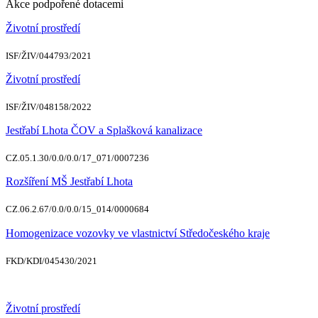
Akce podpořené dotacemi
Životní prostředí
ISF/ŽIV/044793/2021
Životní prostředí
ISF/ŽIV/048158/2022
Jestřabí Lhota ČOV a Splašková kanalizace
CZ.05.1.30/0.0/0.0/17_071/0007236
Rozšíření MŠ Jestřabí Lhota
CZ.06.2.67/0.0/0.0/15_014/0000684
Homogenizace vozovky ve vlastnictví Středočeského kraje
FKD/KDI/045430/2021
Životní prostředí