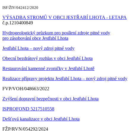
ISF/ŽIV/042412/2020
VÝSADBA STROMŮ V OBCI JESTŘABÍ LHOTA - I.ETAPA
č.p.1210400849
Hydrogeologický průzkum pro posílení zdroje pitné vody
pro zásobování obce Jestřabí Lhota
Jestřabí Lhota – nový zdroj pitné vody
Obecní bezdrátový rozhlas v obci Jestřabí Lhota
Restaurování kamenné zvoničky v Jestřabí Lhotě
Realizace přípravy projektu Jestřabí Lhota – nový zdroj pitné vody
FVP/VOH/048663/2022
Zvýšení dopravní bezpečnosti v obci Jestřabí Lhota
ISPROFOND 5217510558
Dešťová kanalizace v obci Jestřabí Lhota
FŽP/RVN/054292/2024