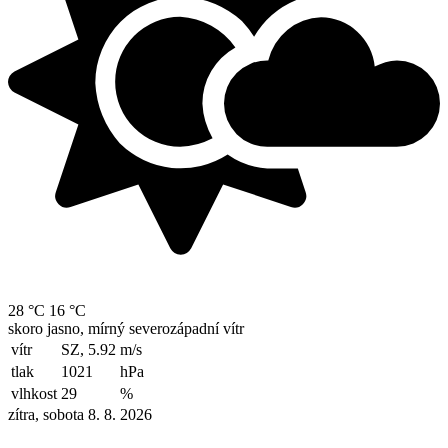
28 °C
16 °C
skoro jasno, mírný severozápadní vítr
vítr
SZ, 5.92
m/s
tlak
1021
hPa
vlhkost
29
%
zítra, sobota 8. 8. 2026