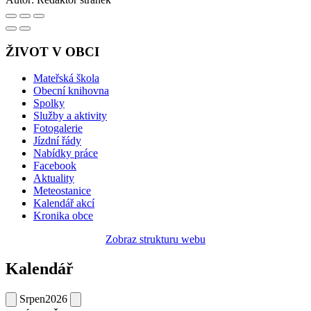
ŽIVOT V OBCI
Mateřská škola
Obecní knihovna
Spolky
Služby a aktivity
Fotogalerie
Jízdní řády
Nabídky práce
Facebook
Aktuality
Meteostanice
Kalendář akcí
Kronika obce
Zobraz strukturu webu
Kalendář
Srpen
2026