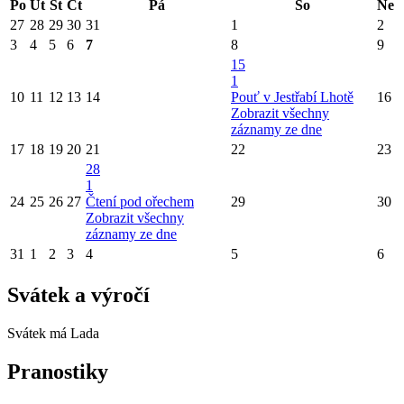
Po
Út
St
Čt
Pá
So
Ne
27
28
29
30
31
1
2
3
4
5
6
7
8
9
15
1
10
11
12
13
14
Pouť v Jestřabí Lhotě
16
Zobrazit všechny
záznamy ze dne
17
18
19
20
21
22
23
28
1
24
25
26
27
Čtení pod ořechem
29
30
Zobrazit všechny
záznamy ze dne
31
1
2
3
4
5
6
Svátek a výročí
Svátek má
Lada
Pranostiky