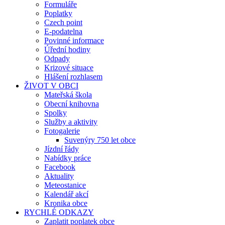
Formuláře
Poplatky
Czech point
E-podatelna
Povinné informace
Úřední hodiny
Odpady
Krizové situace
Hlášení rozhlasem
ŽIVOT V OBCI
Mateřská škola
Obecní knihovna
Spolky
Služby a aktivity
Fotogalerie
Suvenýry 750 let obce
Jízdní řády
Nabídky práce
Facebook
Aktuality
Meteostanice
Kalendář akcí
Kronika obce
RYCHLÉ ODKAZY
Zaplatit poplatek obce