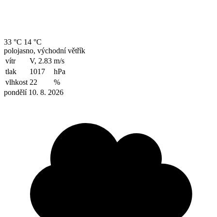
33 °C
14 °C
polojasno, východní větřík
vítr
V, 2.83
m/s
tlak
1017
hPa
vlhkost
22
%
pondělí 10. 8. 2026