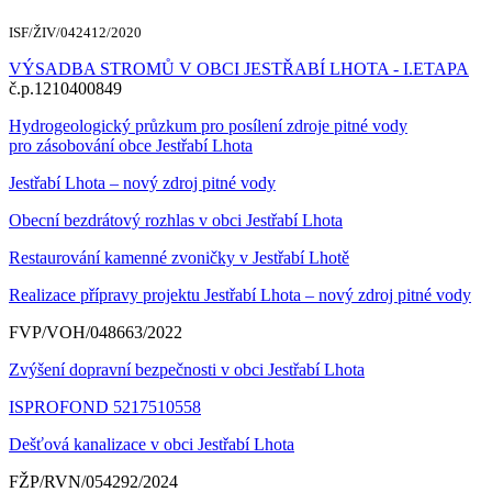
ISF/ŽIV/042412/2020
VÝSADBA STROMŮ V OBCI JESTŘABÍ LHOTA - I.ETAPA
č.p.1210400849
Hydrogeologický průzkum pro posílení zdroje pitné vody
pro zásobování obce Jestřabí Lhota
Jestřabí Lhota – nový zdroj pitné vody
Obecní bezdrátový rozhlas v obci Jestřabí Lhota
Restaurování kamenné zvoničky v Jestřabí Lhotě
Realizace přípravy projektu Jestřabí Lhota – nový zdroj pitné vody
FVP/VOH/048663/2022
Zvýšení dopravní bezpečnosti v obci Jestřabí Lhota
ISPROFOND 5217510558
Dešťová kanalizace v obci Jestřabí Lhota
FŽP/RVN/054292/2024