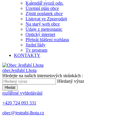
Kalendář svozů odp.
Územní plán obce
Zjistit poplatek obce
Listovat ve Zpravodaji
Na starý web obce
Údaje z meteostanic
Optický internet
Přehrát hlášení rozhlasu
Jizdní řády
Tv program
KONTAKTY
obec
Jestřabí Lhota
Hledejte na našich internetových stránkách :
Hledaný výraz
Hledat
rozšířené vyhledávání
+420 724 093 331
obec@jestrabi-lhota.cz