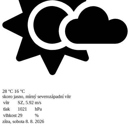
28 °C
16 °C
skoro jasno, mírný severozápadní vítr
vítr
SZ, 5.92
m/s
tlak
1021
hPa
vlhkost
29
%
zítra, sobota 8. 8. 2026