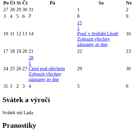
Po
Út
St
Čt
Pá
So
Ne
27
28
29
30
31
1
2
3
4
5
6
7
8
9
15
1
10
11
12
13
14
Pouť v Jestřabí Lhotě
16
Zobrazit všechny
záznamy ze dne
17
18
19
20
21
22
23
28
1
24
25
26
27
Čtení pod ořechem
29
30
Zobrazit všechny
záznamy ze dne
31
1
2
3
4
5
6
Svátek a výročí
Svátek má
Lada
Pranostiky