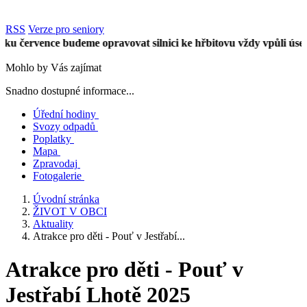
RSS
Verze pro seniory
ervence budeme opravovat silnici ke hřbitovu vždy vpůli úseku. N
Mohlo by Vás zajímat
Snadno dostupné informace...
Úřední hodiny
Svozy odpadů
Poplatky
Mapa
Zpravodaj
Fotogalerie
Úvodní stránka
ŽIVOT V OBCI
Aktuality
Atrakce pro děti - Pouť v Jestřabí...
Atrakce pro děti - Pouť v
Jestřabí Lhotě 2025