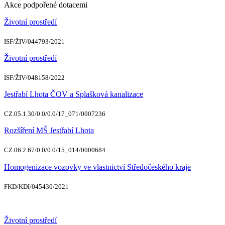
Akce podpořené dotacemi
Životní prostředí
ISF/ŽIV/044793/2021
Životní prostředí
ISF/ŽIV/048158/2022
Jestřabí Lhota ČOV a Splašková kanalizace
CZ.05.1.30/0.0/0.0/17_071/0007236
Rozšíření MŠ Jestřabí Lhota
CZ.06.2.67/0.0/0.0/15_014/0000684
Homogenizace vozovky ve vlastnictví Středočeského kraje
FKD/KDI/045430/2021
Životní prostředí