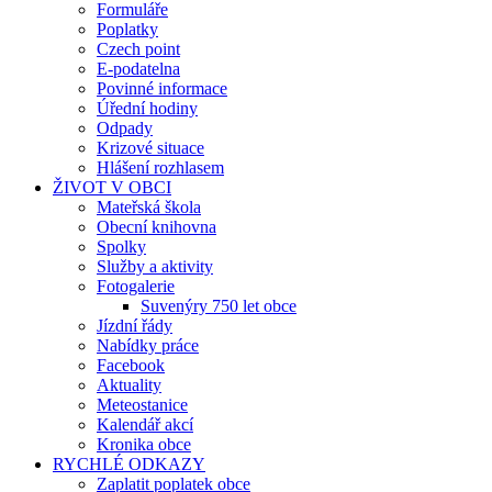
Formuláře
Poplatky
Czech point
E-podatelna
Povinné informace
Úřední hodiny
Odpady
Krizové situace
Hlášení rozhlasem
ŽIVOT V OBCI
Mateřská škola
Obecní knihovna
Spolky
Služby a aktivity
Fotogalerie
Suvenýry 750 let obce
Jízdní řády
Nabídky práce
Facebook
Aktuality
Meteostanice
Kalendář akcí
Kronika obce
RYCHLÉ ODKAZY
Zaplatit poplatek obce