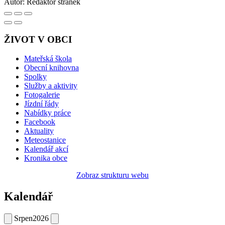
Autor:
Redaktor stránek
ŽIVOT V OBCI
Mateřská škola
Obecní knihovna
Spolky
Služby a aktivity
Fotogalerie
Jízdní řády
Nabídky práce
Facebook
Aktuality
Meteostanice
Kalendář akcí
Kronika obce
Zobraz strukturu webu
Kalendář
Srpen
2026