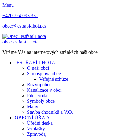
Menu
+420 724 093 331
obec@jestrabi-lhota.cz
obec
Jestřabí Lhota
Vítáme Vás na internetových stránkách naší obce
JESTŘABÍ LHOTA
O naší obci
Samospráva obce
Veřejné schůze
Rozvoj obce
Kanalizace v obci
Pitná voda
Symboly obce
Mapy
Stavba chodníků a V.O.
OBECNÍ ÚŘAD
Úřední deska
Vyhlášky
Zpravodaj