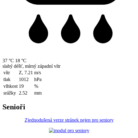
37 °C
18 °C
slabý déšť, mírný západní vítr
vítr
Z, 7.21
m/s
tlak
1012
hPa
vlhkost
19
%
srážky
2.52
mm
Senioři
Zjednodušená verze stránek nejen pro seniory