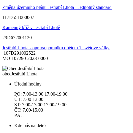
Změna územního plánu Jestřabí Lhota - Jednotný standard
117D551000007
Kamenný kříž v Jestřabí Lhotě
29D672001120
Jestřabí Lhota - oprava pomníku obětem 1. světové války
107D291002522
MO-107290-2023-00001
obec
Jestřabí Lhota
Úřední hodiny
PO: 7.00-13.00 17.00-19.00
ÚT: 7.00-13.00
ST: 7.00-13.00 17.00-19.00
ČT: 7.00-15.00
PÁ: -
Kde nás najdete?