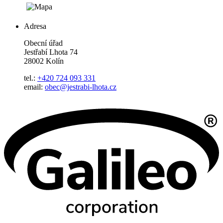
Adresa
Obecní úřad
Jestřabí Lhota 74
28002 Kolín
tel.:
+420 724 093 331
email:
obec@jestrabi-lhota.cz