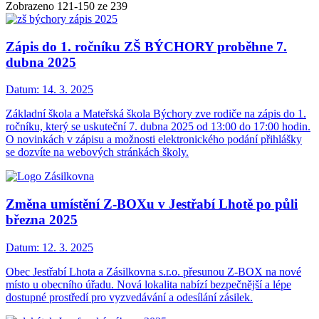
Zobrazeno
121
-
150
ze 239
Zápis do 1. ročníku ZŠ BÝCHORY proběhne 7.
dubna 2025
Datum:
14. 3. 2025
Základní škola a Mateřská škola Býchory zve rodiče na zápis do 1.
ročníku, který se uskuteční 7. dubna 2025 od 13:00 do 17:00 hodin.
O novinkách v zápisu a možnosti elektronického podání přihlášky
se dozvíte na webových stránkách školy.
Změna umístění Z-BOXu v Jestřabí Lhotě po půli
března 2025
Datum:
12. 3. 2025
Obec Jestřabí Lhota a Zásilkovna s.r.o. přesunou Z-BOX na nové
místo u obecního úřadu. Nová lokalita nabízí bezpečnější a lépe
dostupné prostředí pro vyzvedávání a odesílání zásilek.