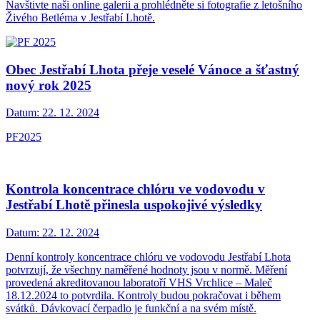
Navštivte naši online galerii a prohlédněte si fotografie z letošního
Živého Betléma v Jestřabí Lhotě.
Obec Jestřabí Lhota přeje veselé Vánoce a šťastný
nový rok 2025
Datum:
22. 12. 2024
PF2025
Kontrola koncentrace chlóru ve vodovodu v
Jestřabí Lhotě přinesla uspokojivé výsledky
Datum:
22. 12. 2024
Denní kontroly koncentrace chlóru ve vodovodu Jestřabí Lhota
potvrzují, že všechny naměřené hodnoty jsou v normě. Měření
provedená akreditovanou laboratoří VHS Vrchlice – Maleč
18.12.2024 to potvrdila. Kontroly budou pokračovat i během
svátků. Dávkovací čerpadlo je funkční a na svém místě.