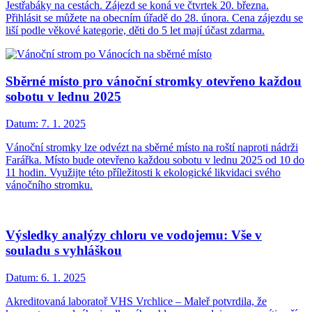
Jestřabáky na cestách. Zájezd se koná ve čtvrtek 20. března.
Přihlásit se můžete na obecním úřadě do 28. února. Cena zájezdu se
liší podle věkové kategorie, děti do 5 let mají účast zdarma.
Sběrné místo pro vánoční stromky otevřeno každou
sobotu v lednu 2025
Datum:
7. 1. 2025
Vánoční stromky lze odvézt na sběrné místo na roští naproti nádrži
Farářka. Místo bude otevřeno každou sobotu v lednu 2025 od 10 do
11 hodin. Využijte této příležitosti k ekologické likvidaci svého
vánočního stromku.
Výsledky analýzy chloru ve vodojemu: Vše v
souladu s vyhláškou
Datum:
6. 1. 2025
Akreditovaná laboratoř VHS Vrchlice – Maleř potvrdila, že