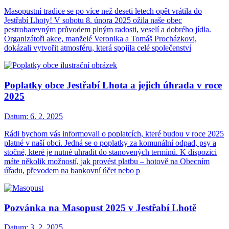
Masopustní tradice se po více než deseti letech opět vrátila do
Jestřabí Lhoty! V sobotu 8. února 2025 ožila naše obec
pestrobarevným průvodem plným radosti, veselí a dobrého jídla.
Organizátoři akce, manželé Veronika a Tomáš Procházkovi,
dokázali vytvořit atmosféru, která spojila celé společenství
Poplatky obce Jestřabí Lhota a jejich úhrada v roce
2025
Datum:
6. 2. 2025
Rádi bychom vás informovali o poplatcích, které budou v roce 2025
platné v naší obci. Jedná se o poplatky za komunální odpad, psy a
stočné, které je nutné uhradit do stanovených termínů. K dispozici
máte několik možností, jak provést platbu – hotově na Obecním
úřadu, převodem na bankovní účet nebo p
Pozvánka na Masopust 2025 v Jestřabí Lhotě
Datum:
3. 2. 2025