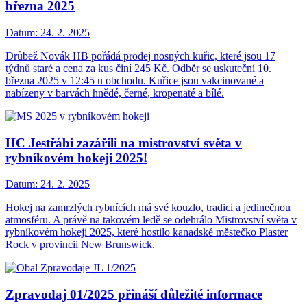
března 2025
Datum:
24. 2. 2025
Drůbež Novák HB pořádá prodej nosných kuřic, které jsou 17
týdnů staré a cena za kus činí 245 Kč. Odběr se uskuteční 10.
března 2025 v 12:45 u obchodu. Kuřice jsou vakcinované a
nabízeny v barvách hnědé, černé, kropenaté a bílé.
HC Jestřábi zazářili na mistrovství světa v
rybníkovém hokeji 2025!
Datum:
24. 2. 2025
Hokej na zamrzlých rybnících má své kouzlo, tradici a jedinečnou
atmosféru. A právě na takovém ledě se odehrálo Mistrovství světa v
rybníkovém hokeji 2025, které hostilo kanadské městečko Plaster
Rock v provincii New Brunswick.
Zpravodaj 01/2025 přináší důležité informace