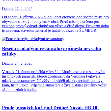
Datum:
27. 2. 2025
Od soboty 1. března 2025 budou opět otevřena obě sběrná místa pro
obyvatele s trvalým pobytem v obci. První místo je určeno pro
velkoobjemový odpad, druhé pro větve a čisté dřevo. Provozní doba
je uvedena, stavební materiál je nutné odvážet na ŠUMBOR.
Beseda s mladými restaurátory přinesla nevšední
zážitky
Datum:
24. 2. 2025
V pátek 21. února proběhla v Jestřabí Lhotě beseda o restaurování
historických památek, kterou zorganizovala Veronika Fejtová s
mladými restaurátory. Návštěvníci viděli ukázky technik obnovy
knih, listin i soch. Příjemná atmosféra a živá diskuse protáhly večer
až do pozdních hodin.
Prodej nosných kuřic od Drůbež Novák HB 10.