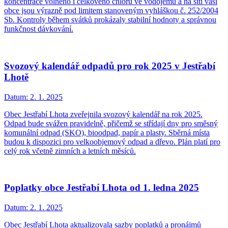
koncentrace volného i celkového chloru ve vodojemu a na síti vaší
obce jsou výrazně pod limitem stanoveným vyhláškou č. 252/2004
Sb. Kontroly během svátků prokázaly stabilní hodnoty a správnou
funkčnost dávkování.
Svozový kalendář odpadů pro rok 2025 v Jestřabí
Lhotě
Datum:
2. 1. 2025
Obec Jestřabí Lhota zveřejnila svozový kalendář na rok 2025.
Odpad bude svážen pravidelně, přičemž se střídají dny pro směsný
komunální odpad (SKO), bioodpad, papír a plasty. Sběrná místa
budou k dispozici pro velkoobjemový odpad a dřevo. Plán platí pro
celý rok včetně zimních a letních měsíců.
Poplatky obce Jestřabí Lhota od 1. ledna 2025
Datum:
2. 1. 2025
Obec Jestřabí Lhota aktualizovala sazby poplatků a pronájmů