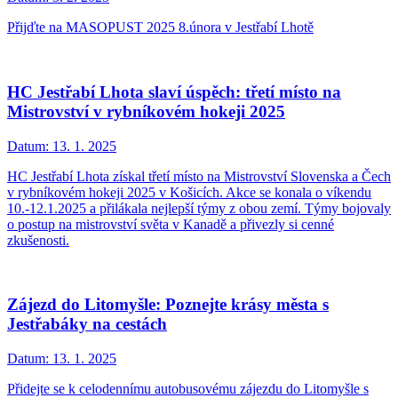
Přijďte na MASOPUST 2025 8.února v Jestřabí Lhotě
HC Jestřabí Lhota slaví úspěch: třetí místo na
Mistrovství v rybníkovém hokeji 2025
Datum:
13. 1. 2025
HC Jestřabí Lhota získal třetí místo na Mistrovství Slovenska a Čech
v rybníkovém hokeji 2025 v Košicích. Akce se konala o víkendu
10.-12.1.2025 a přilákala nejlepší týmy z obou zemí. Týmy bojovaly
o postup na mistrovství světa v Kanadě a přivezly si cenné
zkušenosti.
Zájezd do Litomyšle: Poznejte krásy města s
Jestřabáky na cestách
Datum:
13. 1. 2025
Přidejte se k celodennímu autobusovému zájezdu do Litomyšle s