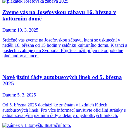
Zveme vás na Josefovskou zábavu 16. března v
kulturním domě
Datum:
10. 3. 2025
Srdečně vás zveme na Josefovskou zábavu, která se uskuteční v
neděli 16. března od 15 hodin v salónku kulturního domu. K tanci a
poslechu zahraje pan Svoboda. Přijďte si užít příjemné odpoledne
plné hudby a tance!
Nové jízdní řády autobusových linek od 5. března
2025
Datum:
5. 3. 2025
Od 5. března 2025 dochází ke změnám v jízdních řádech
autobusových linek. Pro více informací navštivte oficiální stránky s
aktualizovanými jízdními řády a detaily o jednotlivých linkách.