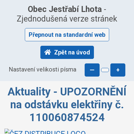
Obec Jestřabí Lhota
-
Zjednodušená verze stránek
Přepnout na standardní web
Zpět na úvod
Nastavení velikosti písma
—
+
Aktuality - UPOZORNĚNÍ
na odstávku elektřiny č.
110060874524