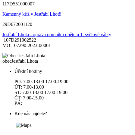
117D551000007
Kamenný kříž v Jestřabí Lhotě
29D672001120
Jestřabí Lhota - oprava pomníku obětem 1. světové války
107D291002522
MO-107290-2023-00001
obec
Jestřabí Lhota
Úřední hodiny
PO: 7.00-13.00 17.00-19.00
ÚT: 7.00-13.00
ST: 7.00-13.00 17.00-19.00
ČT: 7.00-15.00
PÁ: -
Kde nás najdete?