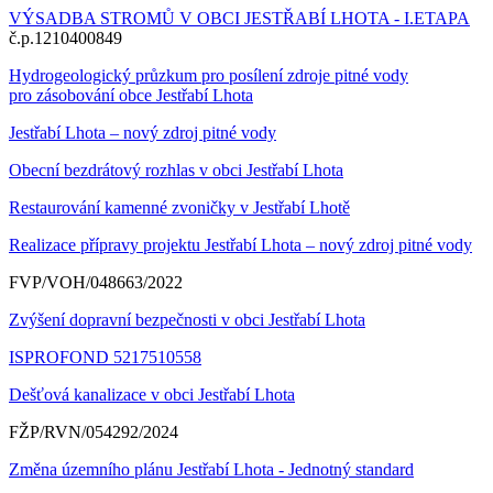
VÝSADBA STROMŮ V OBCI JESTŘABÍ LHOTA - I.ETAPA
č.p.1210400849
Hydrogeologický průzkum pro posílení zdroje pitné vody
pro zásobování obce Jestřabí Lhota
Jestřabí Lhota – nový zdroj pitné vody
Obecní bezdrátový rozhlas v obci Jestřabí Lhota
Restaurování kamenné zvoničky v Jestřabí Lhotě
Realizace přípravy projektu Jestřabí Lhota – nový zdroj pitné vody
FVP/VOH/048663/2022
Zvýšení dopravní bezpečnosti v obci Jestřabí Lhota
ISPROFOND 5217510558
Dešťová kanalizace v obci Jestřabí Lhota
FŽP/RVN/054292/2024
Změna územního plánu Jestřabí Lhota - Jednotný standard