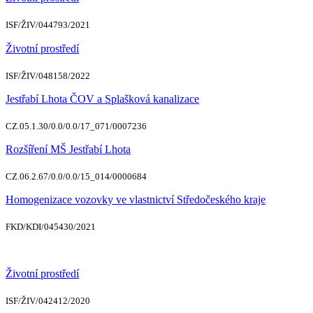
ISF/ŽIV/044793/2021
Životní prostředí
ISF/ŽIV/048158/2022
Jestřabí Lhota ČOV a Splašková kanalizace
CZ.05.1.30/0.0/0.0/17_071/0007236
Rozšíření MŠ Jestřabí Lhota
CZ.06.2.67/0.0/0.0/15_014/0000684
Homogenizace vozovky ve vlastnictví Středočeského kraje
FKD/KDI/045430/2021
Životní prostředí
ISF/ŽIV/042412/2020