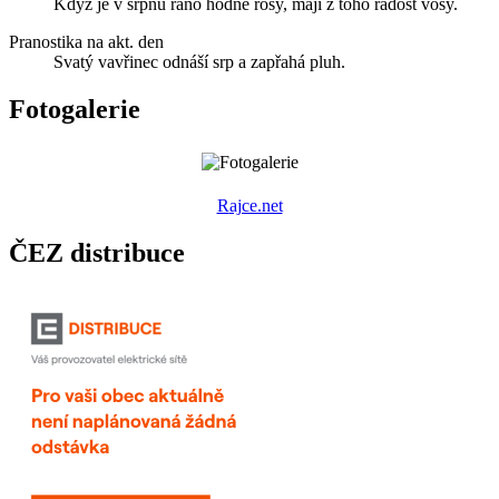
Když je v srpnu ráno hodně rosy, mají z toho radost vosy.
Pranostika na akt. den
Svatý vavřinec odnáší srp a zapřahá pluh.
Fotogalerie
R
ajce.net
ČEZ distribuce