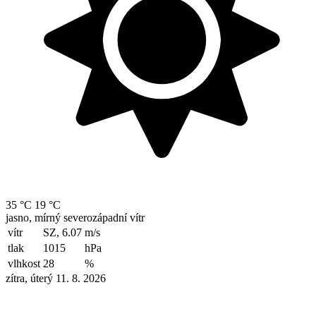
35 °C
19 °C
jasno, mírný severozápadní vítr
vítr
SZ, 6.07
m/s
tlak
1015
hPa
vlhkost
28
%
zítra, úterý 11. 8. 2026