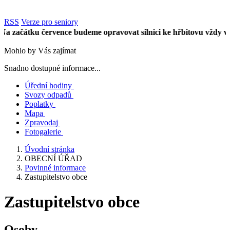
RSS
Verze pro seniory
ačátku července budeme opravovat silnici ke hřbitovu vždy vpůli 
Mohlo by Vás zajímat
Snadno dostupné informace...
Úřední hodiny
Svozy odpadů
Poplatky
Mapa
Zpravodaj
Fotogalerie
Úvodní stránka
OBECNÍ ÚŘAD
Povinné informace
Zastupitelstvo obce
Zastupitelstvo obce
Osoby