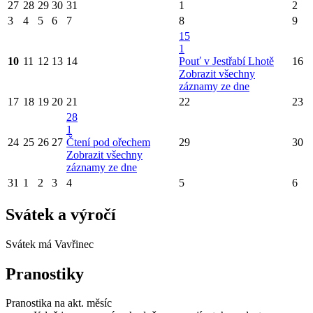
27
28
29
30
31
1
2
3
4
5
6
7
8
9
15
1
10
11
12
13
14
Pouť v Jestřabí Lhotě
16
Zobrazit všechny
záznamy ze dne
17
18
19
20
21
22
23
28
1
24
25
26
27
Čtení pod ořechem
29
30
Zobrazit všechny
záznamy ze dne
31
1
2
3
4
5
6
Svátek a výročí
Svátek má
Vavřinec
Pranostiky
Pranostika na akt. měsíc