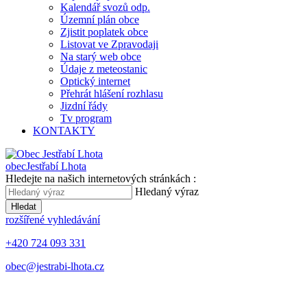
Kalendář svozů odp.
Územní plán obce
Zjistit poplatek obce
Listovat ve Zpravodaji
Na starý web obce
Údaje z meteostanic
Optický internet
Přehrát hlášení rozhlasu
Jizdní řády
Tv program
KONTAKTY
obec
Jestřabí Lhota
Hledejte na našich internetových stránkách :
Hledaný výraz
Hledat
rozšířené vyhledávání
+420 724 093 331
obec@jestrabi-lhota.cz