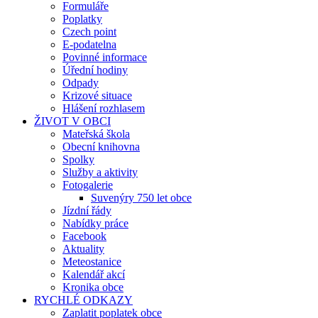
Formuláře
Poplatky
Czech point
E-podatelna
Povinné informace
Úřední hodiny
Odpady
Krizové situace
Hlášení rozhlasem
ŽIVOT V OBCI
Mateřská škola
Obecní knihovna
Spolky
Služby a aktivity
Fotogalerie
Suvenýry 750 let obce
Jízdní řády
Nabídky práce
Facebook
Aktuality
Meteostanice
Kalendář akcí
Kronika obce
RYCHLÉ ODKAZY
Zaplatit poplatek obce