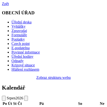
Zpět
OBECNÍ ÚŘAD
Úřední deska
Vyhlášky
Zpravodaj
Formuláře
Poplatky
Czech point
E-podatelna
Povinné informace
Úřední hodiny
Odpady
Krizové situace
Hlášení rozhlasem
Zobraz strukturu webu
Kalendář
Srpen
2026
Po
Út
St
Čt
Pá
So
Ne