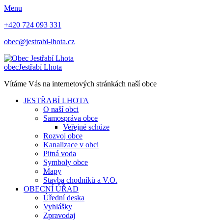
Menu
+420 724 093 331
obec@jestrabi-lhota.cz
obec
Jestřabí Lhota
Vítáme Vás na internetových stránkách naší obce
JESTŘABÍ LHOTA
O naší obci
Samospráva obce
Veřejné schůze
Rozvoj obce
Kanalizace v obci
Pitná voda
Symboly obce
Mapy
Stavba chodníků a V.O.
OBECNÍ ÚŘAD
Úřední deska
Vyhlášky
Zpravodaj