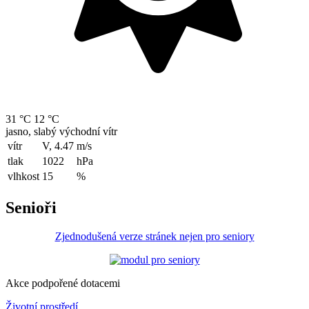
31 °C
12 °C
jasno, slabý východní vítr
vítr
V, 4.47
m/s
tlak
1022
hPa
vlhkost
15
%
Senioři
Zjednodušená verze stránek nejen pro seniory
Akce podpořené dotacemi
Životní prostředí