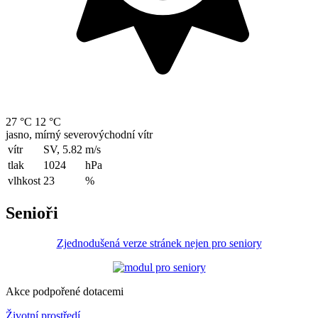
27 °C
12 °C
jasno, mírný severovýchodní vítr
vítr
SV, 5.82
m/s
tlak
1024
hPa
vlhkost
23
%
Senioři
Zjednodušená verze stránek nejen pro seniory
Akce podpořené dotacemi
Životní prostředí