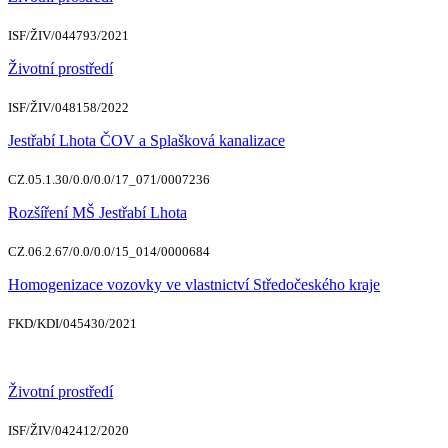
ISF/ŽIV/044793/2021
Životní prostředí
ISF/ŽIV/048158/2022
Jestřabí Lhota ČOV a Splašková kanalizace
CZ.05.1.30/0.0/0.0/17_071/0007236
Rozšíření MŠ Jestřabí Lhota
CZ.06.2.67/0.0/0.0/15_014/0000684
Homogenizace vozovky ve vlastnictví Středočeského kraje
FKD/KDI/045430/2021
Životní prostředí
ISF/ŽIV/042412/2020