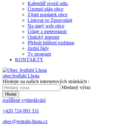
Kalendář svozů odp.
Územní plán obce
Zjistit poplatek obce
Listovat ve Zpravodaji
Na starý web obce
Údaje z meteostanic
Optický internet
Přehrát hlášení rozhlasu
Jizdní řády
Tv program
KONTAKTY
obec
Jestřabí Lhota
Hledejte na našich internetových stránkách :
Hledaný výraz
Hledat
rozšířené vyhledávání
+420 724 093 331
obec@jestrabi-lhota.cz