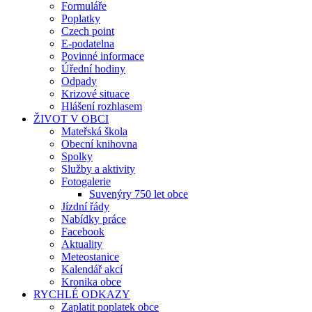
Formuláře
Poplatky
Czech point
E-podatelna
Povinné informace
Úřední hodiny
Odpady
Krizové situace
Hlášení rozhlasem
ŽIVOT V OBCI
Mateřská škola
Obecní knihovna
Spolky
Služby a aktivity
Fotogalerie
Suvenýry 750 let obce
Jízdní řády
Nabídky práce
Facebook
Aktuality
Meteostanice
Kalendář akcí
Kronika obce
RYCHLÉ ODKAZY
Zaplatit poplatek obce