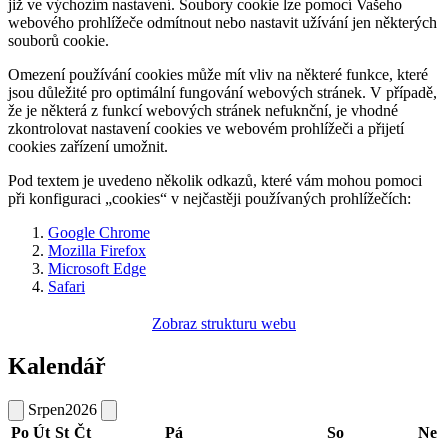
již ve výchozím nastavení. Soubory cookie lze pomocí Vašeho
webového prohlížeče odmítnout nebo nastavit užívání jen některých
souborů cookie.
Omezení používání cookies může mít vliv na některé funkce, které
jsou důležité pro optimální fungování webových stránek. V případě,
že je některá z funkcí webových stránek nefuknční, je vhodné
zkontrolovat nastavení cookies ve webovém prohlížeči a přijetí
cookies zařízení umožnit.
Pod textem je uvedeno několik odkazů, které vám mohou pomoci
při konfiguraci „cookies“ v nejčastěji používaných prohlížečích:
Google Chrome
Mozilla Firefox
Microsoft Edge
Safari
Zobraz strukturu webu
Kalendář
Srpen
2026
Po
Út
St
Čt
Pá
So
Ne