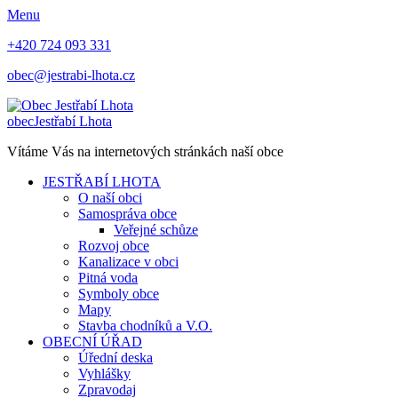
Menu
+420 724 093 331
obec@jestrabi-lhota.cz
obec
Jestřabí Lhota
Vítáme Vás na internetových stránkách naší obce
JESTŘABÍ LHOTA
O naší obci
Samospráva obce
Veřejné schůze
Rozvoj obce
Kanalizace v obci
Pitná voda
Symboly obce
Mapy
Stavba chodníků a V.O.
OBECNÍ ÚŘAD
Úřední deska
Vyhlášky
Zpravodaj