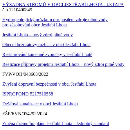
VÝSADBA STROMŮ V OBCI JESTŘABÍ LHOTA - I.ETAPA
č.p.1210400849
Hydrogeologický průzkum pro posílení zdroje pitné vody
pro zásobování obce Jestřabí Lhota
Jestřabí Lhota – nový zdroj pitné vody
Obecní bezdrátový rozhlas v obci Jestřabí Lhota
Restaurování kamenné zvoničky v Jestřabí Lhotě
Realizace přípravy projektu Jestřabí Lhota – nový zdroj pitné vody
FVP/VOH/048663/2022
Zvýšení dopravní bezpečnosti v obci Jestřabí Lhota
ISPROFOND 5217510558
Dešťová kanalizace v obci Jestřabí Lhota
FŽP/RVN/054292/2024
Změna územního plánu Jestřabí Lhota - Jednotný standard