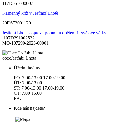
117D551000007
Kamenný kříž v Jestřabí Lhotě
29D672001120
Jestřabí Lhota - oprava pomníku obětem 1. světové války
107D291002522
MO-107290-2023-00001
obec
Jestřabí Lhota
Úřední hodiny
PO: 7.00-13.00 17.00-19.00
ÚT: 7.00-13.00
ST: 7.00-13.00 17.00-19.00
ČT: 7.00-15.00
PÁ: -
Kde nás najdete?