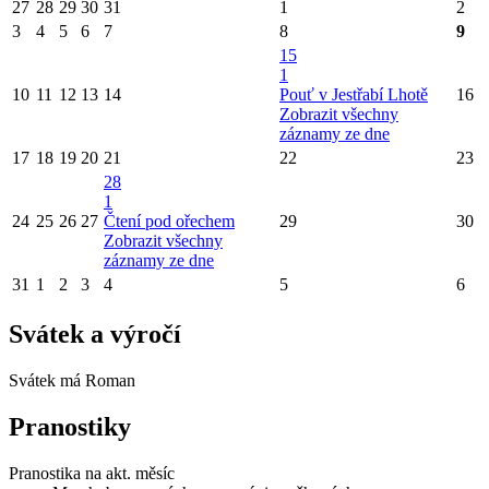
27
28
29
30
31
1
2
3
4
5
6
7
8
9
15
1
10
11
12
13
14
Pouť v Jestřabí Lhotě
16
Zobrazit všechny
záznamy ze dne
17
18
19
20
21
22
23
28
1
24
25
26
27
Čtení pod ořechem
29
30
Zobrazit všechny
záznamy ze dne
31
1
2
3
4
5
6
Svátek a výročí
Svátek má
Roman
Pranostiky
Pranostika na akt. měsíc