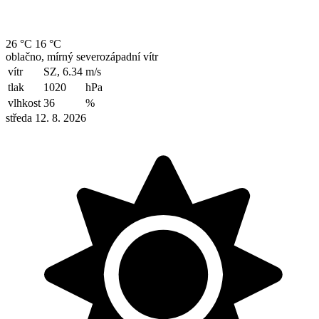
26 °C
16 °C
oblačno, mírný severozápadní vítr
vítr
SZ, 6.34
m/s
tlak
1020
hPa
vlhkost
36
%
středa 12. 8. 2026