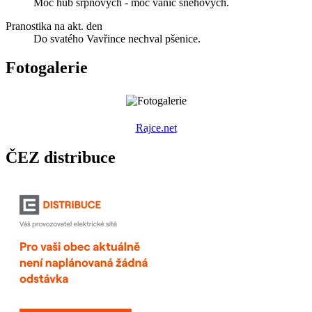
Moc hub srpnových - moc vánic sněhových.
Pranostika na akt. den
Do svatého Vavřince nechval pšenice.
Fotogalerie
R
ajce.net
ČEZ distribuce