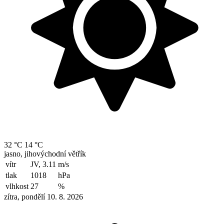
32 °C
14 °C
jasno, jihovýchodní větřík
vítr
JV, 3.11
m/s
tlak
1018
hPa
vlhkost
27
%
zítra, pondělí 10. 8. 2026