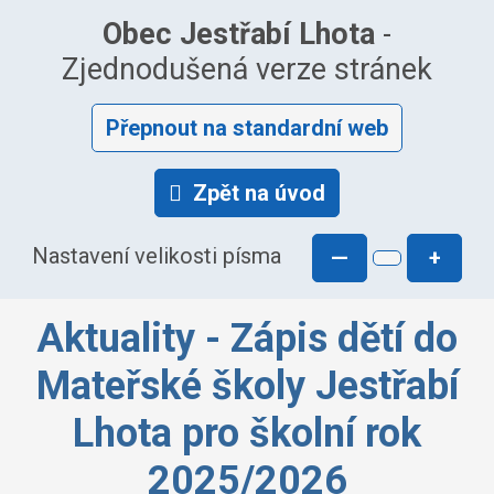
Obec Jestřabí Lhota
-
Zjednodušená verze stránek
Přepnout na standardní web
Zpět na úvod
Nastavení velikosti písma
—
+
Aktuality - Zápis dětí do
Mateřské školy Jestřabí
Lhota pro školní rok
2025/2026