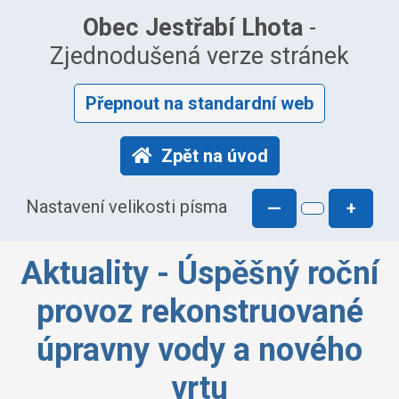
Obec Jestřabí Lhota
-
Zjednodušená verze stránek
Přepnout na standardní web
Zpět na úvod
Nastavení velikosti písma
—
+
Aktuality - Úspěšný roční
provoz rekonstruované
úpravny vody a nového
vrtu