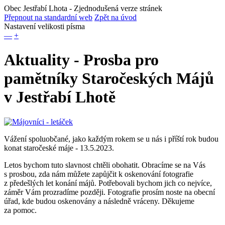
Obec Jestřabí Lhota
- Zjednodušená verze stránek
Přepnout na standardní web
Zpět na úvod
Nastavení velikosti písma
—
+
Aktuality - Prosba pro
pamětníky Staročeských Májů
v Jestřabí Lhotě
Vážení spoluobčané, jako každým rokem se u nás i příští rok budou
konat staročeské máje - 13.5.2023.
Letos bychom tuto slavnost chtěli obohatit. Obracíme se na Vás
s prosbou, zda nám můžete zapůjčit k oskenování fotografie
z předešlých let konání májů. Potřebovali bychom jich co nejvíce,
záměr Vám prozradíme později. Fotografie prosím noste na obecní
úřad, kde budou oskenovány a následně vráceny. Děkujeme
za pomoc.