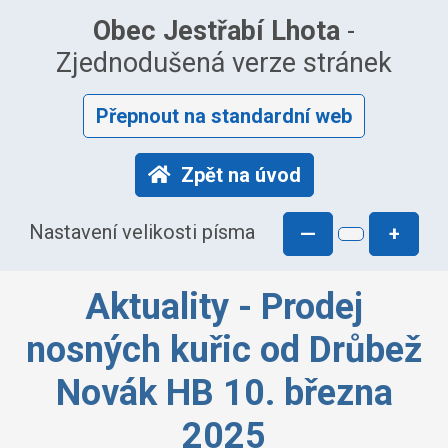
Obec Jestřabí Lhota
-
Zjednodušená verze stránek
Přepnout na standardní web
Zpět na úvod
Nastavení velikosti písma
—
+
Aktuality - Prodej
nosných kuřic od Drůbež
Novák HB 10. března
2025