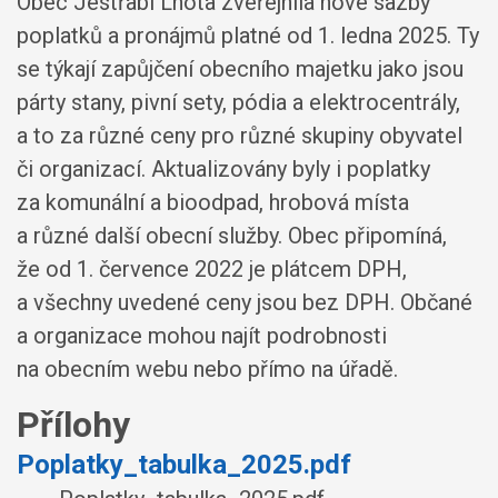
Obec Jestřabí Lhota zveřejnila nové sazby
poplatků a pronájmů platné od 1. ledna 2025. Ty
se týkají zapůjčení obecního majetku jako jsou
párty stany, pivní sety, pódia a elektrocentrály,
a to za různé ceny pro různé skupiny obyvatel
či organizací. Aktualizovány byly i poplatky
za komunální a bioodpad, hrobová místa
a různé další obecní služby. Obec připomíná,
že od 1. července 2022 je plátcem DPH,
a všechny uvedené ceny jsou bez DPH. Občané
a organizace mohou najít podrobnosti
na obecním webu nebo přímo na úřadě.
Přílohy
Poplatky_tabulka_2025.pdf