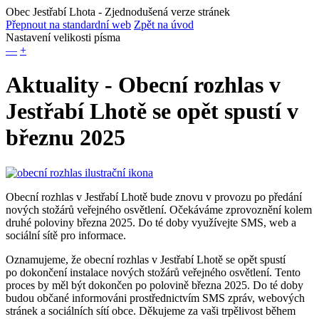
Obec Jestřabí Lhota
- Zjednodušená verze stránek
Přepnout na standardní web
Zpět na úvod
Nastavení velikosti písma
—
+
Aktuality - Obecní rozhlas v
Jestřabí Lhotě se opět spustí v
březnu 2025
Obecní rozhlas v Jestřabí Lhotě bude znovu v provozu po předání
nových stožárů veřejného osvětlení. Očekáváme zprovoznění kolem
druhé poloviny března 2025. Do té doby využívejte SMS, web a
sociální sítě pro informace.
Oznamujeme, že obecní rozhlas v Jestřabí Lhotě se opět spustí
po dokončení instalace nových stožárů veřejného osvětlení. Tento
proces by měl být dokončen po polovině března 2025. Do té doby
budou občané informováni prostřednictvím SMS zpráv, webových
stránek a sociálních sítí obce. Děkujeme za vaši trpělivost během