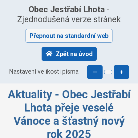
Obec Jestřabí Lhota
-
Zjednodušená verze stránek
Přepnout na standardní web
Zpět na úvod
Nastavení velikosti písma
—
+
Aktuality - Obec Jestřabí
Lhota přeje veselé
Vánoce a šťastný nový
rok 2025