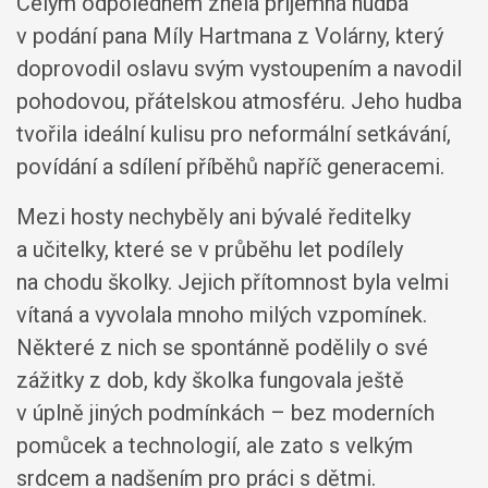
Celým odpolednem zněla příjemná hudba
v podání pana Míly Hartmana z Volárny, který
doprovodil oslavu svým vystoupením a navodil
pohodovou, přátelskou atmosféru. Jeho hudba
tvořila ideální kulisu pro neformální setkávání,
povídání a sdílení příběhů napříč generacemi.
Mezi hosty nechyběly ani bývalé ředitelky
a učitelky, které se v průběhu let podílely
na chodu školky. Jejich přítomnost byla velmi
vítaná a vyvolala mnoho milých vzpomínek.
Některé z nich se spontánně podělily o své
zážitky z dob, kdy školka fungovala ještě
v úplně jiných podmínkách – bez moderních
pomůcek a technologií, ale zato s velkým
srdcem a nadšením pro práci s dětmi.