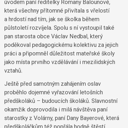
úvodem paní ředitelky Romany Balounové,
která všechny přítomné přivítala s vřelostí
a hrdostí nad tím, jak se školka během
půlstoletí rozvíjela. Spolu s ní vystoupil také
pan starosta obce Václav Nedbal, který
poděkoval pedagogickému kolektivu za jejich
práci a připomněl důležitost mateřské školy
jako místa prvního vzdělávání i mezilidských
vztahů.
Ještě před samotným zahájením oslav
proběhlo dojemné vyřazování letošních
předškoláků – budoucích školáků. Slavnostní
okamžik doprovodila i milá návštěva paní
starostky z Volárny, paní Dany Bayerové, která
předškoláčkům též popřála hodně štěstí