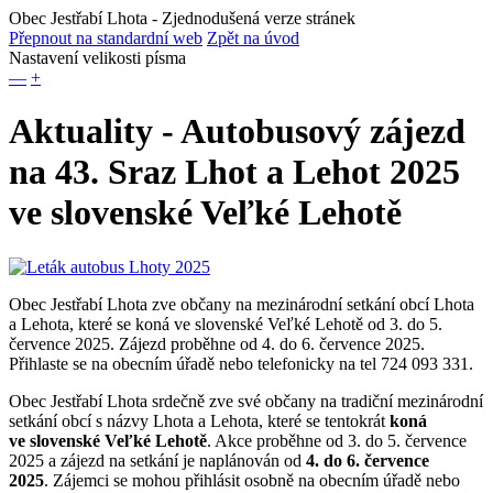
Obec Jestřabí Lhota
- Zjednodušená verze stránek
Přepnout na standardní web
Zpět na úvod
Nastavení velikosti písma
—
+
Aktuality - Autobusový zájezd
na 43. Sraz Lhot a Lehot 2025
ve slovenské Veľké Lehotě
Obec Jestřabí Lhota zve občany na mezinárodní setkání obcí Lhota
a Lehota, které se koná ve slovenské Veľké Lehotě od 3. do 5.
července 2025. Zájezd proběhne od 4. do 6. července 2025.
Přihlaste se na obecním úřadě nebo telefonicky na tel 724 093 331.
Obec Jestřabí Lhota srdečně zve své občany na tradiční mezinárodní
setkání obcí s názvy Lhota a Lehota, které se tentokrát
koná
ve slovenské Veľké Lehotě
. Akce proběhne od 3. do 5. července
2025 a zájezd na setkání je naplánován od
4. do 6. července
2025
. Zájemci se mohou přihlásit osobně na obecním úřadě nebo