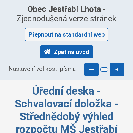
Obec Jestřabí Lhota
-
Zjednodušená verze stránek
Přepnout na standardní web
Zpět na úvod
Nastavení velikosti písma
—
+
Úřední deska -
Schvalovací doložka -
Střednědobý výhled
rozpočtu MŠ Jestřabí