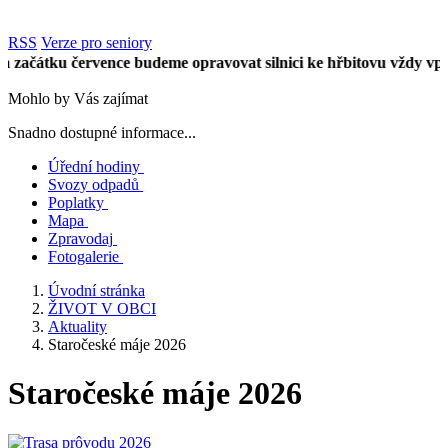
RSS
Verze pro seniory
čátku července budeme opravovat silnici ke hřbitovu vždy vpůli ú
Mohlo by Vás zajímat
Snadno dostupné informace...
Úřední hodiny
Svozy odpadů
Poplatky
Mapa
Zpravodaj
Fotogalerie
Úvodní stránka
ŽIVOT V OBCI
Aktuality
Staročeské máje 2026
Staročeské máje 2026