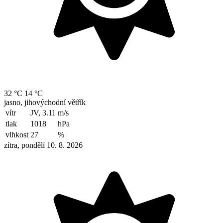
32 °C
14 °C
jasno, jihovýchodní větřík
vítr
JV, 3.11
m/s
tlak
1018
hPa
vlhkost
27
%
zítra, pondělí 10. 8. 2026