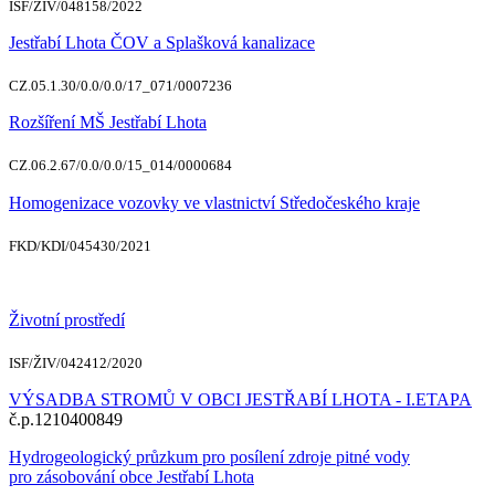
ISF/ŽIV/048158/2022
Jestřabí Lhota ČOV a Splašková kanalizace
CZ.05.1.30/0.0/0.0/17_071/0007236
Rozšíření MŠ Jestřabí Lhota
CZ.06.2.67/0.0/0.0/15_014/0000684
Homogenizace vozovky ve vlastnictví Středočeského kraje
FKD/KDI/045430/2021
Životní prostředí
ISF/ŽIV/042412/2020
VÝSADBA STROMŮ V OBCI JESTŘABÍ LHOTA - I.ETAPA
č.p.1210400849
Hydrogeologický průzkum pro posílení zdroje pitné vody
pro zásobování obce Jestřabí Lhota