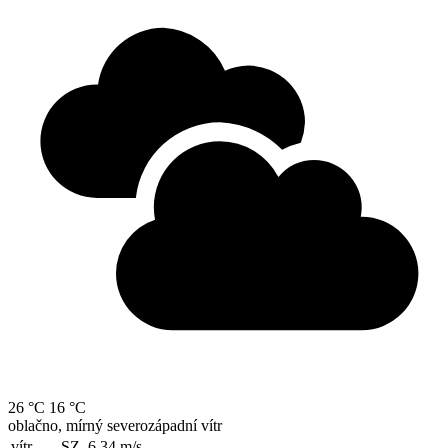
26 °C
16 °C
oblačno, mírný severozápadní vítr
vítr
SZ, 6.34
m/s