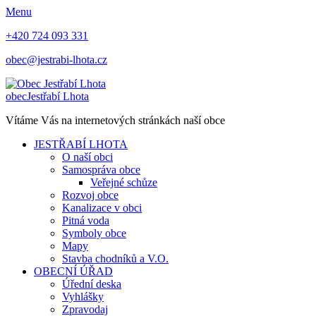
Menu
+420 724 093 331
obec@jestrabi-lhota.cz
obec
Jestřabí Lhota
Vítáme Vás na internetových stránkách naší obce
JESTŘABÍ LHOTA
O naší obci
Samospráva obce
Veřejné schůze
Rozvoj obce
Kanalizace v obci
Pitná voda
Symboly obce
Mapy
Stavba chodníků a V.O.
OBECNÍ ÚŘAD
Úřední deska
Vyhlášky
Zpravodaj