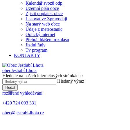
Kalendář svozů odp.
Územní plán obce
Zjistit poplatek obce
Listovat ve Zpravodaji
Na starý web obce
Údaje z meteostanic
Optický internet
Přehrát hlášení rozhlasu
Jizdní řády
Tv program
KONTAKTY
obec
Jestřabí Lhota
Hledejte na našich internetových stránkách :
Hledaný výraz
Hledat
rozšířené vyhledávání
+420 724 093 331
obec@jestrabi-lhota.cz