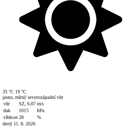
35 °C
19 °C
jasno, mírný severozápadní vítr
vítr
SZ, 6.07
m/s
tlak
1015
hPa
vlhkost
28
%
úterý 11. 8. 2026