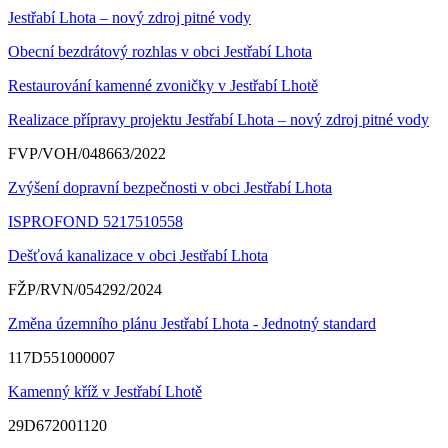
Jestřabí Lhota – nový zdroj pitné vody
Obecní bezdrátový rozhlas v obci Jestřabí Lhota
Restaurování kamenné zvoničky v Jestřabí Lhotě
Realizace přípravy projektu Jestřabí Lhota – nový zdroj pitné vody
FVP/VOH/048663/2022
Zvýšení dopravní bezpečnosti v obci Jestřabí Lhota
ISPROFOND 5217510558
Dešťová kanalizace v obci Jestřabí Lhota
FŽP/RVN/054292/2024
Změna územního plánu Jestřabí Lhota - Jednotný standard
117D551000007
Kamenný kříž v Jestřabí Lhotě
29D672001120