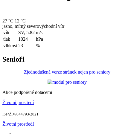
27 °C
12 °C
jasno, mírný severovýchodní vítr
vítr
SV, 5.82
m/s
tlak
1024
hPa
vlhkost
23
%
Senioři
Zjednodušená verze stránek nejen pro seniory
Akce podpořené dotacemi
Životní prostředí
ISF/ŽIV/044793/2021
Životní prostředí