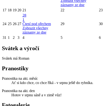
Zobrazit všechny
záznamy ze dne
17
18
19
20
21
22
23
28
1
24
25
26
27
Čtení pod ořechem
29
30
Zobrazit všechny
záznamy ze dne
31
1
2
3
4
5
6
Svátek a výročí
Svátek má
Roman
Pranostiky
Pranostika na akt. měsíc
Ať si kdo chce, co chce říká - v srpnu ještě do rybníka.
Pranostika na akt. den
Hotov v srpnu sáně a v zimě vůz!
Fotogalerie