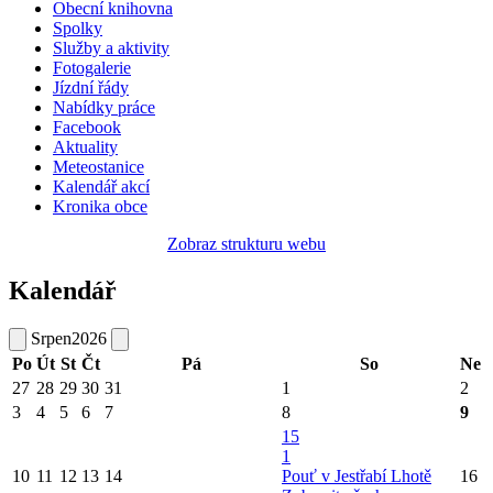
Obecní knihovna
Spolky
Služby a aktivity
Fotogalerie
Jízdní řády
Nabídky práce
Facebook
Aktuality
Meteostanice
Kalendář akcí
Kronika obce
Zobraz strukturu webu
Kalendář
Srpen
2026
Po
Út
St
Čt
Pá
So
Ne
27
28
29
30
31
1
2
3
4
5
6
7
8
9
15
1
10
11
12
13
14
Pouť v Jestřabí Lhotě
16