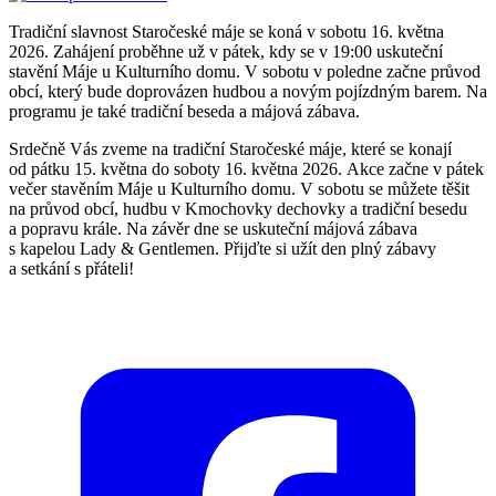
Tradiční slavnost Staročeské máje se koná v sobotu 16. května
2026. Zahájení proběhne už v pátek, kdy se v 19:00 uskuteční
stavění Máje u Kulturního domu. V sobotu v poledne začne průvod
obcí, který bude doprovázen hudbou a novým pojízdným barem. Na
programu je také tradiční beseda a májová zábava.
Srdečně Vás zveme na tradiční Staročeské máje, které se konají
od pátku 15. května do soboty 16. května 2026. Akce začne v pátek
večer stavěním Máje u Kulturního domu. V sobotu se můžete těšit
na průvod obcí, hudbu v Kmochovky dechovky a tradiční besedu
a popravu krále. Na závěr dne se uskuteční májová zábava
s kapelou Lady & Gentlemen. Přijďte si užít den plný zábavy
a setkání s přáteli!