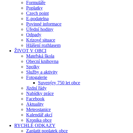
Formuláře
Poplatky
Czech point
E-podatelna
Povinné informace
Úřední hodiny
Odpady
Krizové situace
Hlášení rozhlasem
ŽIVOT V OBCI
Mateřská škola
Obecní knihovna
Spolky
Služby a aktivity
Fotogalerie
Suvenýry 750 let obce
Jízdní řády
Nabídky práce
Facebook
Aktuality
Meteostanice
Kalendář akcí
Kronika obce
RYCHLÉ ODKAZY
Zaplatit poplatek obce