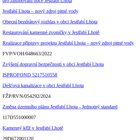
pro zásobování obce Jestřabí Lhota
Jestřabí Lhota – nový zdroj pitné vody
Obecní bezdrátový rozhlas v obci Jestřabí Lhota
Restaurování kamenné zvoničky v Jestřabí Lhotě
Realizace přípravy projektu Jestřabí Lhota – nový zdroj pitné vody
FVP/VOH/048663/2022
Zvýšení dopravní bezpečnosti v obci Jestřabí Lhota
ISPROFOND 5217510558
Dešťová kanalizace v obci Jestřabí Lhota
FŽP/RVN/054292/2024
Změna územního plánu Jestřabí Lhota - Jednotný standard
117D551000007
Kamenný kříž v Jestřabí Lhotě
29D672001120