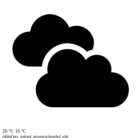
26 °C
16 °C
oblačno, mírný severozápadní vítr