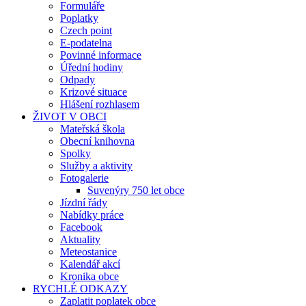
Formuláře
Poplatky
Czech point
E-podatelna
Povinné informace
Úřední hodiny
Odpady
Krizové situace
Hlášení rozhlasem
ŽIVOT V OBCI
Mateřská škola
Obecní knihovna
Spolky
Služby a aktivity
Fotogalerie
Suvenýry 750 let obce
Jízdní řády
Nabídky práce
Facebook
Aktuality
Meteostanice
Kalendář akcí
Kronika obce
RYCHLÉ ODKAZY
Zaplatit poplatek obce