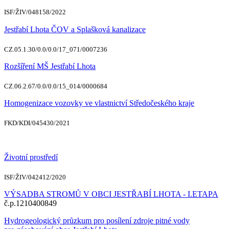
ISF/ŽIV/048158/2022
Jestřabí Lhota ČOV a Splašková kanalizace
CZ.05.1.30/0.0/0.0/17_071/0007236
Rozšíření MŠ Jestřabí Lhota
CZ.06.2.67/0.0/0.0/15_014/0000684
Homogenizace vozovky ve vlastnictví Středočeského kraje
FKD/KDI/045430/2021
Životní prostředí
ISF/ŽIV/042412/2020
VÝSADBA STROMŮ V OBCI JESTŘABÍ LHOTA - I.ETAPA
č.p.1210400849
Hydrogeologický průzkum pro posílení zdroje pitné vody