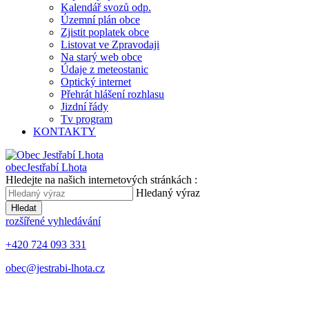
Kalendář svozů odp.
Územní plán obce
Zjistit poplatek obce
Listovat ve Zpravodaji
Na starý web obce
Údaje z meteostanic
Optický internet
Přehrát hlášení rozhlasu
Jizdní řády
Tv program
KONTAKTY
obec
Jestřabí Lhota
Hledejte na našich internetových stránkách :
Hledaný výraz
Hledat
rozšířené vyhledávání
+420 724 093 331
obec@jestrabi-lhota.cz