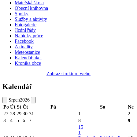
Mateřská škola
Obecní knihovna
Spolky
Služby a aktivity
Fotogalerie
Jízdní řády
Nabídky práce
Facebook
Aktuality
Meteostanice
Kalendář akcí
Kronika obce
Zobraz strukturu webu
Kalendář
Srpen
2026
Po
Út
St
Čt
Pá
So
Ne
27
28
29
30
31
1
2
3
4
5
6
7
8
9
15
1