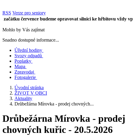
RSS
Verze pro seniory
átku července budeme opravovat silnici ke hřbitovu vždy vpůli ús
Mohlo by Vás zajímat
Snadno dostupné informace...
Úřední hodiny
Svozy odpadů
Poplatky
Mapa
Zpravodaj
Fotogalerie
Úvodní stránka
ŽIVOT V OBCI
Aktuality
Drůbežárna Mírovka - prodej chovných...
Drůbežárna Mírovka - prodej
chovných kuřic - 20.5.2026