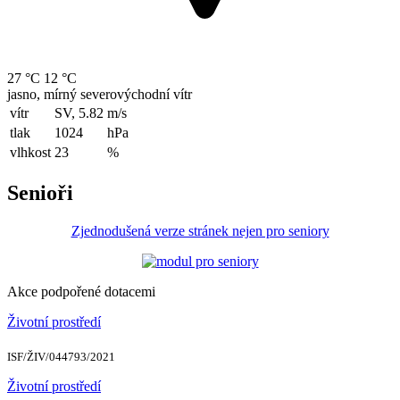
27 °C
12 °C
jasno, mírný severovýchodní vítr
vítr
SV, 5.82
m/s
tlak
1024
hPa
vlhkost
23
%
Senioři
Zjednodušená verze stránek nejen pro seniory
Akce podpořené dotacemi
Životní prostředí
ISF/ŽIV/044793/2021
Životní prostředí