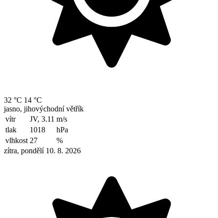
32 °C
14 °C
jasno, jihovýchodní větřík
vítr
JV, 3.11
m/s
tlak
1018
hPa
vlhkost
27
%
zítra, pondělí 10. 8. 2026