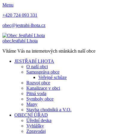
Menu
+420 724 093 331
obec@jestrabi-lhota.cz
obec
Jestřabí Lhota
Vítáme Vás na internetových stránkách naší obce
JESTŘABÍ LHOTA
O naší obci
Samospráva obce
Veřejné schůze
Rozvoj obce
Kanalizace v obci
Pitná voda
Symboly obce
Mapy
Stavba chodníků a V.O.
OBECNÍ ÚŘAD
Úřední deska
Vyhlášky
Zpravodaj