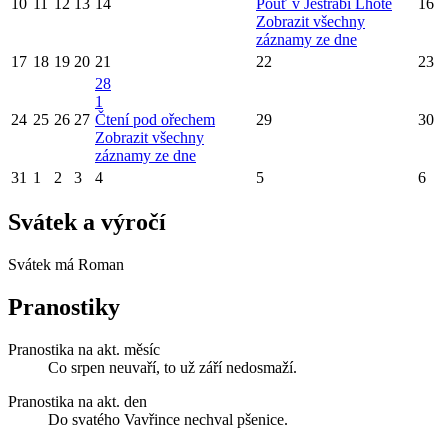
10
11
12
13
14
Pouť v Jestřabí Lhotě
16
Zobrazit všechny
záznamy ze dne
17
18
19
20
21
22
23
28
1
24
25
26
27
Čtení pod ořechem
29
30
Zobrazit všechny
záznamy ze dne
31
1
2
3
4
5
6
Svátek a výročí
Svátek má
Roman
Pranostiky
Pranostika na akt. měsíc
Co srpen neuvaří, to už září nedosmaží.
Pranostika na akt. den
Do svatého Vavřince nechval pšenice.