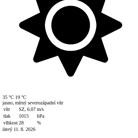
35 °C
19 °C
jasno, mírný severozápadní vítr
vítr
SZ, 6.07
m/s
tlak
1015
hPa
vlhkost
28
%
úterý 11. 8. 2026