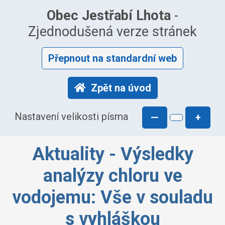
Obec Jestřabí Lhota
-
Zjednodušená verze stránek
Přepnout na standardní web
Zpět na úvod
Nastavení velikosti písma
—
+
Aktuality - Výsledky
analýzy chloru ve
vodojemu: Vše v souladu
s vyhláškou