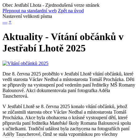
Obec Jestřabí Lhota
- Zjednodušená verze stránek
Přepnout na standardní web
Zpět na úvod
Nastavení velikosti písma
—
+
Aktuality - Vítání občánků v
Jestřabí Lhotě 2025
Dne 8. června 2025 proběhlo v Jestřabí Lhotě vítání občánků, které
vedli starosta Václav Nedbal a místostarosta Tomáš Procházka. Děti
se připravily na vystoupení pod vedením paní ředitelky MŠ Romany
Balounové. Akci dokumentovala paní fotografka Adéla
Tauscherová.
V Jestřabí Lhotě se 8. června 2025 konalo vítání občánků, jehož
se zúčastnili starosta obce Václav Nedbal a místostarosta Tomáš
Procházka. Akce byla obohacena o krásné vystoupení dětí, které
připravila paní ředitelka Mateřské školy Romana Balounová spolu
s učitelkami. Tradiční událost byla zachycena na fotografiích paní
Adély Tauscherové, čímž se stala vzpomínkou pro všechny