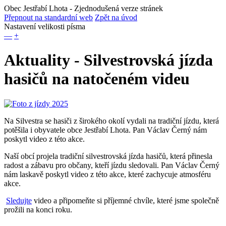
Obec Jestřabí Lhota
- Zjednodušená verze stránek
Přepnout na standardní web
Zpět na úvod
Nastavení velikosti písma
—
+
Aktuality - Silvestrovská jízda
hasičů na natočeném videu
Na Silvestra se hasiči z širokého okolí vydali na tradiční jízdu, která
potěšila i obyvatele obce Jestřabí Lhota. Pan Václav Černý nám
poskytl video z této akce.
Naší obcí projela tradiční silvestrovská jízda hasičů, která přinesla
radost a zábavu pro občany, kteří jízdu sledovali. Pan Václav Černý
nám laskavě poskytl video z této akce, které zachycuje atmosféru
akce.
Sledujte
video a připomeňte si příjemné chvíle, které jsme společně
prožili na konci roku.