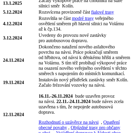
Začaly výkopové práce na chodníku na staré
13.1.2025
silnici směr Kolín.
5.12.2024
Rozsvícena provizorně část
fialové trasy
Rozsvítila se část
modré trasy
veřejného
4.12.2024
osvětlení směrem při hlavní silnici na Volárnu
až k čp.134.
Uvedeny do provozu nové zastávky
3.12.2024
pro autobusovou dopravu.
Dokončeno natažení nového asfaltového
povrchu na návsi. Práce pokračují směrem
od hřbitova, od návsi k dětskému hřišti a směrem
24.11.2024
na Volárnu. S tím též probíhají výkopové práce
na osazení nového veřejného osvětlení v těchto
směrech s napojením do místních komunikací.
Instalován nový přístřešek zastávky směr Kolín.
19.11.2024
Začalo frézování vozovky na návsi.
16.11.-26.11.2024
bude uzavřen provoz
na návsi.
22.11.-24.11.2024
bude náves zcela
uzavřena s tím, že nepojede autobusová
doprava.
12.11.2024
Rozhodnutí o uzávěrce na návsi
,
Opatření
obecné povahy
,
Objízdné trasy pro občany
v obci
,
Vyjádření dopravce k žádosti obce