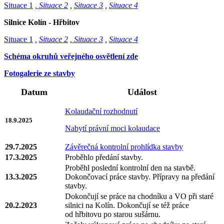
Situace 1
,
Situace 2
,
Situace 3
,
Situace 4
Silnice Kolín - Hřbitov
Situace 1
,
Situace 2
,
Situace 3
,
Situace 4
Schéma okruhů veřejného osvětlení zde
Fotogalerie ze stavby
Datum
Událost
Kolaudační rozhodnutí
18.9.2025
Nabytí právní moci kolaudace
29.7.2025
Závěrečná kontrolní prohlídka stavby
17.3.2025
Proběhlo předání stavby.
Proběhl poslední kontrolní den na stavbě.
13.3.2025
Dokončovací práce stavby. Přípravy na předání
stavby.
Dokončují se práce na chodníku a VO při staré
20.2.2023
silnici na Kolín. Dokončují se též práce
od hřbitovu po starou sušárnu.