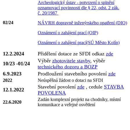
Archeologický ústav - potvrzení o splnění
oznamovací povinnosti dle § 22, odst. 2 zák.
č. 20/1987
02/24
NÁVRH dopravně inženýrského opatření (DIO)
Oznámení o zahájení prací (OIP)
Oznámení o zahájení prací(SÚ Město Kolín)
12.2.2024
Přidělení dotace ze SFDI odkaz
zde
Výběr
zhotovitele stavby
, výběr
10/23 -01/24
technického dozoru a BOZP
6.9.2023
Prodloužení stavebního povolení
zde
2022
Neúspěšná žádost o dotaci na SFDI
Stavební povolení
zde
,
cedule
STAVBA
12.1.2022
POVOLENA
Zadán komplexní projekt na chodníky, místní
22.6.2020
komunikace a veřejné osvětlení