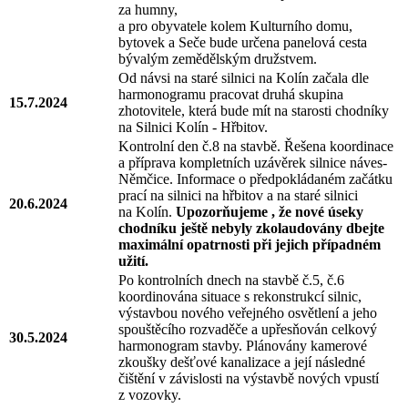
za humny,
a pro obyvatele kolem Kulturního domu,
bytovek a Seče bude určena panelová cesta
bývalým zemědělským družstvem.
Od návsi na staré silnici na Kolín začala dle
harmonogramu pracovat druhá skupina
15.7.2024
zhotovitele, která bude mít na starosti chodníky
na Silnici Kolín - Hřbitov.
Kontrolní den č.8 na stavbě. Řešena koordinace
a příprava kompletních uzávěrek silnice náves-
Němčice. Informace o předpokládaném začátku
prací na silnici na hřbitov a na staré silnici
20.6.2024
na Kolín.
Upozorňujeme , že nové úseky
chodníku ještě nebyly zkolaudovány dbejte
maximální opatrnosti při jejich případném
užití.
Po kontrolních dnech na stavbě č.5, č.6
koordinována situace s rekonstrukcí silnic,
výstavbou nového veřejného osvětlení a jeho
spouštěcího rozvaděče a upřesňován celkový
30.5.2024
harmonogram stavby. Plánovány kamerové
zkoušky dešťové kanalizace a její následné
čištění v závislosti na výstavbě nových vpustí
z vozovky.