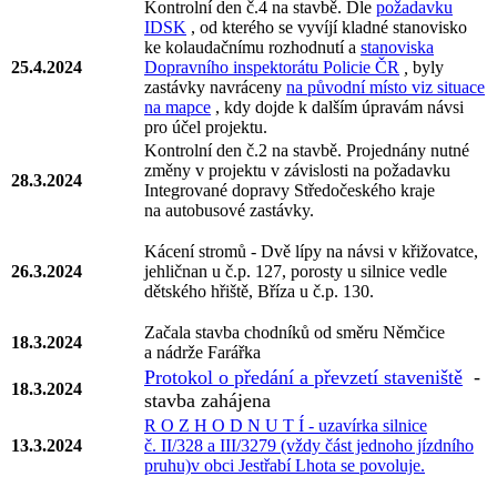
Kontrolní den č.4 na stavbě. Dle
požadavku
IDSK
, od kterého se vyvíjí kladné stanovisko
ke kolaudačnímu rozhodnutí a
stanoviska
25.4.2024
Dopravního inspektorátu Policie ČR
,
byly
zastávky navráceny
na původní místo viz situace
na mapce
, kdy dojde k dalším úpravám návsi
pro účel projektu.
Kontrolní den č.2 na stavbě. Projednány nutné
změny v projektu v závislosti na požadavku
28.3.2024
Integrované dopravy Středočeského kraje
na autobusové zastávky.
Kácení stromů - Dvě lípy na návsi v křižovatce,
26.3.2024
jehličnan u č.p. 127, porosty u silnice vedle
dětského hřiště, Bříza u č.p. 130.
Začala stavba chodníků od směru Němčice
18.3.2024
a nádrže Farářka
Protokol o předání a převzetí staveniště
-
18.3.2024
stavba zahájena
R O Z H O D N U T Í - uzavírka silnice
13.3.2024
č. II/328 a III/3279 (vždy část jednoho jízdního
pruhu)v obci Jestřabí Lhota se povoluje.