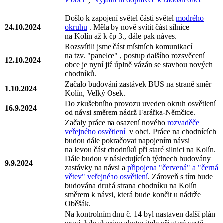
Došlo k zapojení světel části světel
modrého
24.10.2024
okruhu
. Měla by nově svítit část silnice
na Kolín až k čp 3., dále pak náves.
Rozsvítili jsme část místních komunikací
na tzv. "panelce" , postup dalšího rozsvěcení
12.10.2024
obce je nyní již úplně vázán se stavbou nových
chodníků.
Začalo budování zastávek BUS na straně směr
1.10.2024
Kolín, Velký Osek.
Do zkušebního provozu uveden okruh osvětlení
16.9.2024
od návsi směrem nádrž Farářka-Němčice.
Začaly práce na osazení nového
rozvaděče
veřejného osvětlení
v obci. Práce na chodnících
budou dále pokračovat napojením návsi
na levou část chodníků při staré silnici na Kolín.
Dále budou v následujících týdnech budovány
9.9.2024
zastávky na návsi a
připojena "červená" a "černá
větev" veřejného osvětlení
. Zároveň s tím bude
budována druhá strana chodníku na Kolín
směrem k návsi, která bude končit u nádrže
Oběšák.
Na kontrolním dnu č. 14 byl nastaven další plán
prací, kdy skupina zhotovitele při staré cestě