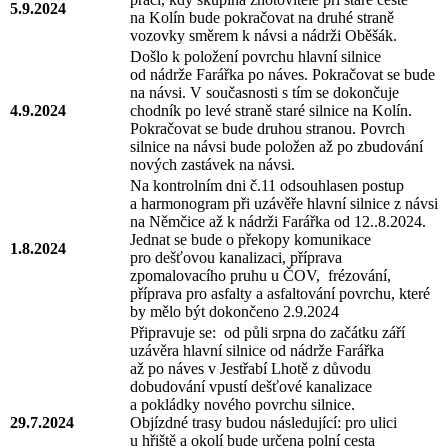
5.9.2024
na Kolín bude pokračovat na druhé straně
vozovky směrem k návsi a nádrži Oběšák.
Došlo k položení povrchu hlavní silnice
od nádrže Farářka po náves. Pokračovat se bude
na návsi. V současnosti s tím se dokončuje
4.9.2024
chodník po levé straně staré silnice na Kolín.
Pokračovat se bude druhou stranou. Povrch
silnice na návsi bude položen až po zbudování
nových zastávek na návsi.
Na kontrolním dni č.11 odsouhlasen postup
a harmonogram při uzávěře hlavní silnice z návsi
na Němčice až k nádrži Farářka od 12..8.2024.
Jednat se bude o překopy komunikace
1.8.2024
pro dešťovou kanalizaci, příprava
zpomalovacího pruhu u ČOV, frézování,
příprava pro asfalty a asfaltování povrchu, které
by mělo být dokončeno 2.9.2024
Připravuje se: od půli srpna do začátku září
uzávěra hlavní silnice od nádrže Farářka
až po náves v Jestřabí Lhotě z důvodu
dobudování vpustí dešťové kanalizace
a pokládky nového povrchu silnice.
29.7.2024
Objízdné trasy budou následující: pro ulici
u hřiště a okolí bude určena polní cesta