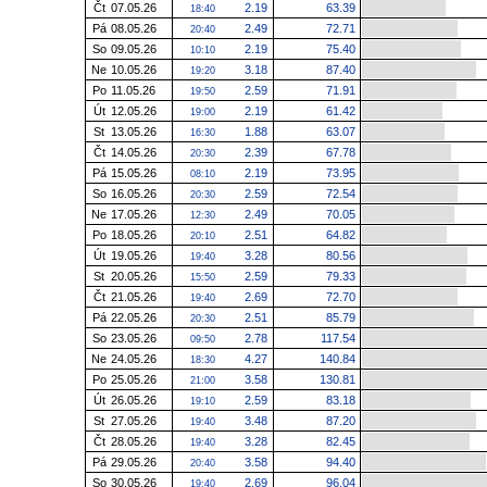
Čt
07.05.26
2.19
63.39
18:40
Pá
08.05.26
2.49
72.71
20:40
So
09.05.26
2.19
75.40
10:10
Ne
10.05.26
3.18
87.40
19:20
Po
11.05.26
2.59
71.91
19:50
Út
12.05.26
2.19
61.42
19:00
St
13.05.26
1.88
63.07
16:30
Čt
14.05.26
2.39
67.78
20:30
Pá
15.05.26
2.19
73.95
08:10
So
16.05.26
2.59
72.54
20:30
Ne
17.05.26
2.49
70.05
12:30
Po
18.05.26
2.51
64.82
20:10
Út
19.05.26
3.28
80.56
19:40
St
20.05.26
2.59
79.33
15:50
Čt
21.05.26
2.69
72.70
19:40
Pá
22.05.26
2.51
85.79
20:30
So
23.05.26
2.78
117.54
09:50
Ne
24.05.26
4.27
140.84
18:30
Po
25.05.26
3.58
130.81
21:00
Út
26.05.26
2.59
83.18
19:10
St
27.05.26
3.48
87.20
19:40
Čt
28.05.26
3.28
82.45
19:40
Pá
29.05.26
3.58
94.40
20:40
So
30.05.26
2.69
96.04
19:40