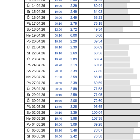
19:40
Út
14.04.26
2.29
60.94
19:20
St
15.04.26
2.49
64.03
19:20
Čt
16.04.26
2.49
68.23
20:00
Pá
17.04.26
2.79
76.18
20:10
So
18.04.26
2.72
49.34
12:50
Ne
19.04.26
0.00
0.00
00:10
Po
20.04.26
2.29
39.34
19:30
Út
21.04.26
2.39
66.09
20:10
St
22.04.26
2.69
63.56
19:10
Čt
23.04.26
2.89
68.64
19:20
Pá
24.04.26
2.19
69.08
20:20
So
25.04.26
2.39
77.86
20:30
Ne
26.04.26
2.59
88.16
11:00
Po
27.04.26
2.39
69.59
20:50
Út
28.04.26
2.89
71.53
20:20
St
29.04.26
2.59
71.05
20:10
Čt
30.04.26
2.08
72.60
16:40
Pá
01.05.26
3.28
95.65
13:50
So
02.05.26
3.39
100.04
20:10
Ne
03.05.26
3.98
107.38
19:40
Po
04.05.26
3.09
89.28
16:00
Út
05.05.26
3.48
78.87
18:30
St
06.05.26
2.42
76.58
20:00