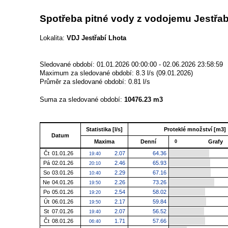
Spotřeba pitné vody z vodojemu Jestřab
Lokalita:
VDJ Jestřabí Lhota
Sledované období: 01.01.2026 00:00:00 - 02.06.2026 23:58:59
Maximum za sledované období: 8.3 l/s (09.01.2026)
Průměr za sledované období: 0.81 l/s
Suma za sledované období:
10476.23 m3
Statistika [l/s]
Proteklé množství [m3]
Datum
Maxima
Denní
Grafy
0
Čt
01.01.26
2.07
64.36
19:40
Pá
02.01.26
2.46
65.93
20:10
So
03.01.26
2.29
67.16
10:40
Ne
04.01.26
2.26
73.26
19:50
Po
05.01.26
2.54
58.02
19:20
Út
06.01.26
2.17
59.84
19:50
St
07.01.26
2.07
56.52
19:40
Čt
08.01.26
1.71
57.66
06:40