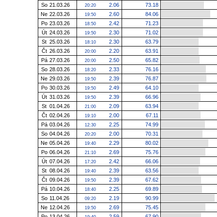
So
21.03.26
2.06
73.18
20:20
Ne
22.03.26
2.60
84.06
19:50
Po
23.03.26
2.42
71.23
18:50
Út
24.03.26
2.30
71.02
19:50
St
25.03.26
2.30
63.79
18:10
Čt
26.03.26
2.20
63.91
20:00
Pá
27.03.26
2.50
65.82
20:00
So
28.03.26
2.33
76.16
18:20
Ne
29.03.26
2.39
76.87
19:50
Po
30.03.26
2.49
64.10
19:50
Út
31.03.26
2.39
66.96
19:50
St
01.04.26
2.09
63.94
21:00
Čt
02.04.26
2.00
67.11
19:10
Pá
03.04.26
2.25
74.99
12:30
So
04.04.26
2.00
70.31
20:20
Ne
05.04.26
2.29
80.02
19:40
Po
06.04.26
2.69
75.76
21:10
Út
07.04.26
2.42
66.06
17:20
St
08.04.26
2.39
63.56
19:40
Čt
09.04.26
2.39
67.62
19:50
Pá
10.04.26
2.25
69.89
18:40
So
11.04.26
2.19
90.99
09:20
Ne
12.04.26
2.69
75.45
19:50
Po
13.04.26
2.59
67.90