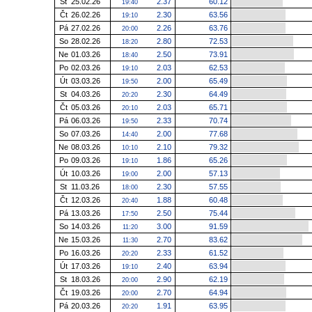
St
25.02.26
2.37
60.12
19:40
Čt
26.02.26
2.30
63.56
19:10
Pá
27.02.26
2.26
63.76
20:00
So
28.02.26
2.80
72.53
18:20
Ne
01.03.26
2.50
73.91
18:40
Po
02.03.26
2.03
62.53
19:10
Út
03.03.26
2.00
65.49
19:50
St
04.03.26
2.30
64.49
20:20
Čt
05.03.26
2.03
65.71
20:10
Pá
06.03.26
2.33
70.74
19:50
So
07.03.26
2.00
77.68
14:40
Ne
08.03.26
2.10
79.32
10:10
Po
09.03.26
1.86
65.26
19:10
Út
10.03.26
2.00
57.13
19:00
St
11.03.26
2.30
57.55
18:00
Čt
12.03.26
1.88
60.48
20:40
Pá
13.03.26
2.50
75.44
17:50
So
14.03.26
3.00
91.59
11:20
Ne
15.03.26
2.70
83.62
11:30
Po
16.03.26
2.33
61.52
20:20
Út
17.03.26
2.40
63.94
19:10
St
18.03.26
2.90
62.19
20:00
Čt
19.03.26
2.70
64.94
20:00
Pá
20.03.26
1.91
63.95
20:20