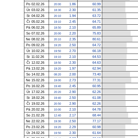
Po
02.02.26
1.86
60.99
20:00
Út
03.02.26
2.30
61.35
18:30
St
04.02.26
1.94
63.72
20:10
Čt
05.02.26
2.45
64.71
19:10
Pá
06.02.26
2.10
65.89
18:50
So
07.02.26
2.20
75.83
20:00
Ne
08.02.26
2.35
80.61
20:10
Po
09.02.26
2.50
64.72
19:20
Út
10.02.26
2.70
66.18
19:50
St
11.02.26
2.10
64.53
19:10
Čt
12.02.26
2.30
64.63
18:50
Pá
13.02.26
1.97
62.94
19:20
So
14.02.26
2.00
73.40
08:20
Ne
15.02.26
2.73
77.31
19:00
Po
16.02.26
2.45
60.95
19:40
Út
17.02.26
2.90
62.26
20:20
St
18.02.26
2.50
61.08
19:40
Čt
19.02.26
2.90
62.26
20:50
Pá
20.02.26
2.10
64.78
10:00
So
21.02.26
2.17
68.44
12:40
Ne
22.02.26
2.50
77.17
19:30
Po
23.02.26
2.29
60.98
19:20
Út
24.02.26
2.30
61.64
19:50