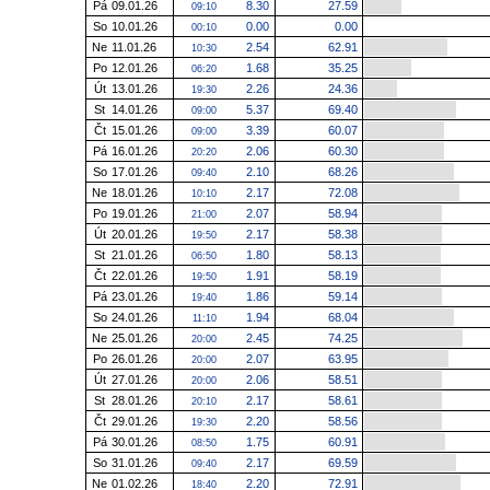
Pá
09.01.26
8.30
27.59
09:10
So
10.01.26
0.00
0.00
00:10
Ne
11.01.26
2.54
62.91
10:30
Po
12.01.26
1.68
35.25
06:20
Út
13.01.26
2.26
24.36
19:30
St
14.01.26
5.37
69.40
09:00
Čt
15.01.26
3.39
60.07
09:00
Pá
16.01.26
2.06
60.30
20:20
So
17.01.26
2.10
68.26
09:40
Ne
18.01.26
2.17
72.08
10:10
Po
19.01.26
2.07
58.94
21:00
Út
20.01.26
2.17
58.38
19:50
St
21.01.26
1.80
58.13
06:50
Čt
22.01.26
1.91
58.19
19:50
Pá
23.01.26
1.86
59.14
19:40
So
24.01.26
1.94
68.04
11:10
Ne
25.01.26
2.45
74.25
20:00
Po
26.01.26
2.07
63.95
20:00
Út
27.01.26
2.06
58.51
20:00
St
28.01.26
2.17
58.61
20:10
Čt
29.01.26
2.20
58.56
19:30
Pá
30.01.26
1.75
60.91
08:50
So
31.01.26
2.17
69.59
09:40
Ne
01.02.26
2.20
72.91
18:40